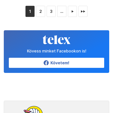
1
2
3
...
►
►►
Kövess minket Facebookon is!
Követem!