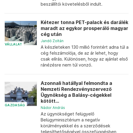
beszállítói követelésből indult.
Kétezer tonna PET-palack és darálék
maradt az egykor prosperáló magyar
cég után
Jandó Zoltán
VÁLLALAT
A készleteken 130 millió forintért adna túl a
cég felszámolója, de az ár lehet, hogy
csak elírás. Különösen, hogy az ajánlat első
ránézésre nem túl vonzó.
Azonnali hatállyal felmondta a
Nemzeti Rendezvényszervező
Ügynökség a Balásy-cégekkel
kötött...
GAZDASÁG
Nádor András
Az ügynökséget felügyelő
Belügyminisztérium a negatív
körülményekkel és a szerződések
teljesíthetőségével összefüggésben