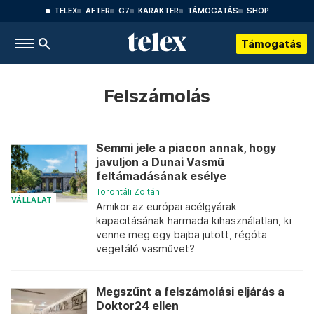
TELEX
AFTER
G7
KARAKTER
TÁMOGATÁS
SHOP
Támogatás
Felszámolás
Semmi jele a piacon annak, hogy
javuljon a Dunai Vasmű
feltámadásának esélye
Torontáli Zoltán
VÁLLALAT
Amikor az európai acélgyárak
kapacitásának harmada kihasználatlan, ki
venne meg egy bajba jutott, régóta
vegetáló vasművet?
Megszűnt a felszámolási eljárás a
Doktor24 ellen