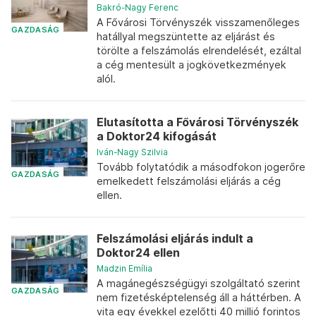
Bakró-Nagy Ferenc
A Fővárosi Törvényszék visszamenőleges
GAZDASÁG
hatállyal megszüntette az eljárást és
törölte a felszámolás elrendelését, ezáltal
a cég mentesült a jogkövetkezmények
alól.
Elutasította a Fővárosi Törvényszék
a Doktor24 kifogását
Iván-Nagy Szilvia
Tovább folytatódik a másodfokon jogerőre
GAZDASÁG
emelkedett felszámolási eljárás a cég
ellen.
Felszámolási eljárás indult a
Doktor24 ellen
Madzin Emília
A magánegészségügyi szolgáltató szerint
GAZDASÁG
nem fizetésképtelenség áll a háttérben. A
vita egy évekkel ezelőtti 40 millió forintos