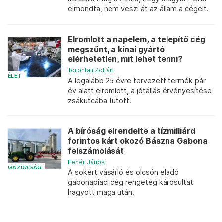
elmondta, nem veszi át az állam a cégeit.
Elromlott a napelem, a telepítő cég
megszűnt, a kínai gyártó
elérhetetlen, mit lehet tenni?
Torontáli Zoltán
ÉLET
A legalább 25 évre tervezett termék pár
év alatt elromlott, a jótállás érvényesítése
zsákutcába futott.
A bíróság elrendelte a tízmilliárd
forintos kárt okozó Bászna Gabona
felszámolását
Fehér János
GAZDASÁG
A sokért vásárló és olcsón eladó
gabonapiaci cég rengeteg károsultat
hagyott maga után.