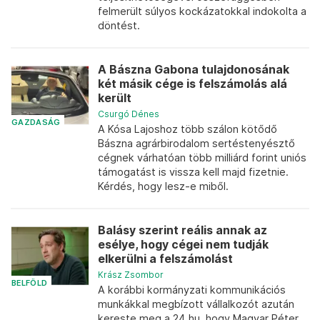
felmerült súlyos kockázatokkal indokolta a
döntést.
A Bászna Gabona tulajdonosának
két másik cége is felszámolás alá
került
Csurgó Dénes
GAZDASÁG
A Kósa Lajoshoz több szálon kötődő
Bászna agrárbirodalom sertéstenyésztő
cégnek várhatóan több milliárd forint uniós
támogatást is vissza kell majd fizetnie.
Kérdés, hogy lesz-e miből.
Balásy szerint reális annak az
esélye, hogy cégei nem tudják
elkerülni a felszámolást
Krász Zsombor
BELFÖLD
A korábbi kormányzati kommunikációs
munkákkal megbízott vállalkozót azután
kereste meg a 24.hu, hogy Magyar Péter