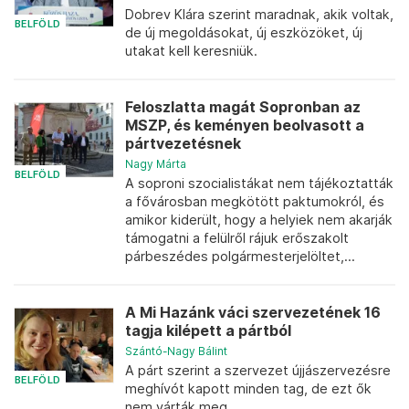
Dobrev Klára szerint maradnak, akik voltak,
BELFÖLD
de új megoldásokat, új eszközöket, új
utakat kell keresniük.
Feloszlatta magát Sopronban az
MSZP, és keményen beolvasott a
pártvezetésnek
Nagy Márta
BELFÖLD
A soproni szocialistákat nem tájékoztatták
a fővárosban megkötött paktumokról, és
amikor kiderült, hogy a helyiek nem akarják
támogatni a felülről rájuk erőszakolt
párbeszédes polgármesterjelöltet,...
A Mi Hazánk váci szervezetének 16
tagja kilépett a pártból
Szántó-Nagy Bálint
A párt szerint a szervezet újjászervezésre
BELFÖLD
meghívót kapott minden tag, de ezt ők
nem várták meg.