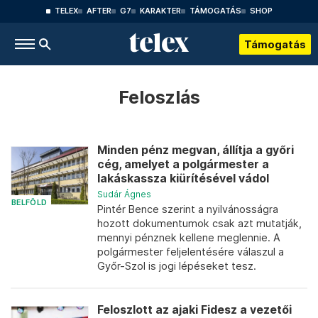
TELEX
AFTER
G7
KARAKTER
TÁMOGATÁS
SHOP
Támogatás
Feloszlás
Minden pénz megvan, állítja a győri
cég, amelyet a polgármester a
lakáskassza kiürítésével vádol
Sudár Ágnes
BELFÖLD
Pintér Bence szerint a nyilvánosságra
hozott dokumentumok csak azt mutatják,
mennyi pénznek kellene meglennie. A
polgármester feljelentésére válaszul a
Győr-Szol is jogi lépéseket tesz.
Feloszlott az ajaki Fidesz a vezetői