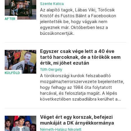
Szente Katica
Az alapító tagok, Lábas Viki, Törőcsik
Kristóf és Füstös Bálint a Facebookon
AFTER
jelentették be, hogy vágyaik nem
egyeznek már. Októberben lesz a
búcsúkoncertjük.
Egyszer csak vége lett a 40 éve
tartó harcoknak, de a törökök sem
értik, mi jöhet ezután
Tóth Gergely
KÜLFÖLD
A törökországi kurdok felszabadító
mozgalma/terrorszervezete bejelentette,
hogy felhagy az 1984 óta folytatott
harcával, és feloszlatja magát. A lépés
következtében szabadlábra kerülhet a...
Véget ért egy korszak, befejezi
munkáját a DK árnyékkormánya
Németh-Halász Nikolett