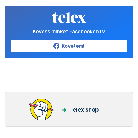
Kövess minket Facebookon is!
Követem!
Telex shop