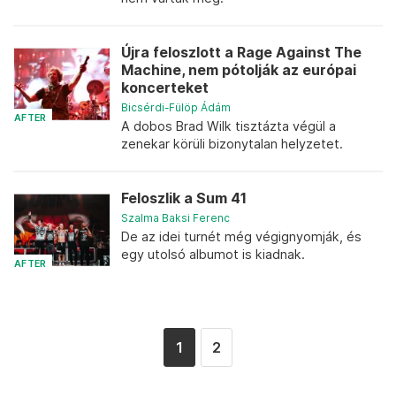
Újra feloszlott a Rage Against The
Machine, nem pótolják az európai
koncerteket
Bicsérdi-Fülöp Ádám
AFTER
A dobos Brad Wilk tisztázta végül a
zenekar körüli bizonytalan helyzetet.
Feloszlik a Sum 41
Szalma Baksi Ferenc
De az idei turnét még végignyomják, és
egy utolsó albumot is kiadnak.
AFTER
1
2