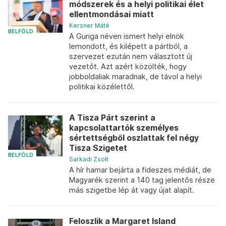
módszerek és a helyi politikai élet
ellentmondásai miatt
Kersner Máté
BELFÖLD
A Guriga néven ismert helyi elnök
lemondott, és kilépett a pártból, a
szervezet ezután nem választott új
vezetőt. Azt azért közölték, hogy
jobboldaliak maradnak, de távol a helyi
politikai közélettől.
A Tisza Párt szerint a
kapcsolattartók személyes
sértettségből oszlattak fel négy
Tisza Szigetet
BELFÖLD
Sarkadi Zsolt
A hír hamar bejárta a fideszes médiát, de
Magyarék szerint a 140 tag jelentős része
más szigetbe lép át vagy újat alapít.
Feloszlik a Margaret Island