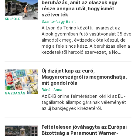
beruházás, amit az olaszok egy
része annyira utál, hogy ismét
szétverték
KÜLFÖLD
Szántó-Nagy Bálint
A Lyon és Torino közötti, javarészt az
Alpok gyomrában futó vasútvonalat 35 éve
álmodták meg, évtizedek óta készül, de
még a fele sincs kész. A beruházás ellen a
kezdetektől harcoló szervezet, a No...
Új dizájnt kap az euró,
Magyarországról is megmondhatja,
mit gondol róla
Bánáti Anna
GAZDASÁG
Az EKB online felmérésben kéri ki az EU-
tagállamok állampolgárainak véleményét
az új bankjegyek kinézetéről.
Feltételesen jóváhagyta az Európai
Bizottság a Paramount Warner-