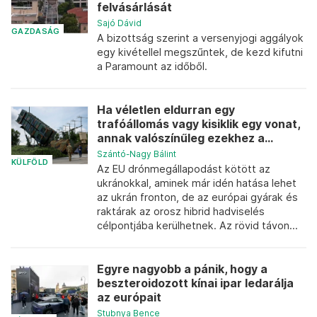
felvásárlását
Sajó Dávid
GAZDASÁG
A bizottság szerint a versenyjogi aggályok
egy kivétellel megszűntek, de kezd kifutni
a Paramount az időből.
Ha véletlen eldurran egy
trafóállomás vagy kisiklik egy vonat,
annak valószínűleg ezekhez a...
Szántó-Nagy Bálint
KÜLFÖLD
Az EU drónmegállapodást kötött az
ukránokkal, aminek már idén hatása lehet
az ukrán fronton, de az európai gyárak és
raktárak az orosz hibrid hadviselés
célpontjába kerülhetnek. Az rövid távon...
Egyre nagyobb a pánik, hogy a
beszteroidozott kínai ipar ledarálja
az európait
Stubnya Bence