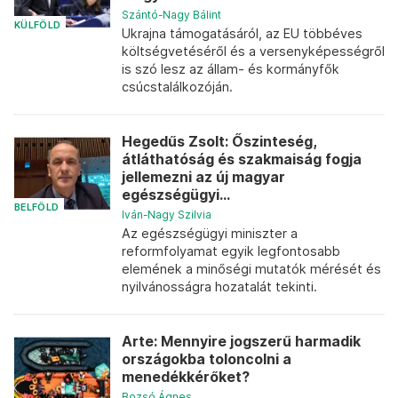
Szántó-Nagy Bálint
KÜLFÖLD
Ukrajna támogatásáról, az EU többéves
költségvetéséről és a versenyképességről
is szó lesz az állam- és kormányfők
csúcstalálkozóján.
Hegedűs Zsolt: Őszinteség,
átláthatóság és szakmaiság fogja
jellemezni az új magyar
egészségügyi...
BELFÖLD
Iván-Nagy Szilvia
Az egészségügyi miniszter a
reformfolyamat egyik legfontosabb
elemének a minőségi mutatók mérését és
nyilvánosságra hozatalát tekinti.
Arte: Mennyire jogszerű harmadik
országokba toloncolni a
menedékkérőket?
Bozsó Ágnes