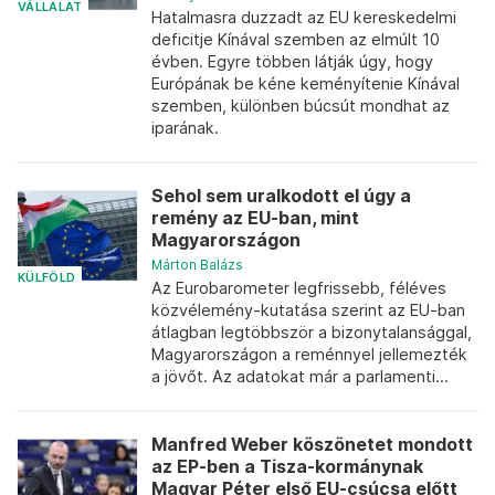
VÁLLALAT
Hatalmasra duzzadt az EU kereskedelmi
deficitje Kínával szemben az elmúlt 10
évben. Egyre többen látják úgy, hogy
Európának be kéne keményítenie Kínával
szemben, különben búcsút mondhat az
iparának.
Sehol sem uralkodott el úgy a
remény az EU-ban, mint
Magyarországon
Márton Balázs
KÜLFÖLD
Az Eurobarometer legfrissebb, féléves
közvélemény-kutatása szerint az EU-ban
átlagban legtöbbször a bizonytalansággal,
Magyarországon a reménnyel jellemezték
a jövőt. Az adatokat már a parlamenti...
Manfred Weber köszönetet mondott
az EP-ben a Tisza-kormánynak
Magyar Péter első EU-csúcsa előtt