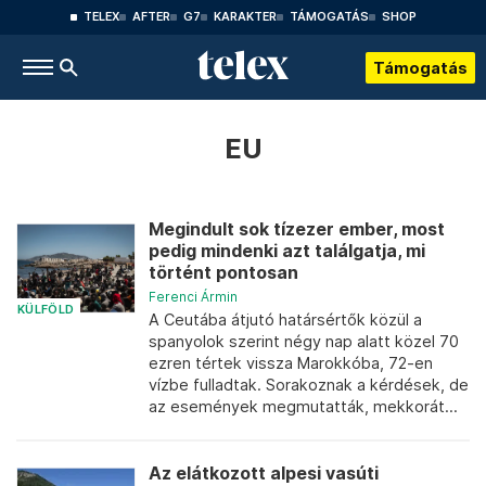
TELEX
AFTER
G7
KARAKTER
TÁMOGATÁS
SHOP
Támogatás
EU
Megindult sok tízezer ember, most
pedig mindenki azt találgatja, mi
történt pontosan
Ferenci Ármin
KÜLFÖLD
A Ceutába átjutó határsértők közül a
spanyolok szerint négy nap alatt közel 70
ezren tértek vissza Marokkóba, 72-en
vízbe fulladtak. Sorakoznak a kérdések, de
az események megmutatták, mekkorát...
Az elátkozott alpesi vasúti