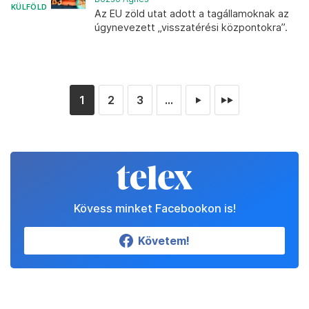
KÜLFÖLD
Az EU zöld utat adott a tagállamoknak az
úgynevezett „visszatérési központokra”.
1
2
3
...
►
►►
Kövess minket Facebookon is!
Követem!