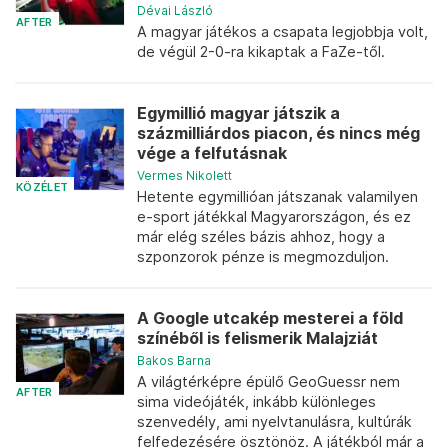
Dévai László
AFTER
A magyar játékos a csapata legjobbja volt,
de végül 2-0-ra kikaptak a FaZe-től.
Egymillió magyar játszik a
százmilliárdos piacon, és nincs még
vége a felfutásnak
Vermes Nikolett
KÖZÉLET
Hetente egymillióan játszanak valamilyen
e-sport játékkal Magyarországon, és ez
már elég széles bázis ahhoz, hogy a
szponzorok pénze is megmozduljon.
A Google utcakép mesterei a föld
színéből is felismerik Malajziát
Bakos Barna
A világtérképre épülő GeoGuessr nem
AFTER
sima videójáték, inkább különleges
szenvedély, ami nyelvtanulásra, kultúrák
felfedezésére ösztönöz. A játékból már a