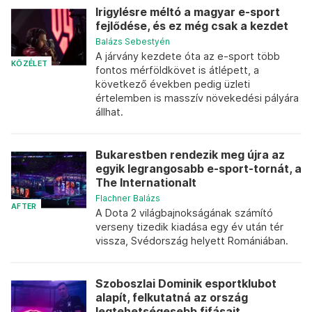
Irigylésre méltó a magyar e-sport
fejlődése, és ez még csak a kezdet
Balázs Sebestyén
A járvány kezdete óta az e-sport több
KÖZÉLET
fontos mérföldkövet is átlépett, a
következő években pedig üzleti
értelemben is masszív növekedési pályára
állhat.
Bukarestben rendezik meg újra az
egyik legrangosabb e-sport-tornát, a
The Internationalt
Flachner Balázs
AFTER
A Dota 2 világbajnokságának számító
verseny tizedik kiadása egy év után tér
vissza, Svédország helyett Romániában.
Szoboszlai Dominik esportklubot
alapít, felkutatná az ország
legtehetségesebb fifásait