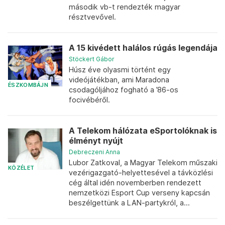
második vb-t rendezték magyar
résztvevővel.
A 15 kivédett halálos rúgás legendája
Stöckert Gábor
Húsz éve olyasmi történt egy
videójátékban, ami Maradona
ÉSZKOMBÁJN
csodagóljához fogható a ’86-os
focivébéről.
A Telekom hálózata eSportolóknak is
élményt nyújt
Debreczeni Anna
Lubor Zatkoval, a Magyar Telekom műszaki
KÖZÉLET
vezérigazgató-helyettesével a távközlési
cég által idén novemberben rendezett
nemzetközi Esport Cup verseny kapcsán
beszélgettünk a LAN-partykról, a...