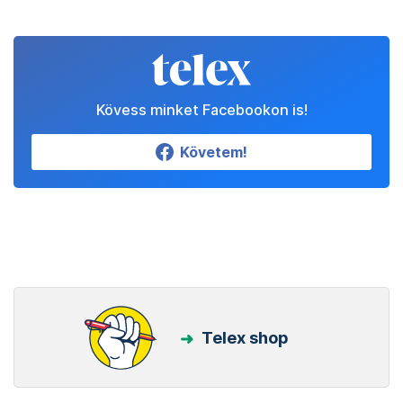
Kövess minket Facebookon is!
Követem!
Telex shop