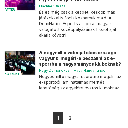
Flachner Balázs
AFTER
És ez még csak a kezdet, később más
játékokkal is foglalkozhatnak majd. A
DomiNation Esports a Lipcse magyar
válogatott középpályásának filozófiáját
akarja követni.
A négymillió videojátékos országa
vagyunk, megéri-e beszállni az e-
sportba a hagyományos kluboknak?
Nagy Domonokos
–
Hack-Handa Tünde
KÖZÉLET
Negyedmillió magyar szeretne megélni az
e-sportból, ami hatalmas merítési
lehetőség az egyelőre óvatos kluboknak.
1
2