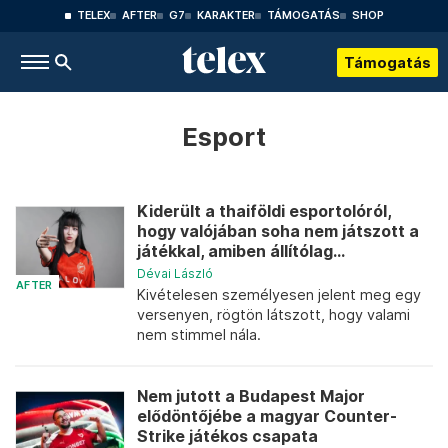
TELEX
AFTER
G7
KARAKTER
TÁMOGATÁS
SHOP
Támogatás
Esport
Kiderült a thaiföldi esportolóról,
hogy valójában soha nem játszott a
játékkal, amiben állítólag...
Dévai László
AFTER
Kivételesen személyesen jelent meg egy
versenyen, rögtön látszott, hogy valami
nem stimmel nála.
Nem jutott a Budapest Major
elődöntőjébe a magyar Counter-
Strike játékos csapata