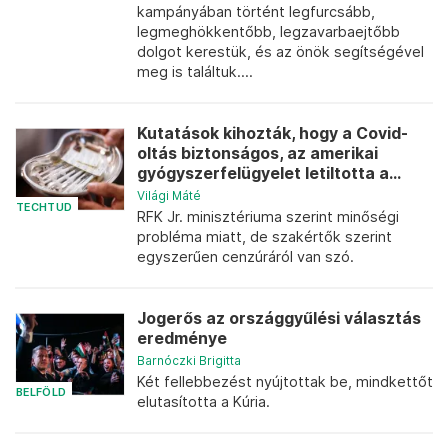
kampányában történt legfurcsább,
legmeghökkentőbb, legzavarbaejtőbb
dolgot kerestük, és az önök segítségével
meg is találtuk....
Kutatások kihozták, hogy a Covid-
oltás biztonságos, az amerikai
gyógyszerfelügyelet letiltotta a...
Világi Máté
TECHTUD
RFK Jr. minisztériuma szerint minőségi
probléma miatt, de szakértők szerint
egyszerűen cenzúráról van szó.
Jogerős az országgyűlési választás
eredménye
Barnóczki Brigitta
Két fellebbezést nyújtottak be, mindkettőt
BELFÖLD
elutasította a Kúria.