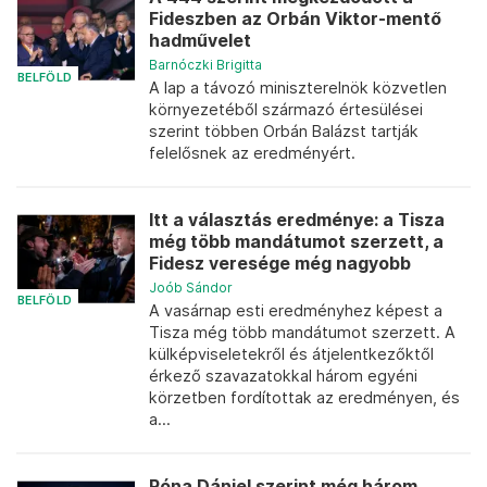
Fideszben az Orbán Viktor-mentő
hadművelet
Barnóczki Brigitta
BELFÖLD
A lap a távozó miniszterelnök közvetlen
környezetéből származó értesülései
szerint többen Orbán Balázst tartják
felelősnek az eredményért.
Itt a választás eredménye: a Tisza
még több mandátumot szerzett, a
Fidesz veresége még nagyobb
Joób Sándor
BELFÖLD
A vasárnap esti eredményhez képest a
Tisza még több mandátumot szerzett. A
külképviseletekről és átjelentkezőktől
érkező szavazatokkal három egyéni
körzetben fordítottak az eredményen, és
a...
Róna Dániel szerint még három