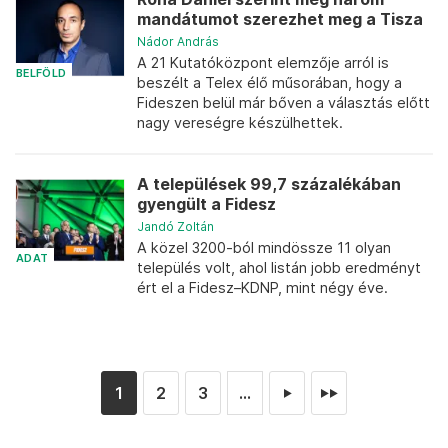
mandátumot szerezhet meg a Tisza
Nádor András
A 21 Kutatóközpont elemzője arról is
BELFÖLD
beszélt a Telex élő műsorában, hogy a
Fideszen belül már bőven a választás előtt
nagy vereségre készülhettek.
A települések 99,7 százalékában
gyengült a Fidesz
Jandó Zoltán
A közel 3200-ból mindössze 11 olyan
ADAT
település volt, ahol listán jobb eredményt
ért el a Fidesz–KDNP, mint négy éve.
1
2
3
...
►
►►