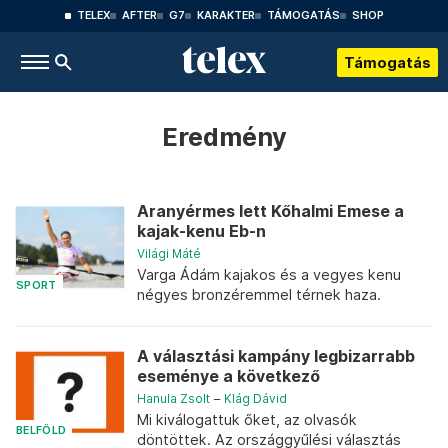
TELEX
AFTER
G7
KARAKTER
TÁMOGATÁS
SHOP
Támogatás
Eredmény
Aranyérmes lett Kőhalmi Emese a
kajak-kenu Eb-n
Világi Máté
Varga Ádám kajakos és a vegyes kenu
SPORT
négyes bronzéremmel térnek haza.
A választási kampány legbizarrabb
eseménye a következő
Hanula Zsolt
–
Klág Dávid
Mi kiválogattuk őket, az olvasók
BELFÖLD
döntöttek. Az országgyűlési választás