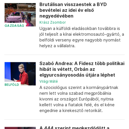
Brutálisan visszaestek a BYD
bevételei az idei év első
negyedévében
Krász Zsombor
GAZDASÁG
Ugyan a külföldi eladásokban továbbra is
jól teljesít a kínai elektromosautó-gyártó, a
belföldi verseny egyre nagyobb nyomást
helyez a vállalatra.
Szabó Andrea: A Fidesz több politikai
hibát is vétett, Orbán az
elgyurcsányosodás útjára léphet
Világi Máté
BELFÖLD
A szociológus szerint a kormánypártnak
nem lett volna szabad megpróbálnia
kivonni az országot Európából, nyitnia
kellett volna a fiatalok felé, és el kéne
engednie a kirekesztő retorikát.
A 444 szerint megkezdődött a