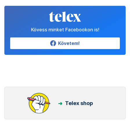
Kövess minket Facebookon is!
Követem!
Telex shop