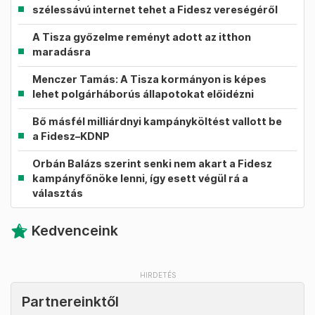
szélessávú internet tehet a Fidesz vereségéről
A Tisza győzelme reményt adott az itthon
maradásra
Menczer Tamás: A Tisza kormányon is képes
lehet polgárháborús állapotokat előidézni
Bő másfél milliárdnyi kampányköltést vallott be
a Fidesz–KDNP
Orbán Balázs szerint senki nem akart a Fidesz
kampányfőnöke lenni, így esett végül rá a
választás
Kedvenceink
Partnereinktől