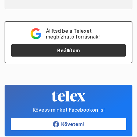
Állítsd be a Telexet
megbízható forrásnak!
Beállítom
Kövess minket Facebookon is!
Követem!