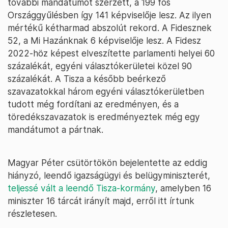
további mandátumot szerzett, a 199 fős
Országgyűlésben így 141 képviselője lesz. Az ilyen
mértékű kétharmad abszolút rekord. A Fidesznek
52, a Mi Hazánknak 6 képviselője lesz. A Fidesz
2022-höz képest elveszítette parlamenti helyei 60
százalékát, egyéni választókerületei közel 90
százalékát. A Tisza a később beérkező
szavazatokkal három egyéni választókerületben
tudott még fordítani az eredményen, és a
töredékszavazatok is eredményeztek még egy
mandátumot a pártnak.
Magyar Péter csütörtökön bejelentette az eddig
hiányzó, leendő igazságügyi és belügyminiszterét,
teljessé vált a leendő Tisza-kormány
, amelyben 16
miniszter 16 tárcát irányít majd, erről itt írtunk
részletesen.