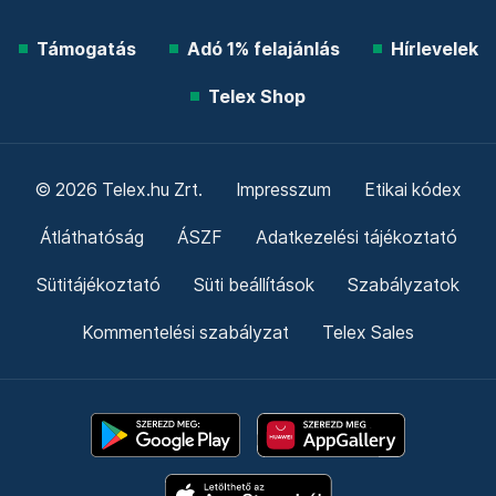
Támogatás
Adó 1% felajánlás
Hírlevelek
Telex Shop
© 2026 Telex.hu Zrt.
Impresszum
Etikai kódex
Átláthatóság
ÁSZF
Adatkezelési tájékoztató
Sütitájékoztató
Süti beállítások
Szabályzatok
Kommentelési szabályzat
Telex Sales