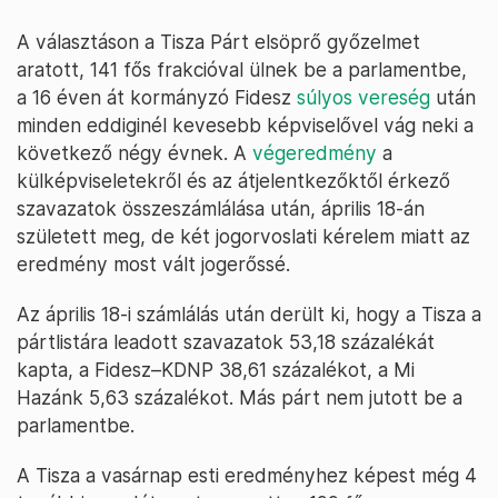
A választáson a Tisza Párt elsöprő győzelmet
aratott, 141 fős frakcióval ülnek be a parlamentbe,
a 16 éven át kormányzó Fidesz
súlyos vereség
után
minden eddiginél kevesebb képviselővel vág neki a
következő négy évnek. A
végeredmény
a
külképviseletekről és az átjelentkezőktől érkező
szavazatok összeszámlálása után, április 18-án
született meg, de két jogorvoslati kérelem miatt az
eredmény most vált jogerőssé.
Az április 18-i számlálás után derült ki, hogy a Tisza a
pártlistára leadott szavazatok 53,18 százalékát
kapta, a Fidesz–KDNP 38,61 százalékot, a Mi
Hazánk 5,63 százalékot. Más párt nem jutott be a
parlamentbe.
A Tisza a vasárnap esti eredményhez képest még 4