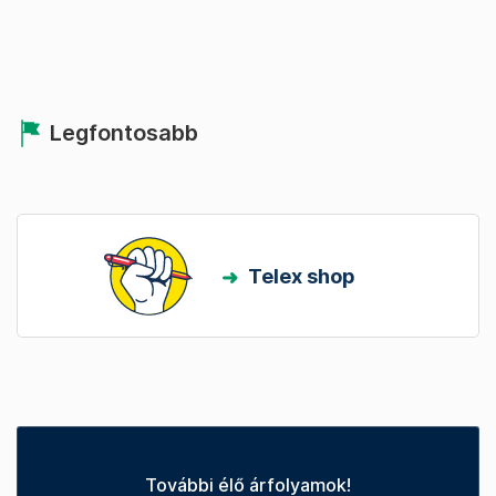
Legfontosabb
Telex shop
További élő árfolyamok!