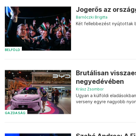
Jogerős az ország
Barnóczki Brigitta
Két fellebbezést nyújtottak b
BELFÖLD
Brutálisan visszae
negyedévében
Krász Zsombor
Ugyan a külföldi eladásokban 
verseny egyre nagyobb nyomá
GAZDASÁG