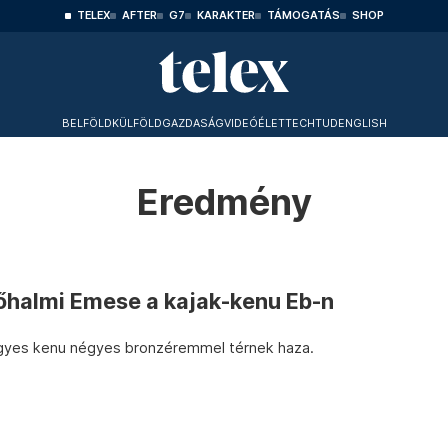
TELEX
AFTER
G7
KARAKTER
TÁMOGATÁS
SHOP
BELFÖLD
KÜLFÖLD
GAZDASÁG
VIDEÓ
ÉLET
TECHTUD
ENGLISH
Eredmény
őhalmi Emese a kajak-kenu Eb-n
gyes kenu négyes bronzéremmel térnek haza.