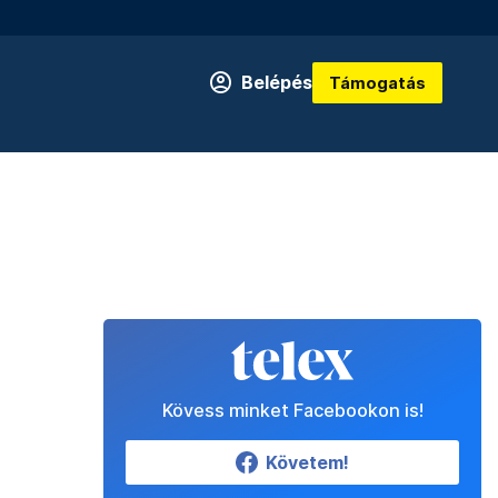
Belépés
Támogatás
Kövess minket Facebookon is!
Követem!