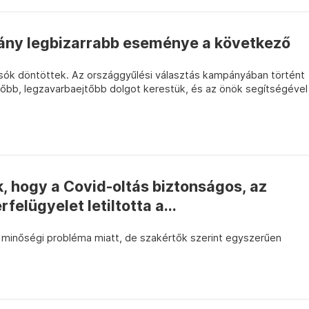
ány legbizarrabb eseménye a következő
vasók döntöttek. Az országgyűlési választás kampányában történt
bb, legzavarbaejtőbb dolgot kerestük, és az önök segítségével
, hogy a Covid-oltás biztonságos, az
elügyelet letiltotta a...
t minőségi probléma miatt, de szakértők szerint egyszerűen