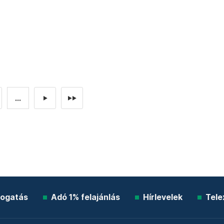
.
...
►
►►
ogatás
Adó 1% felajánlás
Hírlevelek
Tele