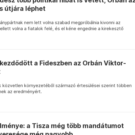
esz több politikai hibát is vétett, Orbán a
 útjára léphet
mánypártnak nem lett volna szabad megpróbálnia kivonni az
ellett volna a fiatalok felé, és el kéne engednie a kirekesztő
kezdődött a Fideszben az Orbán Viktor-
t
ök közvetlen környezetéből származó értesülései szerint többen
snek az eredményért.
redménye: a Tisza még több mandátumot
z veresége még nagyobb