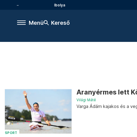
Ibolya
Menü
Kereső
Aranyérmes lett K
Világi Máté
Varga Ádám kajakos és a ve
SPORT