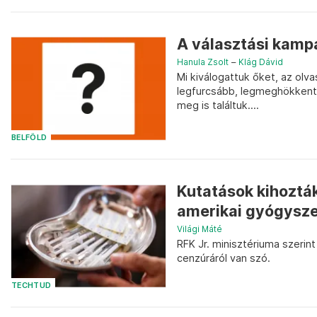
A választási kamp
Hanula Zsolt
–
Klág Dávid
Mi kiválogattuk őket, az ol
legfurcsább, legmeghökkentő
meg is találtuk....
BELFÖLD
Kutatások kihozták
amerikai gyógyszerf
Világi Máté
RFK Jr. minisztériuma szerin
cenzúráról van szó.
TECHTUD