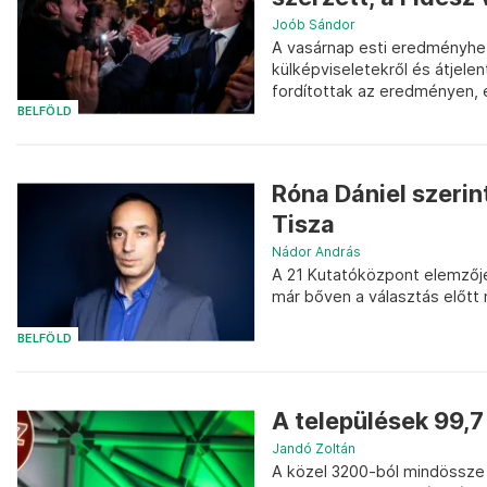
Joób Sándor
A vasárnap esti eredményhe
külképviseletekről és átjel
fordítottak az eredményen, é
BELFÖLD
Róna Dániel szeri
Tisza
Nádor András
A 21 Kutatóközpont elemzője 
már bőven a választás előtt
BELFÖLD
A települések 99,7
Jandó Zoltán
A közel 3200-ból mindössze 11