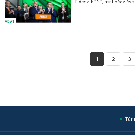
Fidesz–KDNP, mint négy éve
ADAT
1
2
3
Tám