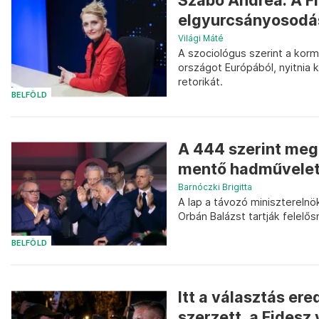
Szabó Andrea: A Fid
elgyurcsányosodás
Világi Máté
A szociológus szerint a kor
országot Európából, nyitnia k
retorikát.
BELFÖLD
A 444 szerint meg
mentő hadművele
Barnóczki Brigitta
A lap a távozó minisztereln
Orbán Balázst tartják felelő
BELFÖLD
Itt a választás e
szerzett, a Fides