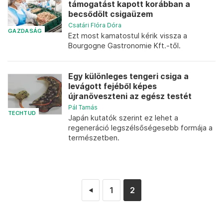
támogatást kapott korábban a
becsődölt csigaüzem
Csatári Flóra Dóra
GAZDASÁG
Ezt most kamatostul kérik vissza a
Bourgogne Gastronomie Kft.-től.
Egy különleges tengeri csiga a
levágott fejéből képes
újranöveszteni az egész testét
Pál Tamás
TECHTUD
Japán kutatók szerint ez lehet a
regeneráció legszélsőségesebb formája a
természetben.
1
2
◄