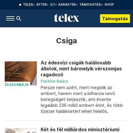
TELEX
AFTER
G7
KARAKTER
TÁMOGATÁS
SHOP
Támogatás
Csiga
Az édesvízi csigák halálosabb
állatok, mint bármelyik vérszomjas
ragadozó
Flachner Balázs
ÉSZKOMBÁJN
Persze nem azért, mert megölik az
embert, hanem mert a bilharzia nevű
betegséget terjesztik, ami évente
legalább 236 millió embert érint, és több
tízezer halálesetért lehet felelős.
Két és fél milliárdos minisztériumi