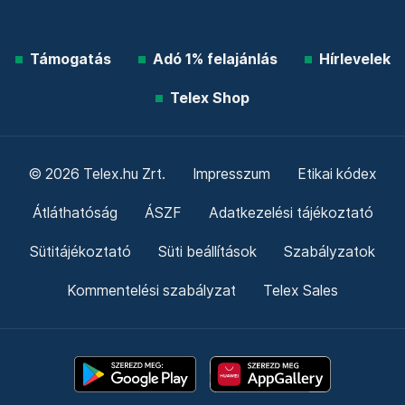
Támogatás
Adó 1% felajánlás
Hírlevelek
Telex Shop
© 2026 Telex.hu Zrt.
Impresszum
Etikai kódex
Átláthatóság
ÁSZF
Adatkezelési tájékoztató
Sütitájékoztató
Süti beállítások
Szabályzatok
Kommentelési szabályzat
Telex Sales