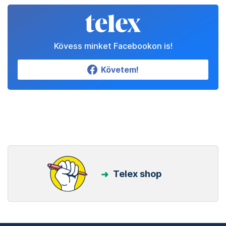
Kövess minket Facebookon is!
Követem!
Telex shop