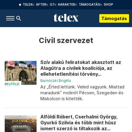
TELEX
AFTER
G7
KARAKTER
TÁMOGATÁS
SHOP
Támogatás
Civil szervezet
Szív alakú feliratokat akasztott az
Alagútra a civilek koalíciója, az
ellehetetlenítési törvény...
Barnóczki Brigitta
BELFÖLD
Az „Érted lettünk. Veled vagyunk. Miattad
maradunk” molinót Pécsen, Szegeden és
Miskolcon is kitették.
Alföldi Róbert, Cserhalmi György,
Gyurkó Szilvia és több mint húsz
ismert szerző is tiltakozik az...