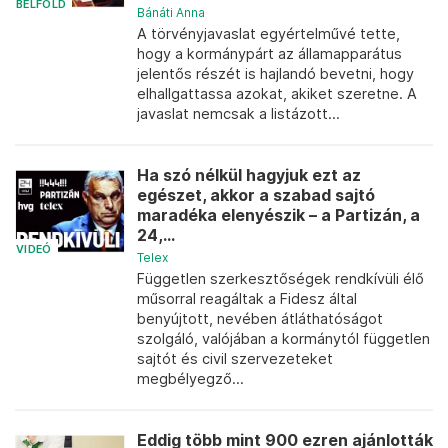
BELFÖLD
Bánáti Anna
A törvényjavaslat egyértelművé tette,
hogy a kormánypárt az államapparátus
jelentős részét is hajlandó bevetni, hogy
elhallgattassa azokat, akiket szeretne. A
javaslat nemcsak a listázott...
Ha szó nélkül hagyjuk ezt az
egészet, akkor a szabad sajtó
maradéka elenyészik – a Partizán, a
24,...
VIDEÓ
Telex
Független szerkesztőségek rendkívüli élő
műsorral reagáltak a Fidesz által
benyújtott, nevében átláthatóságot
szolgáló, valójában a kormánytól független
sajtót és civil szervezeteket
megbélyegző...
Eddig több mint 900 ezren ajánlották