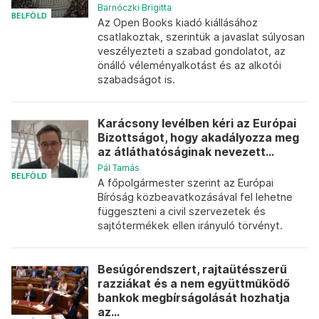
Barnóczki Brigitta
BELFÖLD
Az Open Books kiadó kiállásához
csatlakoztak, szerintük a javaslat súlyosan
veszélyezteti a szabad gondolatot, az
önálló véleményalkotást és az alkotói
szabadságot is.
Karácsony levélben kéri az Európai
Bizottságot, hogy akadályozza meg
az átláthatóságinak nevezett...
Pál Tamás
BELFÖLD
A főpolgármester szerint az Európai
Bíróság közbeavatkozásával fel lehetne
függeszteni a civil szervezetek és
sajtótermékek ellen irányuló törvényt.
Besúgórendszert, rajtaütésszerű
razziákat és a nem együttműködő
bankok megbírságolását hozhatja
az...