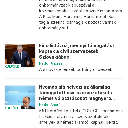
önkormányzat kisbuszával a
közmunkásokat szórólapozni Kiszomborra.
A Kiss Mária Hortensia Honismereti Kör
tagjai szerint, bár tagjaik között vannak
önkormányzati...
Fico listázná, mennyi támogatást
kaptak a civil szervezetek
Szlovákiában
Nádor András
KÜLFÖLD
A szlovák ellenzék botrányról beszél.
Nyomás alá helyezi az államilag
támogatott civil szervezeteket a
német választásokat megnyerő...
Nádor András
KÜLFÖLD
551 kérdést tett fel a CDU-CSU parlamenti
frakciója olyan civil szervezeteknek,
amelyek a német államtól kapnak pénzt.