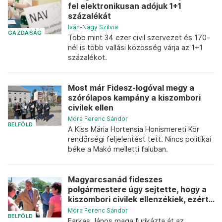
fel elektronikusan adójuk 1+1
százalékát
Iván-Nagy Szilvia
GAZDASÁG
Több mint 34 ezer civil szervezet és 170-
nél is több vallási közösség várja az 1+1
százalékot.
Most már Fidesz-logóval megy a
szórólapos kampány a kiszombori
civilek ellen
Móra Ferenc Sándor
BELFÖLD
A Kiss Mária Hortensia Honismereti Kör
rendőrségi feljelentést tett. Nincs politikai
béke a Makó melletti faluban.
Magyarcsanád fideszes
polgármestere úgy sejtette, hogy a
kiszombori civilek ellenzékiek, ezért...
Móra Ferenc Sándor
BELFÖLD
Farkas János maga furikázta át az