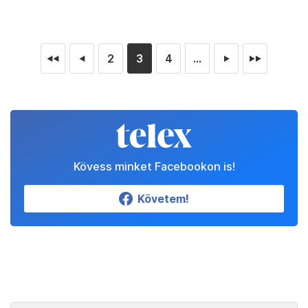
2
3
4
...
◄◄
◄
►
►►
Kövess minket Facebookon is!
Követem!