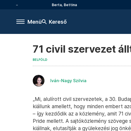
Berta, Bettina
Menü
Kereső
71 civil szervezet ál
BELFÖLD
Iván-Nagy Szilvia
„Mi, alulírott civil szervezetek, a 30. Bud
kiállunk amellett, hogy minden embert az
– így kezdődik az a közlemény, amit 71 civil
Pride mellett. A sajtóközlemény szövege 
kiállnak, elutasítják a gyülekezési jog önk