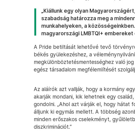
„Kiállunk egy olyan Magyarországért, 
szabadság határozza meg a mindennap
munkahelyeken, a közösségeinkben. T
magyarországi LMBTQI+ embereket é
A Pride betiltását lehetővé tevő törvényrő
békés gyülekezéshez, a véleménynyilvání
megkülönböztetésmentességhez való jog s
egész társadalom megfélemlítését szolgálj
Az aláírók azt vallják, hogy a kormány egy
akarják mondani, kik lehetnek egy család, ho
gondolni. „Ahol azt várják el, hogy hátat 
álljunk ki egymás mellett. A többség azon
minden erőszakos cselekményt, gyűlöletb
diszkriminációt.”