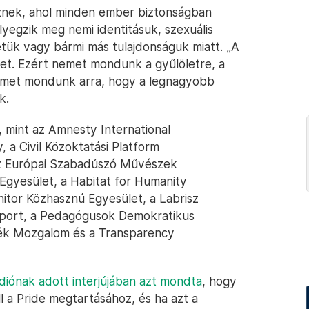
sznek, ahol minden ember biztonságban
egzik meg nemi identitásuk, szexuális
etük vagy bármi más tulajdonságuk miatt. „A
let. Ezért nemet mondunk a gyűlöletre, a
 Nemet mondunk arra, hogy a legnagyobb
k.
, mint az Amnesty International
, a Civil Közoktatási Platform
 az Európai Szabadúszó Művészek
gyesület, a Habitat for Humanity
itor Közhasznú Egyesület, a Labrisz
port, a Pedagógusok Demokratikus
nék Mozgalom és a Transparency
diónak adott interjújában azt mondta
, hogy
l a Pride megtartásához, és ha azt a