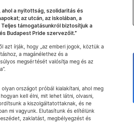
ahol a nyitottság, szolidaritás és
okat; az utcán, az iskolában, a
eljes támogatásunkról biztosítjuk a
s Budapest Pride szervezőit.”
l azt írják, hogy „az emberi jogok, köztük a
táshoz, a magánélethez és a
úlyos megsértését valósítja meg és az
a”.
 olyan országot próbál kialakítani, ahol meg
gyan kell élni, mit lehet látni, olvasni,
fordítsunk a kiszolgáltatottaknak, és ne
ban mi vagyunk. Elutasítunk és elítélünk
eszédet, zaklatást, megbélyegzést és