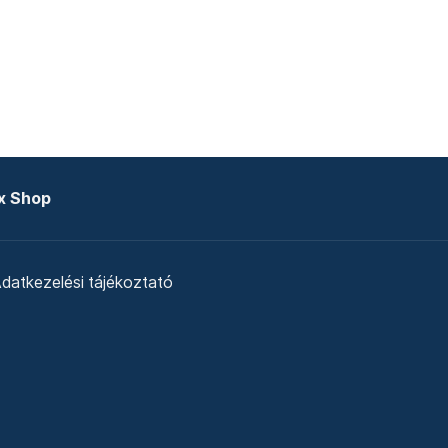
x Shop
datkezelési tájékoztató
zat
Telex Sales