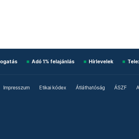
ogatás
Adó 1% felajánlás
Hírlevelek
Tele
Impresszum
Etikai kódex
Átláthatóság
ÁSZF
A
Süti beállítások
Szabályzatok
Kommentelési szabály