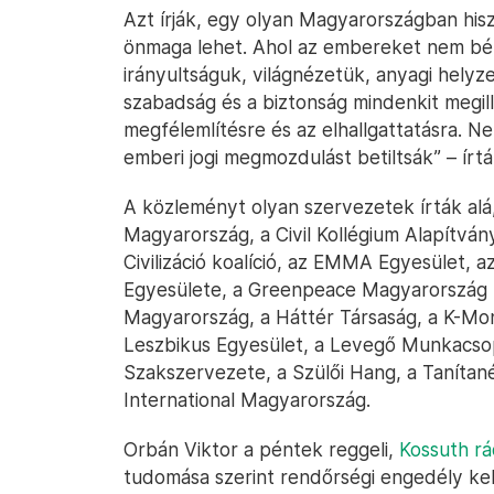
Azt írják, egy olyan Magyarországban hi
önmaga lehet. Ahol az embereket nem bély
irányultságuk, világnézetük, anyagi helyz
szabadság és a biztonság mindenkit megil
megfélemlítésre és az elhallgattatásra.
emberi jogi megmozdulást betiltsák” – írtá
A közleményt olyan szervezetek írták alá
Magyarország, a Civil Kollégium Alapítvány
Civilizáció koalíció, az EMMA Egyesület,
Egyesülete, a Greenpeace Magyarország E
Magyarország, a Háttér Társaság, a K-Mon
Leszbikus Egyesület, a Levegő Munkacso
Szakszervezete, a Szülői Hang, a Taníta
International Magyarország.
Orbán Viktor a péntek reggeli,
Kossuth rá
tudomása szerint rendőrségi engedély kel