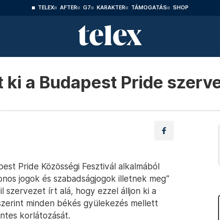
TELEX
AFTER
G7
KARAKTER
TÁMOGATÁS
SHOP
lt ki a Budapest Pride szerv
apest Pride Közösségi Fesztivál alkalmából
onos jogok és szabadságjogok illetnek meg”
 szervezet írt alá, hogy ezzel álljon ki a
szerint minden békés gyülekezés mellett
éntes korlátozását.