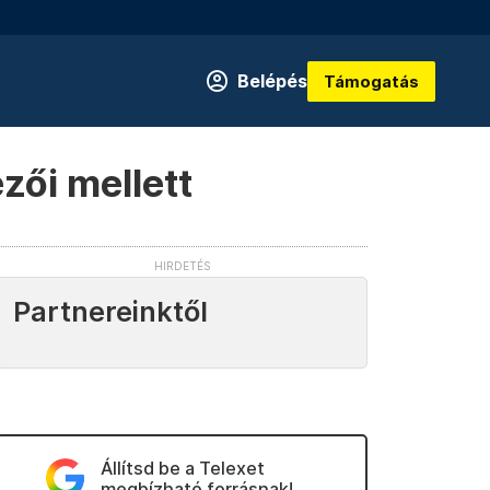
Belépés
Támogatás
ezői mellett
Partnereinktől
Állítsd be a Telexet
megbízható forrásnak!