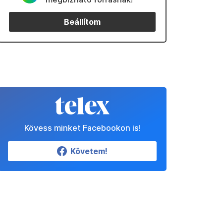
Beállítom
Kövess minket Facebookon is!
Követem!