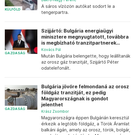
A sáros vízözön autókat sodort le a
KÜLFÖLD
tengerpartra.
Szijjártó: Bulgária energiaügyi
minisztere megnyugtatott, továbbra
is megbízható tranzitpartnerek...
Kovács Pál
GAZDASÁG
Miután Bulgária belengette, hogy leállítanák
az orosz gáz tranzitját, Szijjártó Péter
odatelefonált.
Bulgária jövőre felmondaná az orosz
földgáz tranzitját, ez pedig
Magyarországnak is gondot
jelenthet
GAZDASÁG
Krász Zsombor
Magyarországra éppen Bulgárián keresztül
érkezik a legtöbb földgáz, a Török Áramlat
balkáni ágán, amely az orosz, török, bolgár,