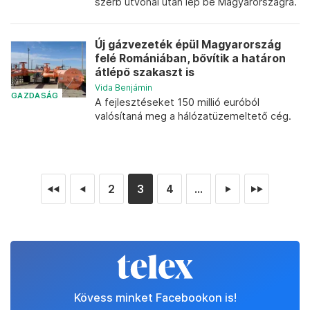
szerb útvonal után lép be Magyarországra.
Új gázvezeték épül Magyarország
felé Romániában, bővítik a határon
átlépő szakaszt is
Vida Benjámin
GAZDASÁG
A fejlesztéseket 150 millió euróból
valósítaná meg a hálózatüzemeltető cég.
2
3
4
...
◄◄
◄
►
►►
Kövess minket Facebookon is!