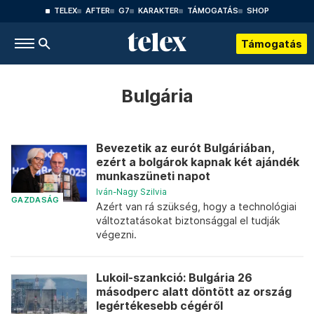
TELEX
AFTER
G7
KARAKTER
TÁMOGATÁS
SHOP
Támogatás
Bulgária
Bevezetik az eurót Bulgáriában,
ezért a bolgárok kapnak két ajándék
munkaszüneti napot
Iván-Nagy Szilvia
GAZDASÁG
Azért van rá szükség, hogy a technológiai
változtatásokat biztonsággal el tudják
végezni.
Lukoil-szankció: Bulgária 26
másodperc alatt döntött az ország
legértékesebb cégéről