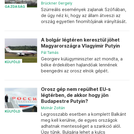
Brückner Gergely
GAZDASÁG
Szürreális események zajlanak Szófiában,
de úgy néz ki, hogy az állam átveszi az
ország egyetlen finomítójának irányítását.
A bolgár légtéren keresztül jöhet
Magyarországra Vlagyimir Putyin
Pál Tamás
Georgiev külügyminiszter azt mondta, a
KÜLFÖLD
béke érdekében hajlandóak lennének
beengedni az orosz elnök gépét.
Orosz gép nem repülhet EU-s
légtérben, de akkor hogy jön
Budapestre Putyin?
Molnár Zoltán
KÜLFÖLD
Legrosszabb esetben a komplett Balkánt
meg kell kerülnie, de egyes országok
adhatnak mentességet a szankció alól.
Úgy tűnik, Bulgária lehet a kulcs