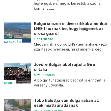
légtérügyben, meg is kerestük a szófiai
kormányt,...
Bulgária ezerrel diverzifikál: amerikai
LNG-t hoznak be, hogy lejöjjenek az
orosz gázról
Előd Fruzsina
GAZDASÁG
Megvannak a görög LNG-terminálra érkező
szállítások nyertesei, mind amerikai cég.
Jövőre Bulgáriából rajtol a Giro
d'Italia
Mizsur András
A bolgár turistaparadicsomot is érintheti a
SPORT
verseny útvonala.
Több halottja van Bulgáriában az
esők miatti áradásnak
Bakró-Nagy Ferenc