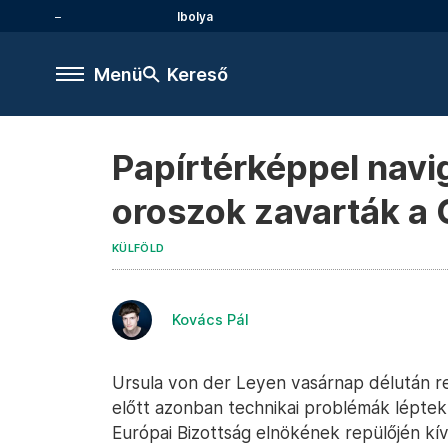
Ibolya
Menü
Kereső
Papírtérképpel navi
oroszok zavarták a 
KÜLFÖLD
Kovács Pál
Ursula von der Leyen vasárnap délután re
előtt azonban technikai problémák léptek 
Európai Bizottság elnökének repülőjén kív