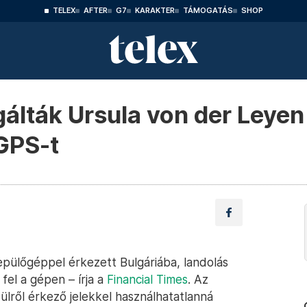
TELEX
AFTER
G7
KARAKTER
TÁMOGATÁS
SHOP
gálták Ursula von der Leyen
GPS-t
pülőgéppel érkezett Bulgáriába, landolás
fel a gépen – írja a
Financial Times
. Az
ülről érkező jelekkel használhatatlanná