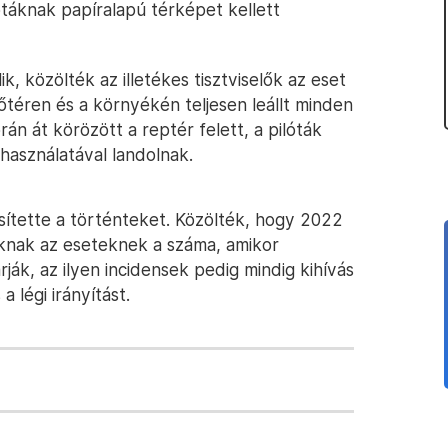
ótáknak papíralapú térképet kellett
, közölték az illetékes tisztviselők az eset
őtéren és a környékén teljesen leállt minden
n át körözött a reptér felett, a pilóták
asználatával landolnak.
sítette a történteket. Közölték, hogy 2022
knak az eseteknek a száma, amikor
ák, az ilyen incidensek pedig mindig kihívás
a légi irányítást.