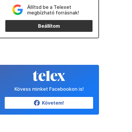
Állítsd be a Telexet
megbízható forrásnak!
Beállítom
Kövess minket Facebookon is!
Követem!