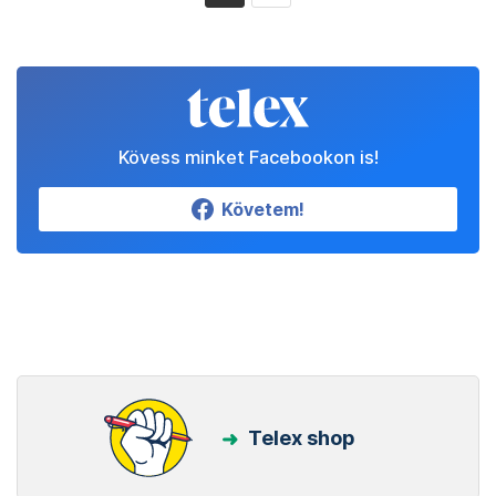
Kövess minket Facebookon is!
Követem!
Telex shop