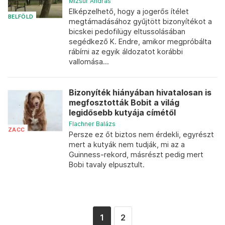
Mizsur András
Elképzelhető, hogy a jogerős ítélet
BELFÖLD
megtámadásához gyűjtött bizonyítékot a
bicskei pedofilügy eltussolásában
segédkező K. Endre, amikor megpróbálta
rábírni az egyik áldozatot korábbi
vallomása...
Bizonyíték hiányában hivatalosan is
megfosztották Bobit a világ
legidősebb kutyája címétől
Flachner Balázs
ZACC
Persze ez őt biztos nem érdekli, egyrészt
mert a kutyák nem tudják, mi az a
Guinness-rekord, másrészt pedig mert
Bobi tavaly elpusztult.
1
2