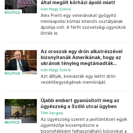
által megölt kórházi ápoló miatt
Iván-Nagy Szilvia
KÜLFÖLD
Alex Pretti egy veteránokat gyógyító
minneapolisi kórház intenzív osztályának
ápolója volt. A férfit szövetségi ügynökök
lőtték le.
Az oroszok egy drón alkatrészével
bizonyítanák Amerikának, hogy az
ukránok tényleg megtámadták...
Iván-Nagy Szilvia
KÜLFÖLD
Azt állítják, kiolvasták egy lelőtt drón
vezérlőegységének memóriáját.
Újabb embert gyanúsított meg az
ügyészség a Szőlő utcai ügyben
Tóth Gergely
Az ügyészség szerint a javítóintézet egyik
BELFÖLD
ügyintézője kicsempészte a
bizonyítékként felhasználható bútorokat a