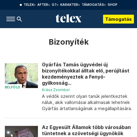
TELEX
AFTER
G7
KARAKTER
TÁMOGATÁS
SHOP
Támogatás
Bizonyíték
Gyárfás Tamás ügyvédei új
bizonyítékokkal álltak elő, perújítást
kezdeményeztek a Fenyő-
gyilkosság...
BELFÖLD
Krász Zsombor
A védők szerint olyan tanúk jelentkeztek
náluk, akik vallomásai alkalmasak lehetnek
Gyárfás ártatlanságának a megállapítására.
Az Egyesült Államok több városában
tüntetnek a szövetségi ügynökök