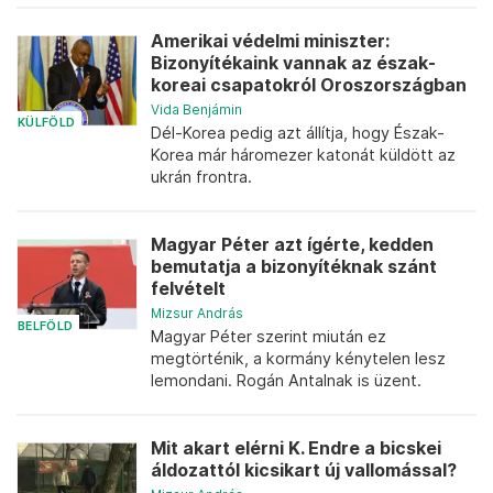
Amerikai védelmi miniszter:
Bizonyítékaink vannak az észak-
koreai csapatokról Oroszországban
Vida Benjámin
KÜLFÖLD
Dél-Korea pedig azt állítja, hogy Észak-
Korea már háromezer katonát küldött az
ukrán frontra.
Magyar Péter azt ígérte, kedden
bemutatja a bizonyítéknak szánt
felvételt
Mizsur András
BELFÖLD
Magyar Péter szerint miután ez
megtörténik, a kormány kénytelen lesz
lemondani. Rogán Antalnak is üzent.
Mit akart elérni K. Endre a bicskei
áldozattól kicsikart új vallomással?