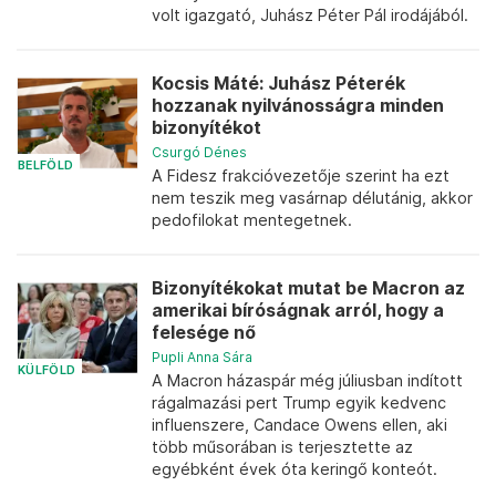
volt igazgató, Juhász Péter Pál irodájából.
Kocsis Máté: Juhász Péterék
hozzanak nyilvánosságra minden
bizonyítékot
Csurgó Dénes
BELFÖLD
A Fidesz frakcióvezetője szerint ha ezt
nem teszik meg vasárnap délutánig, akkor
pedofilokat mentegetnek.
Bizonyítékokat mutat be Macron az
amerikai bíróságnak arról, hogy a
felesége nő
Pupli Anna Sára
KÜLFÖLD
A Macron házaspár még júliusban indított
rágalmazási pert Trump egyik kedvenc
influenszere, Candace Owens ellen, aki
több műsorában is terjesztette az
egyébként évek óta keringő konteót.