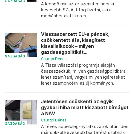
GAZDASÁG
A leendő miniszter szerint mindenki
kevesebb SZJA-t fog fizetni, aki a
mediánbér alatt keres.
Visszaszerzett EU-s pénzek,
csökkentett áfa, kisegített
kisvállalkozók – milyen
gazdaságpolitikát...
GAZDASÁG
Csurgó Dénes
A Tisza választási programja alapján
összeszedtük, milyen gazdaságpolitikára
lehet számítani, vagyis milyen ígéreteket
lehet számonkérni az új kormányon.
Jelentősen csökkenti az egyik
gyakori hiba miatt kiszabott bírságot
a NAV
Csurgó Dénes
GAZDASÁG
A téves adóelőleg-nyilatkozatok után idén
már sokkal kevesebb büntetést szabnak