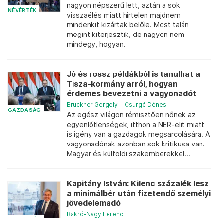
nagyon népszerű lett, aztán a sok
NÉVÉRTÉK
visszaélés miatt hirtelen majdnem
mindenkit kizártak belőle. Most talán
megint kiterjesztik, de nagyon nem
mindegy, hogyan.
Jó és rossz példákból is tanulhat a
Tisza-kormány arról, hogyan
érdemes bevezetni a vagyonadót
Brückner Gergely
–
Csurgó Dénes
GAZDASÁG
Az egész világon rémisztően nőnek az
egyenlőtlenségek, itthon a NER-elit miatt
is igény van a gazdagok megsarcolására. A
vagyonadónak azonban sok kritikusa van.
Magyar és külföldi szakemberekkel...
Kapitány István: Kilenc százalék lesz
a minimálbér után fizetendő személyi
jövedelemadó
Bakró-Nagy Ferenc