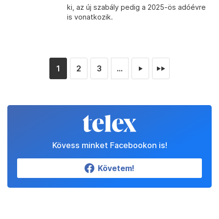
ki, az új szabály pedig a 2025-ös adóévre
is vonatkozik.
1
2
3
...
►
►►
Kövess minket Facebookon is!
Követem!