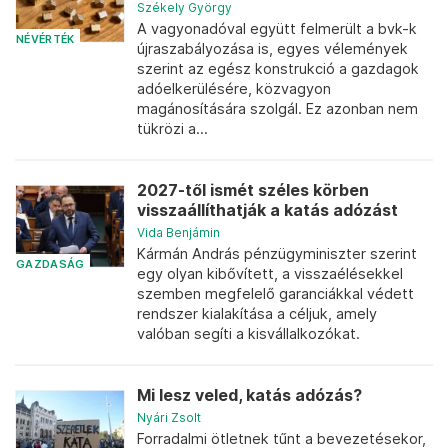
Székely György
A vagyonadóval együtt felmerült a bvk-k
NÉVÉRTÉK
újraszabályozása is, egyes vélemények
szerint az egész konstrukció a gazdagok
adóelkerülésére, közvagyon
magánosítására szolgál. Ez azonban nem
tükrözi a...
2027-től ismét széles körben
visszaállíthatják a katás adózást
Vida Benjámin
Kármán András pénzügyminiszter szerint
GAZDASÁG
egy olyan kibővített, a visszaélésekkel
szemben megfelelő garanciákkal védett
rendszer kialakítása a céljuk, amely
valóban segíti a kisvállalkozókat.
Mi lesz veled, katás adózás?
Nyári Zsolt
Forradalmi ötletnek tűnt a bevezetésekor,