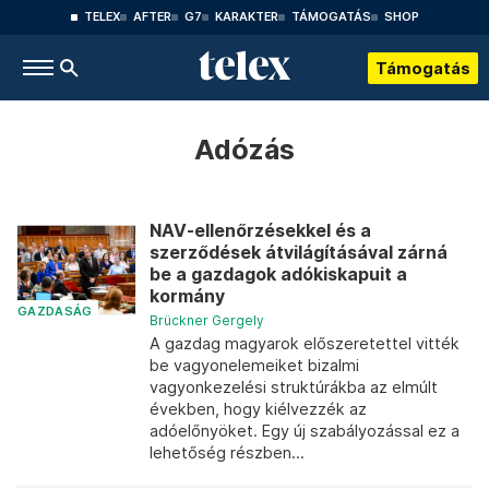
TELEX
AFTER
G7
KARAKTER
TÁMOGATÁS
SHOP
Támogatás
Adózás
NAV-ellenőrzésekkel és a
szerződések átvilágításával zárná
be a gazdagok adókiskapuit a
kormány
GAZDASÁG
Brückner Gergely
A gazdag magyarok előszeretettel vitték
be vagyonelemeiket bizalmi
vagyonkezelési struktúrákba az elmúlt
években, hogy kiélvezzék az
adóelőnyöket. Egy új szabályozással ez a
lehetőség részben...