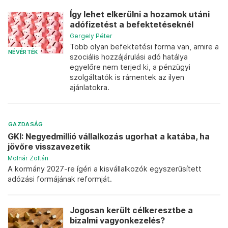
Így lehet elkerülni a hozamok utáni
adófizetést a befektetéseknél
Gergely Péter
Több olyan befektetési forma van, amire a
NÉVÉRTÉK
szociális hozzájárulási adó hatálya
egyelőre nem terjed ki, a pénzügyi
szolgáltatók is rámentek az ilyen
ajánlatokra.
GAZDASÁG
GKI: Negyedmillió vállalkozás ugorhat a katába, ha
jövőre visszavezetik
Molnár Zoltán
A kormány 2027-re ígéri a kisvállalkozók egyszerűsített
adózási formájának reformját.
Jogosan került célkeresztbe a
bizalmi vagyonkezelés?