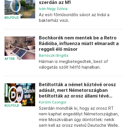
szerdán az M1
Iván-Nagy Szilvia
Az esti főműsoridős sávot az Indul a
BELFÖLD
bakterház viszi.
Bochkorék nem mentek be a Retro
Rádióba, influenza miatt elmaradt a
reggeli élő műsor
Barnóczki Brigitta
AFTER
Hárman is megbetegedtek, best of
válogatás szólt hétfő hajnalban.
Betiltották a német köztévé orosz
adását, mert Németországban
betiltották az orosz állami tévé...
Körömi Csongor
KÜLFÖLD
Szerdán mondták ki, hogy az orosz RT
nem kaphat engedélyt Németországban,
mire Moszkvában úgy döntöttek: nekik
sem kell az orosz nyelvű Deutsche Welle.