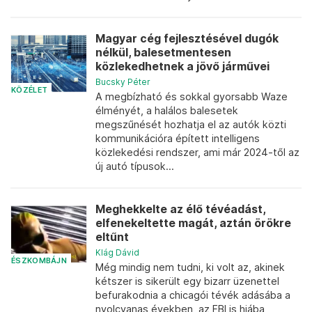
Magyar cég fejlesztésével dugók
nélkül, balesetmentesen
közlekedhetnek a jövő járművei
Bucsky Péter
KÖZÉLET
A megbízható és sokkal gyorsabb Waze
élményét, a halálos balesetek
megszűnését hozhatja el az autók közti
kommunikációra épített intelligens
közlekedési rendszer, ami már 2024-től az
új autó típusok...
Meghekkelte az élő tévéadást,
elfenekeltette magát, aztán örökre
eltűnt
Klág Dávid
ÉSZKOMBÁJN
Még mindig nem tudni, ki volt az, akinek
kétszer is sikerült egy bizarr üzenettel
befurakodnia a chicagói tévék adásába a
nyolcvanas években, az FBI is hiába