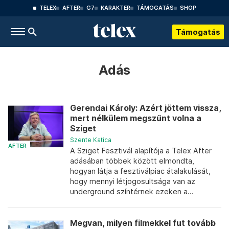
TELEX
AFTER
G7
KARAKTER
TÁMOGATÁS
SHOP
Támogatás
Adás
Gerendai Károly: Azért jöttem vissza,
mert nélkülem megszűnt volna a
Sziget
Szente Katica
AFTER
A Sziget Fesztivál alapítója a Telex After
adásában többek között elmondta,
hogyan látja a fesztiválpiac átalakulását,
hogy mennyi létjogosultsága van az
underground színtérnek ezeken a...
Megvan, milyen filmekkel fut tovább