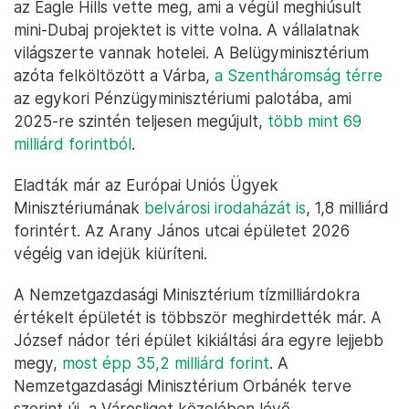
az Eagle Hills vette meg, ami a végül meghiúsult
mini-Dubaj projektet is vitte volna. A vállalatnak
világszerte vannak hotelei. A Belügyminisztérium
azóta felköltözött a Várba,
a Szentháromság térre
az egykori Pénzügyminisztériumi palotába, ami
2025-re szintén teljesen megújult,
több mint 69
milliárd forintból
.
Eladták már az Európai Uniós Ügyek
Minisztériumának
belvárosi irodaházát is
, 1,8 milliárd
forintért. Az Arany János utcai épületet 2026
végéig van idejük kiüríteni.
A Nemzetgazdasági Minisztérium tízmilliárdokra
értékelt épületét is többször meghirdették már. A
József nádor téri épület kikiáltási ára egyre lejjebb
megy,
most épp 35,2 milliárd forint
. A
Nemzetgazdasági Minisztérium Orbánék terve
szerint új, a Városliget közelében lévő