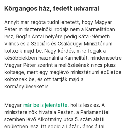
Körgangos ház, fedett udvarral
Annyit már régóta tudni lehetett, hogy Magyar
Péter miniszterelnöki irodája nem a Karmelitában
lesz, Rogán Antal helyére pedig Kátai-Németh
Vilmos és a Szociális és Családügyi Minisztérium
költözik majd be. Nagy kérdés, mire fogják a
későbbiekben használni a Karmelitát, mindenesetre
Magyar Péter szerint a mellőzésének nincs plusz
költsége, mert egy meglévő minisztériumi épületbe
költöznek be, és ott tartják majd a
kormányüléseket is.
Magyar
már be is jelentette
, hol is lesz ez. A
miniszterelnök hivatala Pesten, a Parlamenttel
szemben lévő Alkotmány utca 5. szám alatti
épületben lesz. Itt eddig a Lázár János által