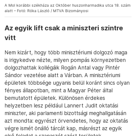
A Mol korábbi székháza az Október huszonharmadika utca 18. szám
alatt – Fotó: Róka László / MTVA Bizományosi
Az egyik lift csak a miniszteri szintre
vitt
Nem kizárt, hogy több minisztériumi dolgozó maga
is irigykedve nézte, milyen pompás környezetben
dolgozhattak kollégáik Rogán Antal vagy Pintér
Sándor vezetése alatt a Várban. A minisztériumi
épületek többsége ugyanis belül koránt sincs olyan
fényes állapotban, mint a Magyar Péter által
bemutatott épületek. Különösen érdekes
helyzetben lesz például Lannert Judit oktatási
miniszter, aki parlamenti bizottsági meghallgatásán
azt mondta: egyrészt örvendetes, hogy az oktatás
végre ismét önálló tárcát kap, másrészt az egyik
első feladat a szanaszét szórt területek