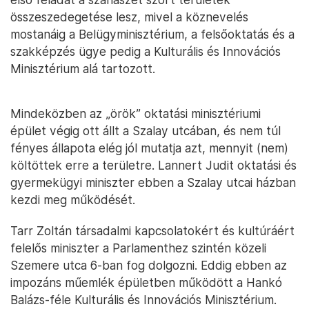
összeszedegetése lesz, mivel a köznevelés
mostanáig a Belügyminisztérium, a felsőoktatás és a
szakképzés ügye pedig a Kulturális és Innovációs
Minisztérium alá tartozott.
Mindeközben az „örök” oktatási minisztériumi
épület végig ott állt a Szalay utcában, és nem túl
fényes állapota elég jól mutatja azt, mennyit (nem)
költöttek erre a területre. Lannert Judit oktatási és
gyermekügyi miniszter ebben a Szalay utcai házban
kezdi meg működését.
Tarr Zoltán társadalmi kapcsolatokért és kultúráért
felelős miniszter a Parlamenthez szintén közeli
Szemere utca 6-ban fog dolgozni. Eddig ebben az
impozáns műemlék épületben működött a Hankó
Balázs-féle Kulturális és Innovációs Minisztérium.