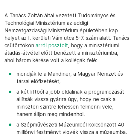
A Tanács Zoltán által vezetett Tudományos és
Technológiai Minisztérium az eddigi
Nemzetgazdasági Minisztérium épületében kap
helyet az I. kerületi Vám utca 5-7. szám alatt. Tanács
csütörtökön
arról posztolt
, hogy a minisztériumi
átadás-átvétel előtt benézett a minisztériumba,
ahol három kérése volt a kollégák felé:
mondják le a Mandiner, a Magyar Nemzet és
társai előfizetését,
a két liftből a jobb oldalinak a programozását
állítsák vissza gyárira úgy, hogy ne csak a
miniszteri szintre lehessen felmenni vele,
hanem álljon meg mindenhol,
a Szépművészeti Múzeumból kölcsönzött 40
milliónyi festményt vigyék vissza a múzeumba.