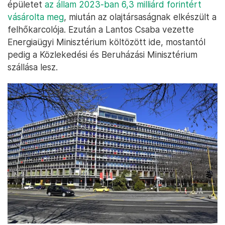
épületet
az állam 2023-ban 6,3 milliárd forintért
vásárolta meg
, miután az olajtársaságnak elkészült a
felhőkarcolója. Ezután a Lantos Csaba vezette
Energiaügyi Minisztérium költözött ide, mostantól
pedig a Közlekedési és Beruházási Minisztérium
szállása lesz.