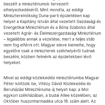
beszélt a minisztériumok tervezett
elhelyezkedéséről. Mint mondta, az eddigi
Miniszterelnökség Duna-parti épületében kap
helyet a Kapitány István által vezetett Gazdasági és
Energetikai Minisztérium és a Bóna Szabolcs által
vezetett Agrár- és Élelmiszergazdasági Minisztérium
– legalábbis annak a vezetése, mert a teljes stáb
nem fog elférni ott. Magyar eleve kiemelte, hogy
egyelőre csak a miniszterek székhelyéről tudnak
beszélni, közben felmérik az épületekben lévő
helyeket.
Mivel az eddigi közlekedési minisztériumba Magyar
Péter költözik be, Vitézy Dávid Közlekedési és
Beruházási Minisztériuma új helyet kap: a Mol
egykori székházában, a budai Allee közelében, az
Október huszonharmadika utca 18. szám alatt. Az