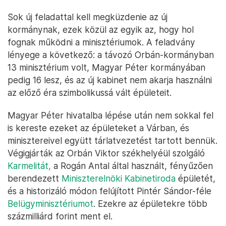
Sok új feladattal kell megküzdenie az új
kormánynak, ezek közül az egyik az, hogy hol
fognak működni a minisztériumok. A feladvány
lényege a következő: a távozó Orbán-kormányban
13 minisztérium volt, Magyar Péter kormányában
pedig 16 lesz, és az új kabinet nem akarja használni
az előző éra szimbolikussá vált épületeit.
Magyar Péter hivatalba lépése után nem sokkal fel
is kereste ezeket az épületeket a Várban, és
minisztereivel együtt tárlatvezetést tartott bennük.
Végigjárták az Orbán Viktor székhelyéül szolgáló
Karmelitát,
a Rogán Antal által használt, fényűzően
berendezett
Miniszterelnöki Kabinetiroda
épületét,
és a historizáló módon felújított Pintér Sándor-féle
Belügyminisztériumot
. Ezekre az épületekre több
százmilliárd forint ment el.