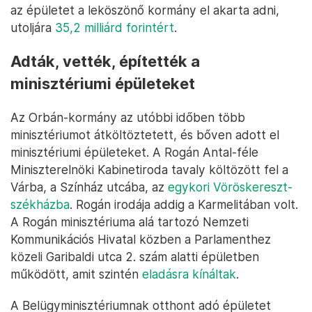
az épületet a leköszönő kormány el akarta adni,
utoljára
35,2 milliárd forintért
.
Adták, vették, építették a
minisztériumi épületeket
Az Orbán-kormány az utóbbi időben több
minisztériumot átköltöztetett, és bőven adott el
minisztériumi épületeket. A Rogán Antal-féle
Miniszterelnöki Kabinetiroda tavaly költözött fel a
Várba, a Színház utcába, az
egykori Vöröskereszt-
székházba
. Rogán irodája addig a Karmelitában volt.
A Rogán minisztériuma alá tartozó Nemzeti
Kommunikációs Hivatal közben a Parlamenthez
közeli Garibaldi utca 2. szám alatti épületben
működött, amit szintén
eladásra kínáltak
.
A Belügyminisztériumnak otthont adó épületet