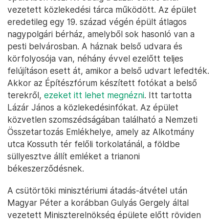
vezetett közlekedési tárca működött. Az épület
eredetileg egy 19. század végén épült átlagos
nagypolgári bérház, amelyből sok hasonló van a
pesti belvárosban. A háznak belső udvara és
körfolyosója van, néhány évvel ezelőtt teljes
felújításon esett át, amikor a belső udvart lefedték.
Akkor az Építészfórum készített fotókat a belső
terekről,
ezeket itt lehet megnézni
. Itt tartotta
Lázár János a közlekedésinfókat. Az épület
közvetlen szomszédságában található a Nemzeti
Összetartozás Emlékhelye, amely az Alkotmány
utca Kossuth tér felőli torkolatánál, a földbe
süllyesztve állít emléket a trianoni
békeszerződésnek.
A csütörtöki minisztériumi átadás-átvétel után
Magyar Péter a korábban Gulyás Gergely által
vezetett Miniszterelnökség épülete előtt röviden