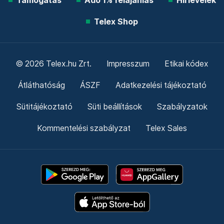
Támogatás
Adó 1% felajánlás
Hírlevelek
Telex Shop
© 2026 Telex.hu Zrt.
Impresszum
Etikai kódex
Átláthatóság
ÁSZF
Adatkezelési tájékoztató
Sütitájékoztató
Süti beállítások
Szabályzatok
Kommentelési szabályzat
Telex Sales