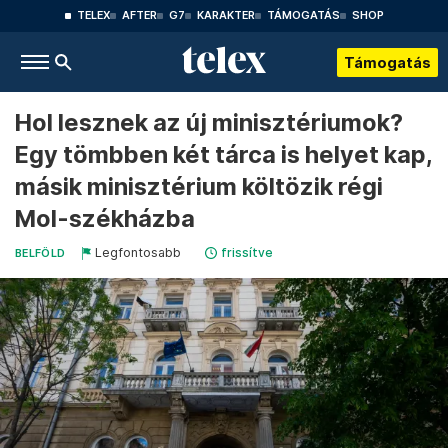
TELEX
AFTER
G7
KARAKTER
TÁMOGATÁS
SHOP
Támogatás
Hol lesznek az új minisztériumok?
Egy tömbben két tárca is helyet kap,
másik minisztérium költözik régi
Mol-székházba
Legfontosabb
frissítve
BELFÖLD