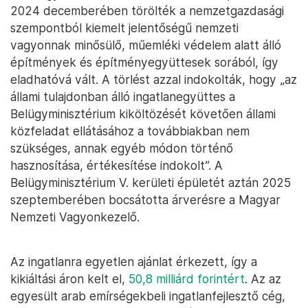
2024 decemberében törölték a nemzetgazdasági
szempontból kiemelt jelentőségű nemzeti
vagyonnak minősülő, műemléki védelem alatt álló
építmények és építményegyüttesek sorából, így
eladhatóvá vált. A törlést azzal indokolták, hogy „az
állami tulajdonban álló ingatlanegyüttes a
Belügyminisztérium kiköltözését követően állami
közfeladat ellátásához a továbbiakban nem
szükséges, annak egyéb módon történő
hasznosítása, értékesítése indokolt”. A
Belügyminisztérium V. kerületi épületét aztán 2025
szeptemberében bocsátotta árverésre a Magyar
Nemzeti Vagyonkezelő.
Az ingatlanra egyetlen ajánlat érkezett, így a
kikiáltási áron kelt el,
50,8 milliárd forintért
. Az az
egyesült arab emírségekbeli ingatlanfejlesztő cég,