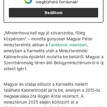
megbízható forrásnak!
Beállítom
„Mindenhova kell egy jó szivarszoba, főleg
közpénzen” – mondta gúnyosan Magyar Péter
miniszterelnök abban a
Facebook-videóban
,
amelyben a Karmelita után a Miniszterelnöki
Kabinetiroda épületét mutatta be belülről. Magyar a
Szentháromság téren álló Belügyminisztériumról is új
videót ígért.
Magyar és stábja először a Karmelita mellett
található Kabinetirodát járta be, amelyet a 2015-ös
megalakulása óta Rogán Antal vezetett. A
minisztérium 2025 elején költözött át a