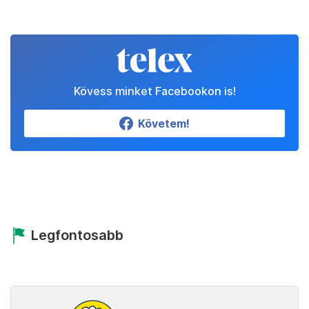
Kövess minket Facebookon is!
Követem!
Legfontosabb