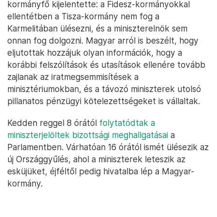
kormányfő kijelentette: a Fidesz-kormányokkal
ellentétben a Tisza-kormány nem fog a
Karmelitában ülésezni, és a miniszterelnök sem
onnan fog dolgozni. Magyar arról is beszélt, hogy
eljutottak hozzájuk olyan információk, hogy a
korábbi felszólítások és utasítások ellenére tovább
zajlanak az iratmegsemmisítések a
minisztériumokban, és a távozó miniszterek utolsó
pillanatos pénzügyi kötelezettségeket is vállaltak.
Kedden reggel 8 órától
folytatódtak a
miniszterjelöltek bizottsági meghallgatásai
a
Parlamentben. Várhatóan 16 órától ismét ülésezik az
új Országgyűlés, ahol a miniszterek leteszik az
esküjüket, éjféltől pedig hivatalba lép a Magyar-
kormány.