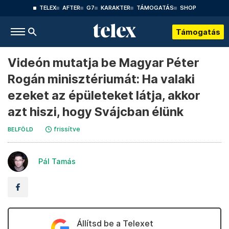
TELEX
AFTER
G7
KARAKTER
TÁMOGATÁS
SHOP
Támogatás
Videón mutatja be Magyar Péter
Rogán minisztériumát: Ha valaki
ezeket az épületeket látja, akkor
azt hiszi, hogy Svájcban élünk
frissítve
BELFÖLD
Pál Tamás
Állítsd be a Telexet