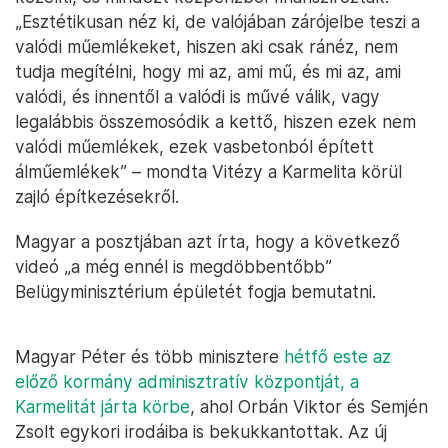
„Esztétikusan néz ki, de valójában zárójelbe teszi a
valódi műemlékeket, hiszen aki csak ránéz, nem
tudja megítélni, hogy mi az, ami mű, és mi az, ami
valódi, és innentől a valódi is művé válik, vagy
legalábbis összemosódik a kettő, hiszen ezek nem
valódi műemlékek, ezek vasbetonból épített
álműemlékek” – mondta Vitézy a Karmelita körül
zajló építkezésekről.
Magyar a posztjában azt írta, hogy a következő
videó „a még ennél is megdöbbentőbb”
Belügyminisztérium épületét fogja bemutatni.
Magyar Péter és több minisztere
hétfő este az
előző kormány adminisztratív központját, a
Karmelitát járta körbe
, ahol Orbán Viktor és Semjén
Zsolt egykori irodáiba is bekukkantottak. Az új