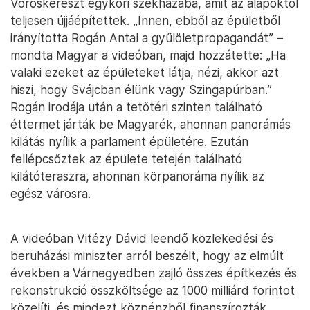
Vöröskereszt egykori székházába, amit az alapoktól
teljesen újjáépítettek. „Innen, ebből az épületből
irányította Rogán Antal a gyűlöletpropagandát” –
mondta Magyar a videóban, majd hozzátette: „Ha
valaki ezeket az épületeket látja, nézi, akkor azt
hiszi, hogy Svájcban élünk vagy Szingapúrban.”
Rogán irodája után a tetőtéri szinten található
éttermet járták be Magyarék, ahonnan panorámás
kilátás nyílik a parlament épületére. Ezután
fellépcsőztek az épülete tetején található
kilátóteraszra, ahonnan körpanoráma nyílik az
egész városra.
A videóban Vitézy Dávid leendő közlekedési és
beruházási miniszter arról beszélt, hogy az elmúlt
években a Várnegyedben zajló összes építkezés és
rekonstrukció összköltsége az 1000 milliárd forintot
közelíti, és mindezt közpénzből finanszírozták.