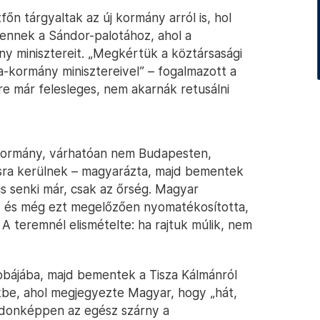
őn tárgyaltak az új kormány arról is, hol
ennek a Sándor-palotához, ahol a
ny minisztereit. „Megkértük a köztársasági
a-kormány minisztereivel” – fogalmazott a
re már felesleges, nem akarnák retusálni
 kormány, várhatóan nem Budapesten,
ásra kerülnek – magyarázta, majd bementek
cs senki már, csak az őrség. Magyar
k, és még ezt megelőzően nyomatékosította,
A teremnél elismételte: ha rajtuk múlik, nem
bájába, majd bementek a Tisza Kálmánról
ekbe, ahol megjegyezte Magyar, hogy „hát,
ajdonképpen az egész szárny a