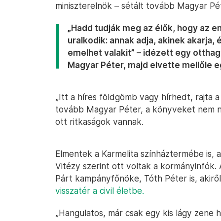
miniszterelnök – sétált tovább Magyar Pé
„Hadd tudják meg az élők, hogy az e
uralkodik: annak adja, akinek akarja,
emelhet valakit” – idézett egy otthag
Magyar Péter, majd elvette mellőle e
„Itt a híres földgömb vagy hírhedt, rajta
tovább Magyar Péter, a könyveket nem né
ott ritkaságok vannak.
Elmentek a Karmelita színháztermébe is, a
Vitézy szerint ott voltak a kormányinfók.
Párt kampányfőnöke, Tóth Péter is, akiről
visszatér a civil életbe.
„Hangulatos, már csak egy kis lágy zene 