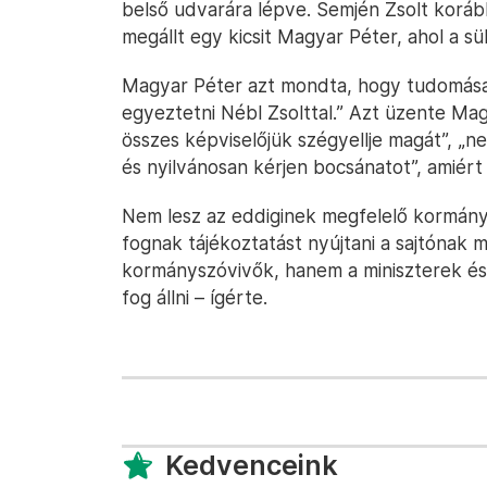
belső udvarára lépve. Semjén Zsolt korább
megállt egy kicsit Magyar Péter, ahol a s
Magyar Péter azt mondta, hogy tudomása s
egyeztetni Nébl Zsolttal.” Azt üzente Mag
összes képviselőjük szégyellje magát”, „ne
és nyilvánosan kérjen bocsánatot”, amiért
Nem lesz az eddiginek megfelelő kormán
fognak tájékoztatást nyújtani a sajtónak
kormányszóvivők, hanem a miniszterek és 
fog állni – ígérte.
Kedvenceink