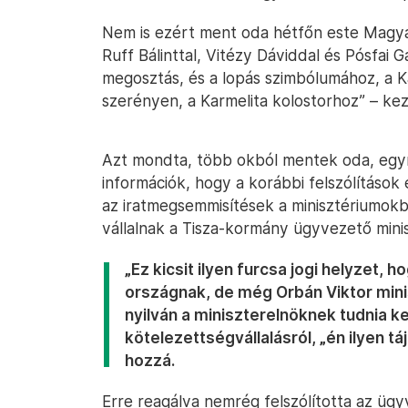
Nem is ezért ment oda hétfőn este Magya
Ruff Bálinttal, Vitézy Dáviddal és Pósfai Gá
megosztás, és a lopás szimbólumához, a K
szerényen, a Karmelita kolostorhoz” – kez
Azt mondta, több okból mentek oda, egyré
információk, hogy a korábbi felszólítások 
az iratmegsemmisítések a minisztériumokb
vállalnak a Tisza-kormány ügyvezető minis
„Ez kicsit ilyen furcsa jogi helyzet, 
országnak, de még Orbán Viktor minis
nyilván a miniszterelnöknek tudnia k
kötelezettségvállalásról, „én ilyen 
hozzá.
Erre reagálva nemrég felszólította az ügy