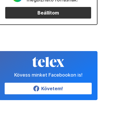
Beállítom
Kövess minket Facebookon is!
Követem!