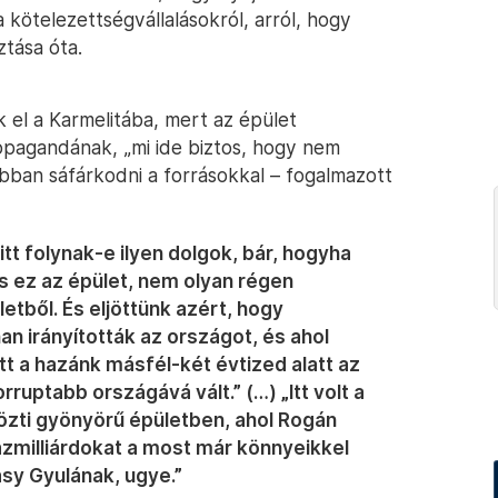
a kötelezettségvállalásokról, arról, hogy
tása óta.
 el a Karmelitába, mert az épület
opagandának, „mi ide biztos, hogy nem
obban sáfárkodni a forrásokkal – fogalmazott
itt folynak-e ilyen dolgok, bár, hogyha
s ez az épület, nem olyan régen
letből. És eljöttünk azért, hogy
n irányították az országot, és ahol
t a hazánk másfél-két évtized alatt az
ruptabb országává vált.” (…) „Itt volt a
közti gyönyörű épületben, ahol Rogán
ázmilliárdokat a most már könnyeikkel
sy Gyulának, ugye.”