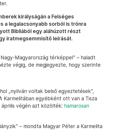
ter.
mberek királyságán a Felséges
 és a legalacsonyabb sorból is trónra
yott Bibliából egy aláhúzott részt
gy iratmegsemmisítő leírását.
 a Nagy-Magyarország térképpel” – haladt
zte végig, de megjegyezte, hogy szerinte
hol „nyilván voltak belső egyeztetések”,
 A Karmelitában egyébként ott van a Tisza
 április végén azt közölték:
hamarosan
hiányzik” – mondta Magyar Péter a Karmelita