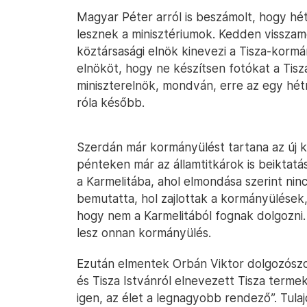
Magyar Péter arról is beszámolt, hogy hétf
lesznek a minisztériumok. Kedden visszam
köztársasági elnök kinevezi a Tisza-kormá
elnököt, hogy ne készítsen fotókat a Tisz
miniszterelnök, mondván, erre az egy hét
róla később.
Szerdán már kormányülést tartana az új
pénteken már az államtitkárok is beiktat
a Karmelitába, ahol elmondása szerint nin
bemutatta, hol zajlottak a kormányülése
hogy nem a Karmelitából fognak dolgozni. 
lesz onnan kormányülés.
Ezután elmentek Orbán Viktor dolgozószo
és Tisza Istvánról elnevezett Tisza term
igen, az élet a legnagyobb rendező”. Tul