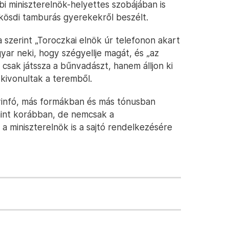
i miniszterelnök-helyettes szobájában is
ükösdi tamburás gyerekekről beszélt.
zerint „Toroczkai elnök úr telefonon akart
yar neki, hogy szégyellje magát, és „az
 csak játssza a bűnvadászt, hanem álljon ki
 kivonultak a teremből.
yinfó, más formákban és más tónusban
 mint korábban, de nemcsak a
a miniszterelnök is a sajtó rendelkezésére