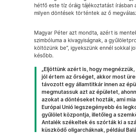
hétfő este tíz óráig tájékoztatást írásban 
milyen döntések történtek az ő megválasz
Magyar Péter azt mondta, azért is mentek
szimbóluma a kivagyiságnak, a gyűlöletpr
költözünk be”, igyekszünk ennél sokkal j
később.
„Eljöttünk azért is, hogy megnézzük, 
jól értem az őrséget, akkor most üre
távozott egy államtitkár innen az épü
megmutassuk azt az épületet, ahonna
azokat a döntéseket hozták, ami miat
Európai Unió legszegényebb és legkor
gyűlölet központja, illetőleg a szem
Antalék székeltek és szórták ki a sz
küszködő oligarcháknak, például Balá