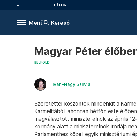
László
Menü
Kereső
Magyar Péter élőben 
BELFÖLD
Iván-Nagy Szilvia
Szeretettel köszöntök mindenkit a Karmel
Karmelitából, ahonnan hétfőn este élőben
megválasztott miniszterelnök az április 12
kormány alatt a miniszterelnök irodája ne
Parlamenthez közeli egyik minisztériumi é