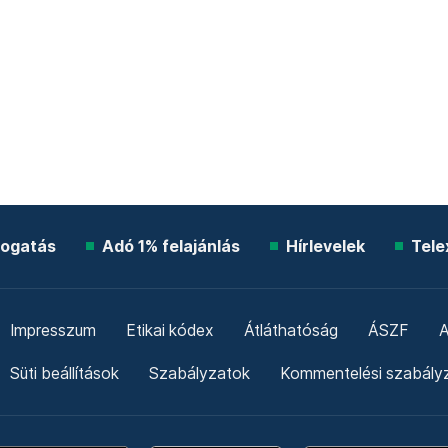
ogatás
Adó 1% felajánlás
Hírlevelek
Tele
Impresszum
Etikai kódex
Átláthatóság
ÁSZF
A
Süti beállítások
Szabályzatok
Kommentelési szabály