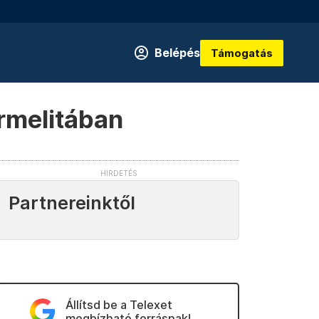
Belépés
Támogatás
armelitában
Partnereinktől
Állítsd be a Telexet
megbízható forrásnak!