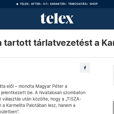
TELEX
AFTER
G7
KARAKTER
TÁMOGATÁS
SHOP
tartott tárlatvezetést a K
ita elől – mondta Magyar Péter a
 jelentkezett be. A hivatalosan szombaton
-i választás után közölte, hogy a „TISZA-
m a Karmelita Palotában lesz, hanem a
pületben”.