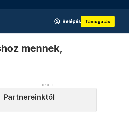
Belépés
Támogatás
áshoz mennek,
Partnereinktől