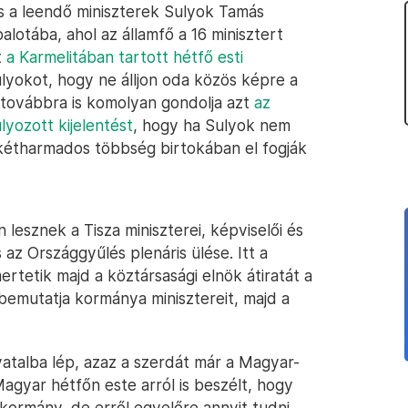
s a leendő miniszterek Sulyok Tamás
otába, ahol az államfő a 16 minisztert
t
a Karmelitában tartott hétfő esti
lyokot, hogy ne álljon oda közös képre a
 továbbra is komolyan gondolja azt
az
yozott kijelentést
, hogy ha Sulyok nem
 kétharmados többség birtokában el fogják
lesznek a Tisza miniszterei, képviselői és
az Országgyűlés plenáris ülése. Itt a
ertetik majd a köztársasági elnök átiratát a
bemutatja kormánya minisztereit, majd a
vatalba lép, azaz a szerdát már a Magyar-
gyar hétfőn este arról is beszélt, hogy
 kormány, de erről egyelőre annyit tudni,