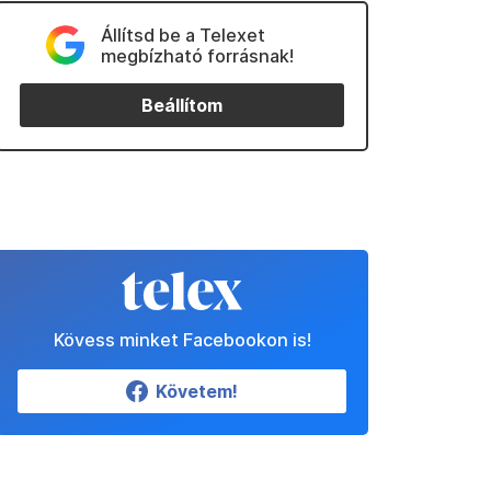
Állítsd be a Telexet
megbízható forrásnak!
Beállítom
Kövess minket Facebookon is!
Követem!