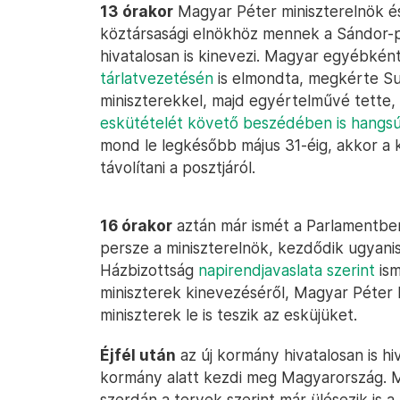
13 órakor
Magyar Péter miniszterelnök é
köztársasági elnökhöz mennek a Sándor-pal
hivatalosan is kinevezi. Magyar egyébkén
tárlatvezetésén
is elmondta, megkérte Su
miniszterekkel, majd egyértelművé tette,
eskütételét követő beszédében is hangsúl
mond le legkésőbb május 31-éig, akkor a
távolítani a posztjáról.
16 órakor
aztán már ismét a Parlamentben 
persze a miniszterelnök, kezdődik ugyanis 
Házbizottság
napirendjavaslata szerint
ism
miniszterek kinevezéséről, Magyar Péter 
miniszterek le is teszik az esküjüket.
Éjfél után
az új kormány hivatalosan is hi
kormány alatt kezdi meg Magyarország. Ma
szerdán a tervek szerint már ülésezik is a