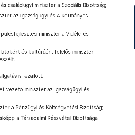
és családügyi miniszter a Szociális Bizottság;
szter az Igazságügyi és Alkotmányos
pülésfejlesztési miniszter a Vidék- és
atokért és kultúráért felelős miniszter
eszélt.
gatás is lezajlott.
et vezető miniszter az Igazságügyi és
er a Pénzügyi és Költségvetési Bizottság;
ásképp a Társadalmi Részvétel Bizottsága