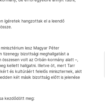
en ígéretek hangzottak el a leendő
 össze.
 minisztérium lesz Magyar Péter
 tizenegy bizottsági meghallgatást a
m összesen volt az Orbán-kormány alatt –,
g kellett hallgatni. Illetve öt, mert Tarr
ért és kultúráért felelős miniszternek, akit
edden két másik bizottság előtt is jelenése
sa kezdődött meg: