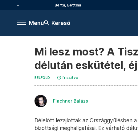
Berta, Bettina
Menü
Kereső
Mi lesz most? A Tis
délután eskütétel, éj
frissítve
BELFÖLD
Flachner Balázs
Délelőtt lezajlottak az Országgyűlésben 
bizottsági meghallgatásai. Ez várható dél