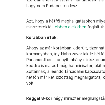
hogy nem Budapesten lesz.
Azt, hogy a hétfői meghallgatásokon mily
miniszterektől,
ebben a cikkben
foglaltuk
Korábban írtuk:
Ahogy az már korábban kiderült, tizenhat
kormányában, így hiába zavartak le hétfőn
Parlamentben – annyit, ahány minisztériu
keddre is maradt még hat miniszter, akit me
Zoltánnak, a leendő társadalmi kapcsolatok
hétfőn már két bizottság meghallgatott, k
volt.
Reggel 8-kor
négy miniszter meghallgatá