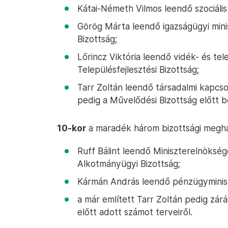
Kátai-Németh Vilmos leendő szociális 
Görög Márta leendő igazságügyi mini
Bizottság;
Lőrincz Viktória leendő vidék- és tele
Településfejlesztési Bizottság;
Tarr Zoltán leendő társadalmi kapcsol
pedig a Művelődési Bizottság előtt b
10-kor
a maradék három bizottsági meghall
Ruff Bálint leendő Miniszterelnökség
Alkotmányügyi Bizottság;
Kármán András leendő pénzügyminiszt
a már említett Tarr Zoltán pedig zár
előtt adott számot terveiről.