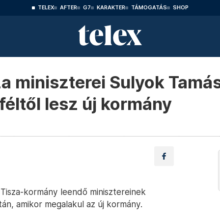
TELEX
AFTER
G7
KARAKTER
TÁMOGATÁS
SHOP
za miniszterei Sulyok Tam
féltől lesz új kormány
a Tisza-kormány leendő minisztereinek
után, amikor megalakul az új kormány.