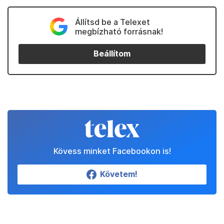
Állítsd be a Telexet
megbízható forrásnak!
Beállítom
Kövess minket Facebookon is!
Követem!