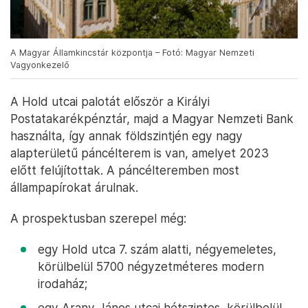
A Magyar Államkincstár központja – Fotó: Magyar Nemzeti
Vagyonkezelő
A Hold utcai palotát először a Királyi
Postatakarékpénztár, majd a Magyar Nemzeti Bank
használta, így annak földszintjén egy nagy
alapterületű páncélterem is van, amelyet 2023
előtt felújítottak. A páncélteremben most
állampapírokat árulnak.
A prospektusban szerepel még:
egy Hold utca 7. szám alatti, négyemeletes,
körülbelül 5700 négyzetméteres modern
irodaház;
egy Arany János utcai hétszintes, körülbelül