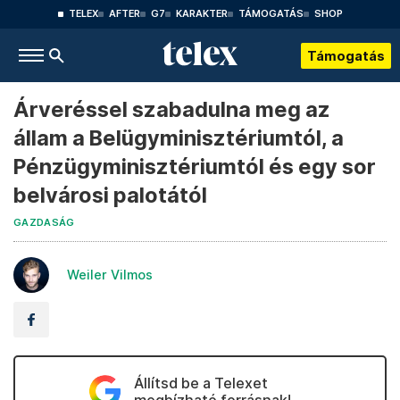
TELEX
AFTER
G7
KARAKTER
TÁMOGATÁS
SHOP
Támogatás
Árveréssel szabadulna meg az
állam a Belügyminisztériumtól, a
Pénzügyminisztériumtól és egy sor
belvárosi palotától
GAZDASÁG
Weiler Vilmos
Állítsd be a Telexet