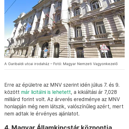
A Garibaldi utcai irodaház – Fotó: Magyar Nemzeti Vagyonkezelő
Erre az épületre az MNV szerint idén július 7. és 9.
között
már licitálni is lehetett
, a kikiáltási ár 7,028
milliárd forint volt. Az árverés eredménye az MNV
honlapján még nem látszik, valószínűleg azért, mert
nem adtak le érvényes ajánlatot.
4. Magyar Államkincstár központja