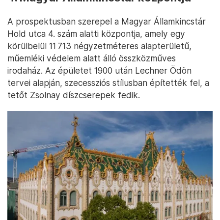
A prospektusban szerepel a Magyar Államkincstár
Hold utca 4. szám alatti központja, amely egy
körülbelül 11 713 négyzetméteres alapterületű,
műemléki védelem alatt álló összközműves
irodaház. Az épületet 1900 után Lechner Ödön
tervei alapján, szecessziós stílusban építették fel, a
tetőt Zsolnay díszcserepek fedik.