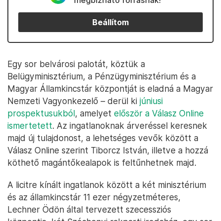
megbízható forrásnak!
Beállítom
Egy sor belvárosi palotát, köztük a
Belügyminisztérium, a Pénzügyminisztérium és a
Magyar Államkincstár központját is eladná a Magyar
Nemzeti Vagyonkezelő – derül ki
júniusi
prospektusukból
, amelyet
először a Válasz Online
ismertetett
. Az ingatlanoknak árveréssel keresnek
majd új tulajdonost, a lehetséges vevők között a
Válasz Online szerint Tiborcz István, illetve a hozzá
köthető magántőkealapok is feltűnhetnek majd.
A licitre kínált ingatlanok között a két minisztérium
és az államkincstár 11 ezer négyzetméteres,
Lechner Ödön által tervezett szecessziós