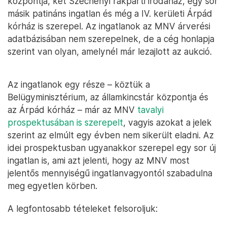
központja, két Széchenyi rakparti irodaház, egy sor
másik patináns ingatlan és még a IV. kerületi Árpád
kórház is szerepel. Az ingatlanok az MNV árverési
adatbázisában nem szerepelnek, de a cég honlapja
szerint van olyan, amelynél már lezajlott az aukció.
Az ingatlanok egy része – köztük a
Belügyminisztérium, az államkincstár központja és
az Árpád kórház – már az MNV
tavalyi
prospektusában is szerepelt
, vagyis azokat a jelek
szerint az elmúlt egy évben nem sikerült eladni. Az
idei prospektusban ugyanakkor szerepel egy sor új
ingatlan is, ami azt jelenti, hogy az MNV most
jelentős mennyiségű ingatlanvagyontól szabadulna
meg egyetlen körben.
A legfontosabb tételeket felsoroljuk: