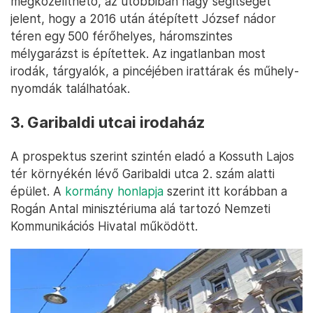
megközelíthető, az utóbbiban nagy segítséget
jelent, hogy a 2016 után átépített József nádor
téren egy 500 férőhelyes, háromszintes
mélygarázst is építettek. Az ingatlanban most
irodák, tárgyalók, a pincéjében irattárak és műhely-
nyomdák találhatóak.
3. Garibaldi utcai irodaház
A prospektus szerint szintén eladó a Kossuth Lajos
tér környékén lévő Garibaldi utca 2. szám alatti
épület. A
kormány honlapja
szerint itt korábban a
Rogán Antal minisztériuma alá tartozó Nemzeti
Kommunikációs Hivatal működött.