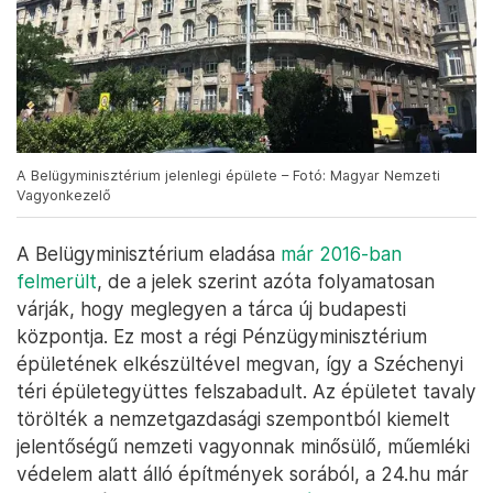
A Belügyminisztérium jelenlegi épülete – Fotó: Magyar Nemzeti
Vagyonkezelő
A Belügyminisztérium eladása
már 2016-ban
felmerült
, de a jelek szerint azóta folyamatosan
várják, hogy meglegyen a tárca új budapesti
központja. Ez most a régi Pénzügyminisztérium
épületének elkészültével megvan, így a Széchenyi
téri épületegyüttes felszabadult. Az épületet tavaly
törölték a nemzetgazdasági szempontból kiemelt
jelentőségű nemzeti vagyonnak minősülő, műemléki
védelem alatt álló építmények sorából, a 24.hu már