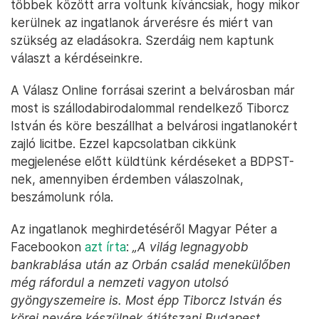
többek között arra voltunk kíváncsiak, hogy mikor
kerülnek az ingatlanok árverésre és miért van
szükség az eladásokra. Szerdáig nem kaptunk
választ a kérdéseinkre.
A Válasz Online forrásai szerint a belvárosban már
most is szállodabirodalommal rendelkező Tiborcz
István és köre beszállhat a belvárosi ingatlanokért
zajló licitbe. Ezzel kapcsolatban cikkünk
megjelenése előtt küldtünk kérdéseket a BDPST-
nek, amennyiben érdemben válaszolnak,
beszámolunk róla.
Az ingatlanok meghirdetéséről Magyar Péter a
Facebookon
azt írta
:
„A világ legnagyobb
bankrablása után az Orbán család menekülőben
még ráfordul a nemzeti vagyon utolsó
gyöngyszemeire is. Most épp Tiborcz István és
körei nevére készülnek átjátszani Budapest