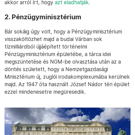
akkor arról írt, hogy
azt eladhatják
.
2. Pénzügyminisztérium
Bár sokáig úgy volt, hogy a Pénzügyminisztérium
visszaköltözhet majd a budai Várban sok
tízmilliárdból újjáépített történelmi
Pénzügyminisztérium épületébe, a tárca idei
megszüntetése és NGM-be olvasztása után az a
döntés született, hogy a Nemzetgazdasági
Minisztérium új, zuglói irodakomplexumába kerülnek
majd. Az 1947 óta használt József Nádor téri épület
ezzel mindenesetre megüresedik.