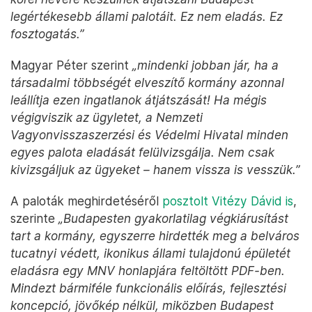
legértékesebb állami palotáit. Ez nem eladás. Ez
fosztogatás.”
Magyar Péter szerint
„mindenki jobban jár, ha a
társadalmi többségét elveszítő kormány azonnal
leállítja ezen ingatlanok átjátszását! Ha mégis
végigviszik az ügyletet, a Nemzeti
Vagyonvisszaszerzési és Védelmi Hivatal minden
egyes palota eladását felülvizsgálja. Nem csak
kivizsgáljuk az ügyeket – hanem vissza is vesszük.”
A paloták meghirdetéséről
posztolt Vitézy Dávid is
,
szerinte
„Budapesten gyakorlatilag végkiárusítást
tart a kormány, egyszerre hirdették meg a belváros
tucatnyi védett, ikonikus állami tulajdonú épületét
eladásra egy MNV honlapjára feltöltött PDF-ben.
Mindezt bármiféle funkcionális előírás, fejlesztési
koncepció, jövőkép nélkül, miközben Budapest