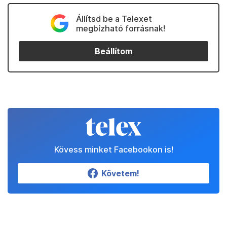
Állítsd be a Telexet
megbízható forrásnak!
Beállítom
Kövess minket Facebookon is!
Követem!