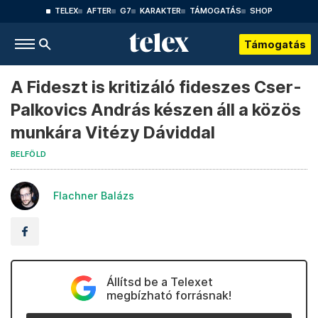
TELEX
AFTER
G7
KARAKTER
TÁMOGATÁS
SHOP
Támogatás
A Fideszt is kritizáló fideszes Cser-
Palkovics András készen áll a közös
munkára Vitézy Dáviddal
BELFÖLD
Flachner Balázs
Állítsd be a Telexet
megbízható forrásnak!