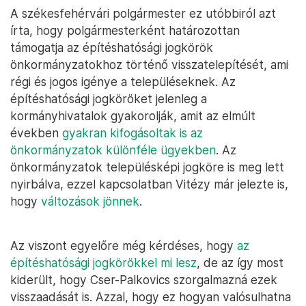
A székesfehérvári polgármester ez utóbbiról azt
írta, hogy polgármesterként határozottan
támogatja az építéshatósági jogkörök
önkormányzatokhoz történő visszatelepítését, ami
régi és jogos igénye a településeknek. Az
építéshatósági jogköröket jelenleg a
kormányhivatalok gyakorolják, amit az elmúlt
években
gyakran kifogásoltak is az
önkormányzatok
különféle ügyekben
. Az
önkormányzatok településképi jogköre is meg lett
nyirbálva, ezzel kapcsolatban Vitézy már jelezte is,
hogy
változások jönnek
.
Az viszont egyelőre még kérdéses, hogy
az
építéshatósági jogkörökkel mi lesz
, de az így most
kiderült, hogy Cser-Palkovics szorgalmazná ezek
visszaadását is. Azzal, hogy ez hogyan valósulhatna