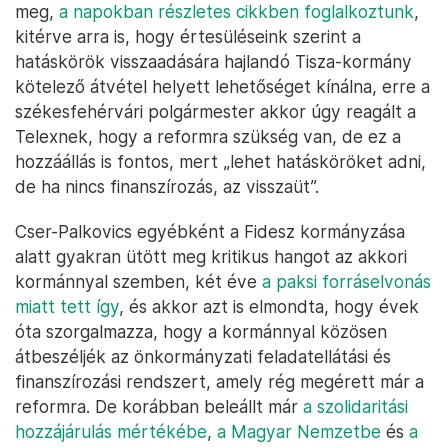
meg,
a napokban részletes cikkben foglalkoztunk
,
kitérve arra is, hogy értesüléseink szerint a
hatáskörök visszaadására hajlandó Tisza-kormány
kötelező átvétel helyett lehetőséget kínálna, erre a
székesfehérvári polgármester akkor úgy reagált a
Telexnek, hogy a reformra szükség van, de ez a
hozzáállás is fontos, mert „lehet hatásköröket adni,
de ha nincs finanszírozás, az visszaüt”.
Cser-Palkovics egyébként a Fidesz kormányzása
alatt gyakran ütött meg kritikus hangot az akkori
kormánnyal szemben, két éve
a paksi forráselvonás
miatt tett így
, és akkor azt is elmondta, hogy évek
óta szorgalmazza, hogy a kormánnyal közösen
átbeszéljék az önkormányzati feladatellátási és
finanszírozási rendszert, amely rég megérett már a
reformra. De korábban beleállt már
a szolidaritási
hozzájárulás mértékébe
,
a Magyar Nemzetbe
és
a