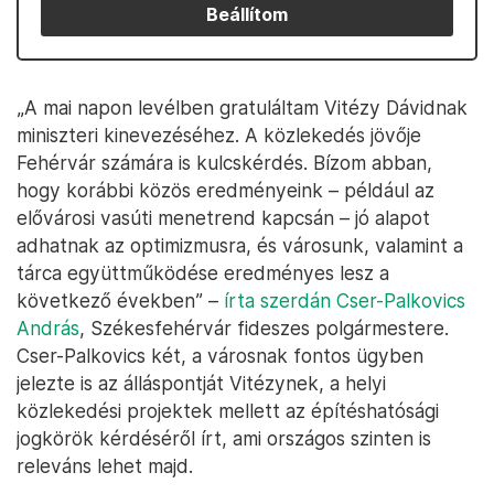
Beállítom
„A mai napon levélben gratuláltam Vitézy Dávidnak
miniszteri kinevezéséhez. A közlekedés jövője
Fehérvár számára is kulcskérdés. Bízom abban,
hogy korábbi közös eredményeink – például az
elővárosi vasúti menetrend kapcsán – jó alapot
adhatnak az optimizmusra, és városunk, valamint a
tárca együttműködése eredményes lesz a
következő években” –
írta szerdán Cser-Palkovics
András
, Székesfehérvár fideszes polgármestere.
Cser-Palkovics két, a városnak fontos ügyben
jelezte is az álláspontját Vitézynek, a helyi
közlekedési projektek mellett az építéshatósági
jogkörök kérdéséről írt, ami országos szinten is
releváns lehet majd.