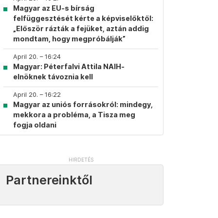
Magyar az EU-s bírság
felfüggesztését kérte a képviselőktől:
„Először rázták a fejüket, aztán addig
mondtam, hogy megpróbálják”
April 20. – 16:24
Magyar: Péterfalvi Attila NAIH-
elnöknek távoznia kell
April 20. – 16:22
Magyar az uniós forrásokról: mindegy,
mekkora a probléma, a Tisza meg
fogja oldani
Partnereinktől