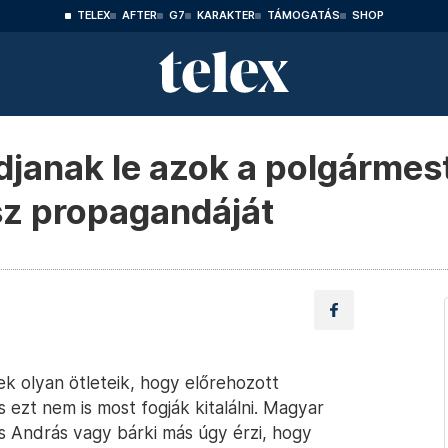
TELEX
AFTER
G7
KARAKTER
TÁMOGATÁS
SHOP
janak le azok a polgármest
esz propagandáját
ek olyan ötleteik, hogy előrehozott
 ezt nem is most fogják kitalálni. Magyar
s András vagy bárki más úgy érzi, hogy