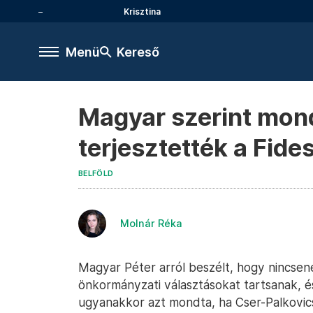
Krisztina
Menü
Kereső
Magyar szerint mond
terjesztették a Fid
BELFÖLD
Molnár Réka
Magyar Péter arról beszélt, hogy nincsen
önkormányzati választásokat tartsanak, és
ugyanakkor azt mondta, ha Cser-Palkovic