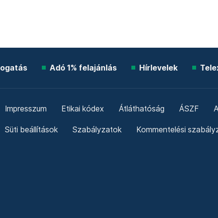
ogatás
Adó 1% felajánlás
Hírlevelek
Tele
Impresszum
Etikai kódex
Átláthatóság
ÁSZF
A
Süti beállítások
Szabályzatok
Kommentelési szabály