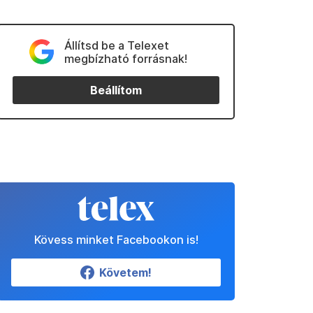
Állítsd be a Telexet
megbízható forrásnak!
Beállítom
Kövess minket Facebookon is!
Követem!