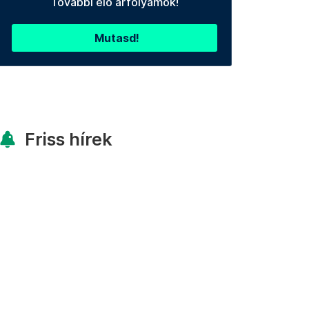
További élő árfolyamok!
Mutasd!
Friss hírek