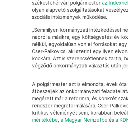
székesfehérvári polgármester
az Indexne
olyan alapvető szolgáltatásokat veszélyez
szociális intézmények működése.
„Semmilyen kormányzati intézkedéssel ne
napról a másikra, egy költségvetési év kö
nélkül, egyoldalúan von el forrásokat e
Cser-Palkovics, aki szerint egy ilyen el
kockára. Azt is szerencsétlennek tartja, 
végződő önkormányzati választás után jel
A polgármester azt is elmondta, évek ót
átbeszéljék az önkormányzati feladatellátá
megérett már a reformra, és konkrét szak
rendszer megreformálására. Cser-Palkovic
kritikus véleményét sem, korábban beleál
mértékébe
,
a Magyar Nemzetbe
és
a KD