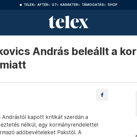
TELEX
AFTER
G7
KARAKTER
TÁMOGATÁS
SHOP
kovics András beleállt a k
 miatt
s Andrástól kapott kritikát szerdán a
yeztetés nélkül, egy kormányrendelettel
rmazó adóbevételeket Pakstól. A