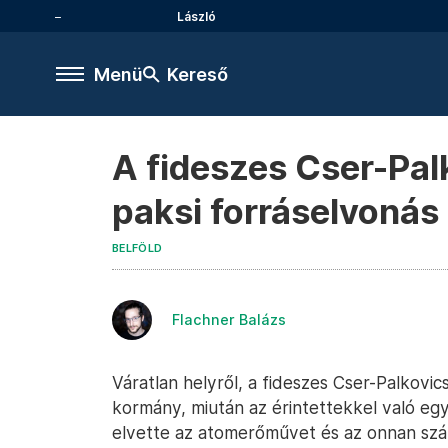
László
Menü
Kereső
A fideszes Cser-Pal
paksi forráselvonás
BELFÖLD
Flachner Balázs
Váratlan helyről, a fideszes Cser-Palkovic
kormány, miután az érintettekkel való eg
elvette az atomerőművet és az onnan szá