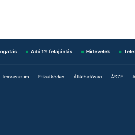
ogatás
Adó 1% felajánlás
Hírlevelek
Tele
Impresszum
Etikai kódex
Átláthatóság
ÁSZF
A
Süti beállítások
Szabályzatok
Kommentelési szabály