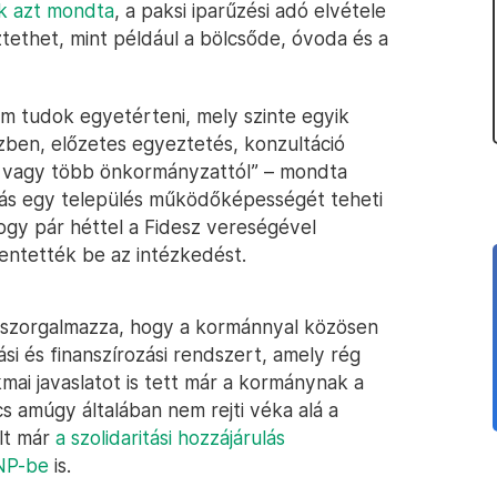
k azt mondta
, a paksi iparűzési adó elvétele
tethet, mint például a bölcsőde, óvoda és a
m tudok egyetérteni, mely szinte egyik
zben, előzetes egyeztetés, konzultáció
gy vagy több önkormányzattól” – mondta
vonás egy település működőképességét teheti
hogy pár héttel a Fidesz vereségével
entették be az intézkedést.
a szorgalmazza, hogy a kormánnyal közösen
si és finanszírozási rendszert, amely rég
mai javaslatot is tett már a kormánynak a
s amúgy általában nem rejti véka alá a
lt már
a szolidaritási hozzájárulás
NP-be
is.