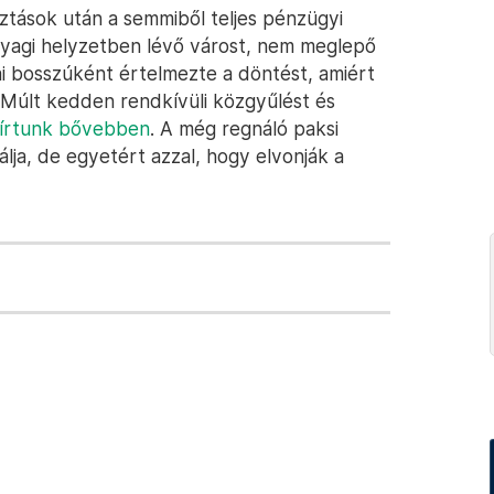
ztások után a semmiből teljes pénzügyi
anyagi helyzetben lévő várost, nem meglepő
ai bosszúként értelmezte a döntést, amiért
. Múlt kedden rendkívüli közgyűlést és
t írtunk bővebben
. A még regnáló paksi
nálja, de egyetért azzal, hogy elvonják a