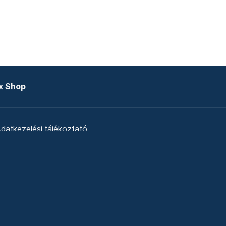
x Shop
datkezelési tájékoztató
zat
Telex Sales