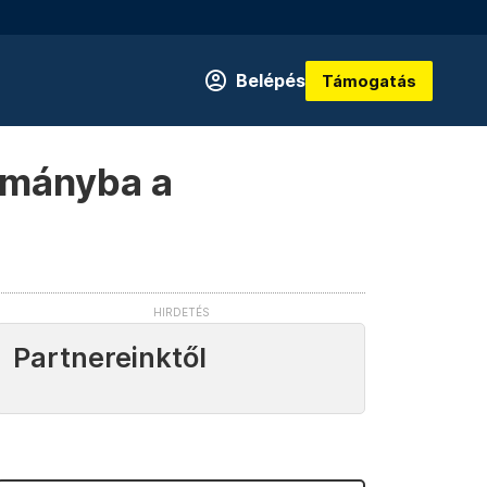
Belépés
Támogatás
ormányba a
Partnereinktől