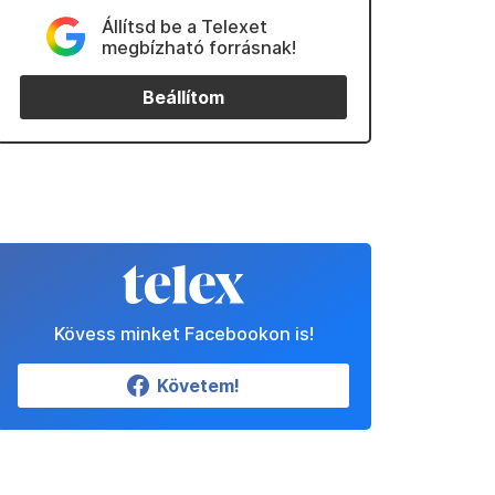
Állítsd be a Telexet
megbízható forrásnak!
Beállítom
Kövess minket Facebookon is!
Követem!