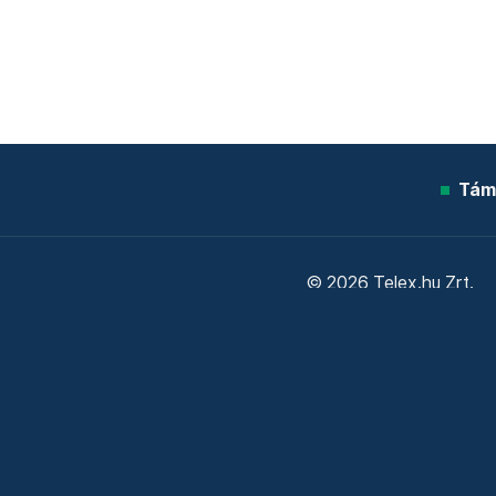
Tám
© 2026 Telex.hu Zrt.
Sütitájékoztató