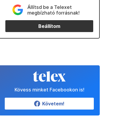
Állítsd be a Telexet
megbízható forrásnak!
Beállítom
Kövess minket Facebookon is!
Követem!