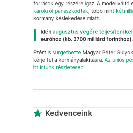
források egy részére igaz. A modellvált
károkról panaszkodtak
, több mint
kétmill
kormány késlekedése miatt.
Idén
augusztus végére teljesíteni ke
euróhoz (kb. 3700 milliárd forinthoz).
Ezért is
sürgethette
Magyar Péter Sulyok 
kérje fel a kormányalakításra.
Az uniós pén
itt írtunk részletesen.
Kedvenceink