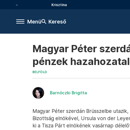
Krisztina
Menü
Kereső
Magyar Péter szerdá
pénzek hazahozatal
BELFÖLD
Barnóczki Brigitta
Magyar Péter szerdán Brüsszelbe utazik, é
Bizottság elnökével, Ursula von der Leyen
ki a Tisza Párt elnökének vasárnap délelő