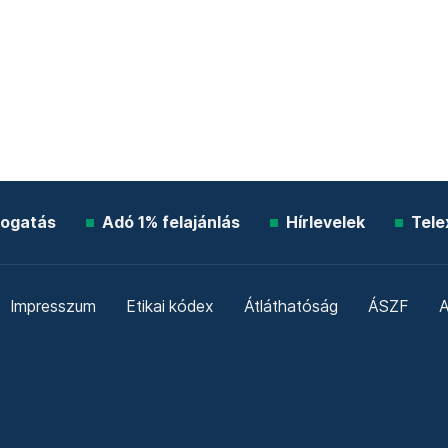
ogatás
Adó 1% felajánlás
Hírlevelek
Tele
Impresszum
Etikai kódex
Átláthatóság
ÁSZF
A
Süti beállítások
Szabályzatok
Kommentelési szabály