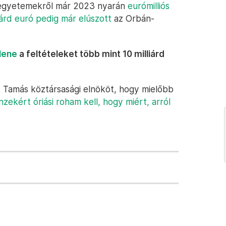
ó egyetemekről már 2023 nyarán
eurómilliós
iárd euró pedig már elúszott
az Orbán-
llene
a feltételeket több mint 10 milliárd
Tamás köztársasági elnököt, hogy mielőbb
zekért óriási roham kell, hogy miért, arról