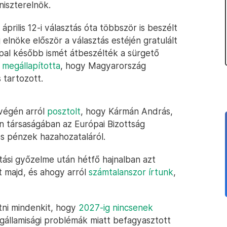
niszterelnök.
rilis 12-i választás óta többször is beszélt
elnöke először a választás estéjén gratulált
pal később ismét átbeszélték a sürgető
r
megállapította
, hogy Magyarország
 tartozott.
tvégén arról
posztolt
, hogy Kármán András,
n társaságában az Európai Bizottság
ós pénzek hazahozataláról.
ási győzelme után hétfő hajnalban azt
t majd, és ahogy arról
számtalanszor írtunk
,
tni mindenkit, hogy
2027-ig nincsenek
jogállamisági problémák miatt befagyasztott