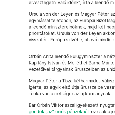
elvesztegetni való időnk”, írta a leendő mi
Ursula von der Leyen és Magyar Péter az áp
egymással telefonon, az Európai Bizottság 
a leendő miniszterelnöknek, majd két nap
prioritásokat. Ursula von der Leyen akko
visszatért Európa szívébe, ahová mindig is
Orbán Anita leendő külügyminiszter a hé
Kapitány István és Melléthei-Barna Márto
vezetőivel tárgyalnak Brüsszelben az uni
Magyar Péter a Tisza kétharmados választ
ígérte, az egyik első útja Brüsszelbe veze
jó oka van a sietségre az új kormánynak.
Bár Orbán Viktor azzal igyekezett nyugta
gondok „az” uniós pénzeknél
, ez csak a 