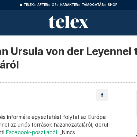
TELEX
AFTER
G7
KARAKTER
TÁMOGATÁS
SHOP
n Ursula von der Leyennel t
áról
s informális egyeztetést folytat az Európai
nel az uniós források hazahozataláról, derül
tti
Facebook-posztjából
. „Nincs