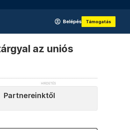
Belépés
Támogatás
árgyal az uniós
Partnereinktől