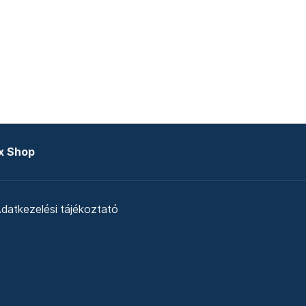
x Shop
datkezelési tájékoztató
zat
Telex Sales