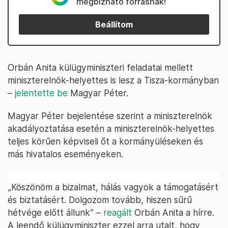
megbízható forrásnak!
Beállítom
Orbán Anita külügyminiszteri feladatai mellett
miniszterelnök-helyettes is lesz a Tisza-kormányban
–
jelentette be
Magyar Péter.
Magyar Péter bejelentése szerint a miniszterelnök
akadályoztatása esetén a miniszterelnök-helyettes
teljes körűen képviseli őt a kormányüléseken és
más hivatalos eseményeken.
„Köszönöm a bizalmat, hálás vagyok a támogatásért
és biztatásért. Dolgozom tovább, hiszen sűrű
hétvége előtt állunk” –
reagált
Orbán Anita a hírre.
A leendő külügyminiszter ezzel arra utalt, hogy