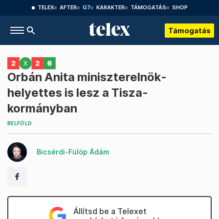
TELEX
AFTER
G7
KARAKTER
TÁMOGATÁS
SHOP
Támogatás
Orbán Anita miniszterelnök-
helyettes is lesz a Tisza-
kormányban
BELFÖLD
Bicsérdi-Fülöp Ádám
Állítsd be a Telexet