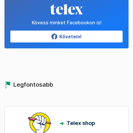
Kövess minket Facebookon is!
Követem!
Legfontosabb
Telex shop