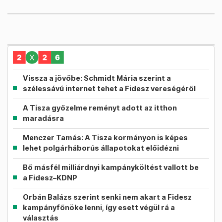
Vissza a jövőbe: Schmidt Mária szerint a
szélessávú internet tehet a Fidesz vereségéről
A Tisza győzelme reményt adott az itthon
maradásra
Menczer Tamás: A Tisza kormányon is képes
lehet polgárháborús állapotokat előidézni
Bő másfél milliárdnyi kampányköltést vallott be
a Fidesz–KDNP
Orbán Balázs szerint senki nem akart a Fidesz
kampányfőnöke lenni, így esett végül rá a
választás