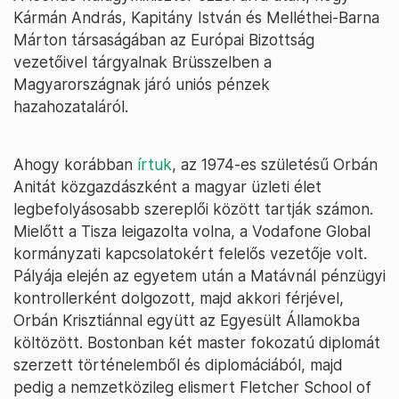
Kármán András, Kapitány István és Melléthei-Barna
Márton társaságában az Európai Bizottság
vezetőivel tárgyalnak Brüsszelben a
Magyarországnak járó uniós pénzek
hazahozataláról.
Ahogy korábban
írtuk
, az 1974-es születésű Orbán
Anitát közgazdászként a magyar üzleti élet
legbefolyásosabb szereplői között tartják számon.
Mielőtt a Tisza leigazolta volna, a Vodafone Global
kormányzati kapcsolatokért felelős vezetője volt.
Pályája elején az egyetem után a Matávnál pénzügyi
kontrollerként dolgozott, majd akkori férjével,
Orbán Krisztiánnal együtt az Egyesült Államokba
költözött. Bostonban két master fokozatú diplomát
szerzett történelemből és diplomáciából, majd
pedig a nemzetközileg elismert Fletcher School of