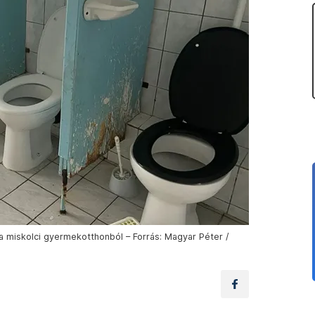
 a miskolci gyermekotthonból – Forrás: Magyar Péter /