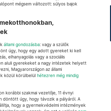
dulópont mégsem változott: súlyos bajok
rmekotthonokban,
nek
ek
állami gondozásba
: vagy a szülők
nt úgy, hogy egy adott gyereket ki kell
ás, elhanyagolás vagy a szociális
n aluli gyerekeket a nagy intézetek helyett
yezni, Magyarországon az állami
k közül körülbelül
hétezren még mindig
n korábbi szakmai vezetője, 11 évnyi
 döntött úgy, hogy távozik a pályáról. A
llítja, hogy a gyermekvédelmi intézmények