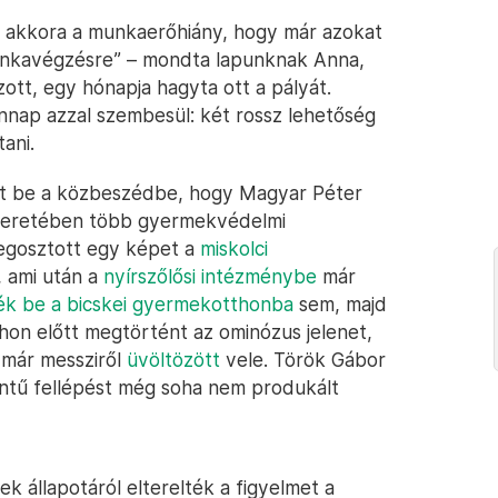
 akkora a munkaerőhiány, hogy már azokat
 munkavégzésre” – mondta lapunknak Anna,
ott, egy hónapja hagyta ott a pályát.
nap azzal szembesül: két rossz lehetőség
ani.
lt be a közbeszédbe, hogy Magyar Péter
k keretében több gyermekvédelmi
Megosztott egy képet a
miskolci
, ami után a
nyírszőlősi intézménybe
már
k be a bicskei gyermekotthonba
sem, majd
hon előtt megtörtént az ominózus jelenet,
 már messziről
üvöltözött
vele. Török Gábor
zintű fellépést még soha nem produkált
 állapotáról elterelték a figyelmet a