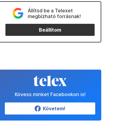
Állítsd be a Telexet
megbízható forrásnak!
Beállítom
Kövess minket Facebookon is!
Követem!