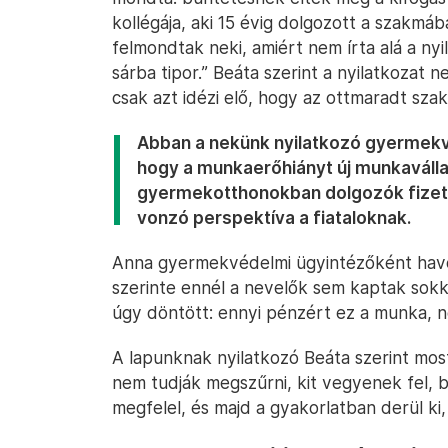
kollégája, aki 15 évig dolgozott a szakmá
felmondtak neki, amiért nem írta alá a ny
sárba tipor.” Beáta szerint a nyilatkozat 
csak azt idézi elő, hogy az ottmaradt sz
Abban a nekünk nyilatkozó gyermek
hogy a munkaerőhiányt új munkavállal
gyermekotthonokban dolgozók fizeté
vonzó perspektíva a fiataloknak.
Anna gyermekvédelmi ügyintézőként havon
szerinte ennél a nevelők sem kaptak sokka
úgy döntött: ennyi pénzért ez a munka, n
A lapunknak nyilatkozó Beáta szerint mo
nem tudják megszűrni, kit vegyenek fel, b
megfelel, és majd a gyakorlatban derül ki, 