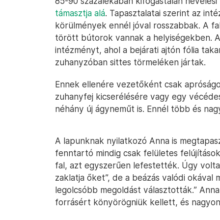
85-90 százalékában kifogástalan nevelés
támasztja alá
. Tapasztalatai szerint az in
körülmények ennél jóval rosszabbak. A f
törött bútorok vannak a helyiségekben. A
intézményt, ahol a bejárati ajtón fólia tak
zuhanyzóban sittes törmeléken jártak.
Ennek ellenére vezetőként csak apróságo
zuhanyfej kicserélésére vagy egy vécéde
néhány új ágyneműt is. Ennél több és nag
A lapunknak nyilatkozó Anna is megtapaszt
fenntartó mindig csak felületes felújításo
fal, azt egyszerűen lefestették. Úgy volt
zaklatja őket”, de a beázás valódi okával
legolcsóbb megoldást választották.” Anna
forrásért könyörögniük kellett, és nagyon 