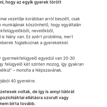
ni, hogy az egyik gyerek törött
mai vezetője korábban arról beszélt, csak
tó munkájának köszönhető, hogy egyáltalán
felügyelőkből, nevelőkből,
 is hiány van. Ez azért probléma, mert
mberek foglalkoznak a gyerekekkel.
gy gyermekfelügyelő egyedül van 20-30
egy felügyelő két szinten mozog, így gyakran
nélkül” – mondta a Népszavának.
yjából 40 gyerekre.
esek voltak, de így is annyi túlórát
 pszichiátriai ellátásra szorult vagy
nem bírta tovább.