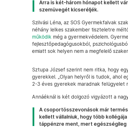
Arra is két-három hónapot kellett vár
szemüvegét kicseréljék.
Szilvási Léna, az SOS Gyermekfalvak szak
néhány lelkes szakember tiszteletre mél
működik
még a gyermekvédelem. Gyermek
fejlesztőpedagógusokból, pszichológusból
emiatt sok helyen nem a megfelelő szake
Sztupa József szerint nem ritka, hogy e
gyerekkel. „Olyan helyről is tudok, ahol 
2-3 éves gyerekek maradnak felügyelet 
Annáéknál is két dolgozó vigyázott a nag
A csoportösszevonások már természet
kellett vállalniuk, hogy több kollégája
táppénzre ment, mert egészségileg 