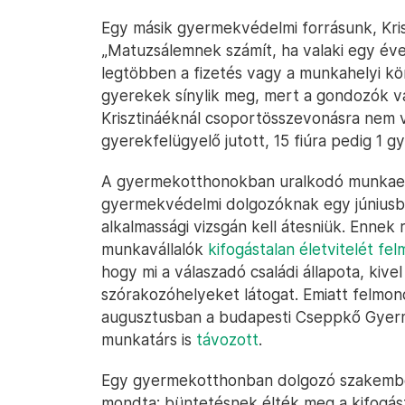
Egy másik gyermekvédelmi forrásunk, Krisz
„Matuzsálemnek számít, ha valaki egy év
legtöbben a fizetés vagy a munkahelyi kör
gyerekek sínylik meg, mert a gondozók v
Krisztináéknál csoportösszevonásra nem vo
gyerekfelügyelő jutott, 15 fiúra pedig 1 g
A gyermekotthonokban uralkodó munkaer
gyermekvédelmi dolgozóknak egy júniusba
alkalmassági vizsgán kell átesniük. Ennek 
munkavállalók
kifogástalan életvitelét f
hogy mi a válaszadó családi állapota, kive
szórakozóhelyeket látogat. Emiatt felmond
augusztusban a budapesti Cseppkő Gyer
munkatárs is
távozott
.
Egy gyermekotthonban dolgozó szakembe
mondta: büntetésnek élték meg a kifogásta