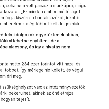
ban, soha nem volt panasz a munkájára, mégis
ilatkozatot. „Ez minden emberi méltóságot
nem fogja kiszűrni a bántalmazókat, inkább
akembereknek még többet kell dolgozniuk.
védelmi dolgozók egyetértenek abban,
ókkal lehetne enyhíteni, de a
se alacsony, és így a hivatás nem
ta nettó 234 ezer forintot vitt haza, és
l többet. Így mérlegelnie kellett, és végül
em éri meg.
st szükséghelyzet van: az intézményvezetők
árki bekerülhet, akinek az önéletrajza
hogyan teljesít.