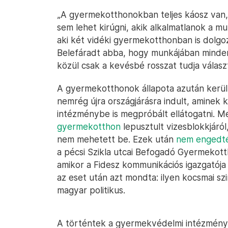
„A gyermekotthonokban teljes káosz van,
sem lehet kirúgni, akik alkalmatlanok a
aki két vidéki gyermekotthonban is dolgoz
Belefáradt abba, hogy munkájában minden
közül csak a kevésbé rosszat tudja választ
A gyermekotthonok állapota azután kerü
nemrég újra országjárásra indult, amine
intézménybe is megpróbált ellátogatni. 
gyermekotthon
lepusztult vizesblokkjáról
nem mehetett be. Ezek után
nem engedté
a pécsi Szikla utcai Befogadó Gyermekott
amikor a Fidesz kommunikációs igazgatója
az eset után azt mondta: ilyen kocsmai s
magyar politikus.
A történtek a gyermekvédelmi intézmények