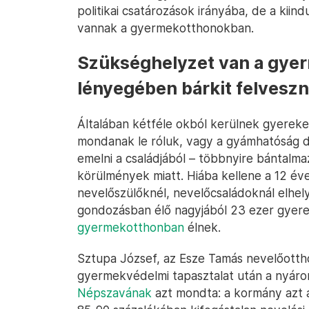
politikai csatározások irányába, de a kiin
vannak a gyermekotthonokban.
Szükséghelyzet van a gye
lényegében bárkit felvesz
Általában kétféle okból kerülnek gyerek
mondanak le róluk, vagy a gyámhatóság dö
emelni a családjából – többnyire bántalmaz
körülmények miatt. Hiába kellene a 12 éve
nevelőszülőknél, nevelőcsaládoknál elhel
gondozásban élő nagyjából 23 ezer gyere
gyermekotthonban
élnek.
Sztupa József, az Esze Tamás nevelőottho
gyermekvédelmi tapasztalat után a nyáron
Népszavának
azt mondta: a kormány azt á