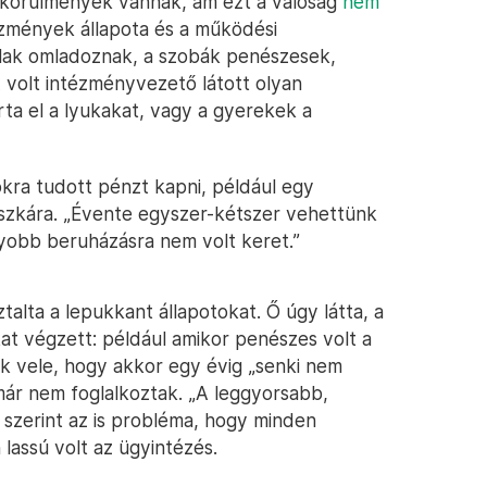
i körülmények vannak, ám ezt a valóság
nem
tézmények állapota és a működési
alak omladoznak, a szobák penészesek,
 volt intézményvezető látott olyan
arta el a lyukakat, vagy a gyerekek a
kra tudott pénzt kapni, például egy
szkára. „Évente egyszer-kétszer vehettünk
yobb beruházásra nem volt keret.”
alta a lepukkant állapotokat. Ő úgy látta, a
kat végzett: például amikor penészes volt a
ak vele, hogy akkor egy évig „senki nem
 már nem foglalkoztak. „A leggyorsabb,
 szerint az is probléma, hogy minden
lassú volt az ügyintézés.