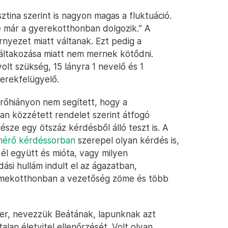
tina szerint is nagyon magas a fluktuáció.
e már a gyerekotthonban dolgozik.” A
nyezet miatt váltanak. Ezt pedig a
áltakozása miatt nem mernek kötődni.
lt szükség, 15 lányra 1 nevelő és 1
yerekfelügyelő.
őhiányon nem segített, hogy a
n közzétett rendelet szerint átfogó
része egy ötszáz kérdésből álló teszt is. A
elmérő kérdéssorban
szerepel olyan kérdés is,
l él együtt és mióta, vagy milyen
ási hullám indult el az ágazatban,
mekotthonban a vezetőség zöme és több
r, nevezzük Beátának, lapunknak azt
lan életvitel ellenőrzését. Volt olyan