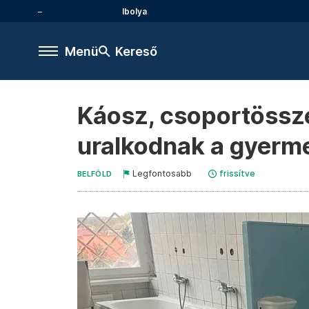
Ibolya
Menü
Kereső
Káosz, csoportössze
uralkodnak a gyer
Legfontosabb
frissítve
BELFÖLD