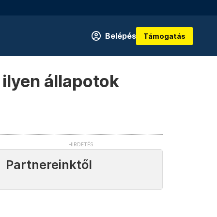
Belépés
Támogatás
ilyen állapotok
Partnereinktől