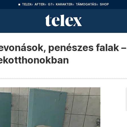
TELEX
AFTER
G7
KARAKTER
TÁMOGATÁS
SHOP
vonások, penészes falak – 
mekotthonokban