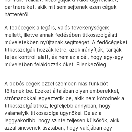
partnereiket, akik mit sem sejtenek ezen cégek
hátteréről.
A fedőcégek a legális, valós tevékenységeik
mellett, illetve annak fedésében titkosszolgálati
műveletekben nyújtanak segítséget. A fedőcégeket
titkosszolgák hozzák létre, azok irányítják, tartják
teljes kontroll alatt, és nem az a cél, hogy egy-egy
műveletben feláldozzák őket. Ellenkezőleg.
A dobós cégek ezzel szemben más funkciót
töltenek be. Ezeket általában olyan emberekkel,
strómanokkal jegyeztetik be, akik nem kötődnek a
titkosszolgálathoz, legfeljebb annyiban, hogy
valamelyik titkosszolga ügynökei. De az a
leggyakoribb, hogy szinte teljesen külsősök, akik
azzal sincsenek tisztában, hogy valójában egy