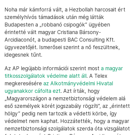
Noha már kámforrá vált, a Hezbollah harcosait ért
személyhívós támadások után még látták
Budapesten a „robbanó csipogók” ügyében
érintetté vált magyar Cristiana Bársony-
Arcidiaconót, a budapesti BAC Consulting Kft.
ügyvezetőjét. Ismerősei szerint a nő feszültnek,
idegesnek tűnt.
Az AP legújabb információi szerint most
a magyar
titkosszolgálatok védelme alatt áll
. A Telex
megkeresésére
az Alkotmányvédelmi Hivatal
ugyanakkor cáfolta ezt
. Azt írták, hogy
„Magyarországon a nemzetbiztonsági védelem alá
eső személyek körét jogszabály rögzíti”, az „érintett
hölgy” pedig nem tartozik a védetti körbe, így
védelmet nem kaphat. Hozzátették, hogy a magyar
nemzetbiztonsági szolgálatok szerda óta vizsgálatot