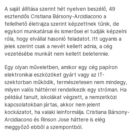
A saját állítása szerint hét nyelven beszélő, 49
esztendős Cristiana Bársony-Arcidiacono a
fellelhető életrajza szerint képzettnek tűnik, de
egykori munkatársai és ismerősei el tudják képzelni
róla, hogy elvállal hasonló feladatot. Itt ugyanis a
jelek szerint csak a nevét kellett adnia, a cég
vezetésébe munkát nem kellett beletennie.
Egy olyan műveletben, amikor egy cég papíron
elektronikai eszközöket gyárt vagy az IT-
szektorban működik, természetesen nem mindegy,
milyen valós háttérrel rendelkezik egy stróman. Ha
például tanult, iskolákat végzett, a nemzetközi
kapcsolatokban jártas, akkor nem jelent
kockázatot, ha valaki leinformálja. Cristiana Bársony-
Arcidiacono és Rinson Jose háttere is elég
meggyőző ebből a szempontból.