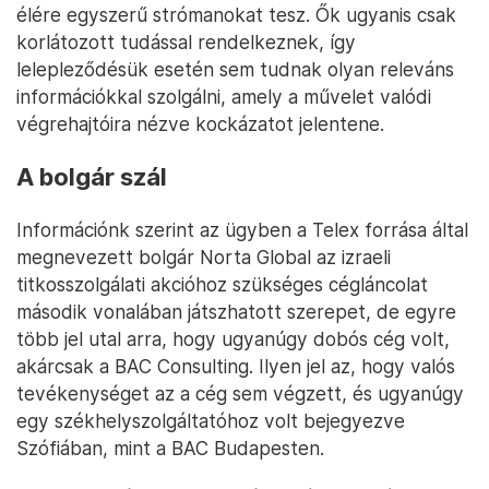
élére egyszerű strómanokat tesz. Ők ugyanis csak
korlátozott tudással rendelkeznek, így
lelepleződésük esetén sem tudnak olyan releváns
információkkal szolgálni, amely a művelet valódi
végrehajtóira nézve kockázatot jelentene.
A bolgár szál
Információnk szerint az ügyben a Telex forrása által
megnevezett bolgár Norta Global az izraeli
titkosszolgálati akcióhoz szükséges cégláncolat
második vonalában játszhatott szerepet, de egyre
több jel utal arra, hogy ugyanúgy dobós cég volt,
akárcsak a BAC Consulting. Ilyen jel az, hogy valós
tevékenységet az a cég sem végzett, és ugyanúgy
egy székhelyszolgáltatóhoz volt bejegyezve
Szófiában, mint a BAC Budapesten.