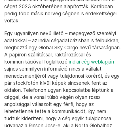
céget 2023 októberében alapították. Korábban
pedig több másik norvég cégben is érdekeltségei
voltak.
Egy ugyanilyen nevű illető – megegyező személyi
adatokkal – az indiai cégadatbázisban is felbukkan,
méghozzá egy Global Sky Cargo nevű társaságban.
A papíron szállítással, raktározással és
kommunikációval foglalkozó
indiai cég weblapján
sajnos semmilyen információ nincs a vállalat
menedzsmentjéről vagy tulajdonosi köréről, és egy
pár stockfotón kívül képek sincsenek fent az
oldalon. Telefonon ugyan kapcsolatba léptünk a
céggel, de a vonal túlsó végén olyan rossz
angolsággal válaszolt egy férfi, hogy az
lehetetlenné tette a kommunikációt, így nem
tudtuk kideríteni, hogy a cég egyik tulajdonosa
ugyanaz a Rinson Jose-e, aki a Norta Globalhoz