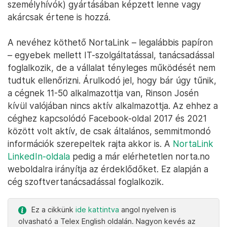
személyhívók) gyártásában képzett lenne vagy
akárcsak értene is hozzá.
A nevéhez köthető NortaLink – legalábbis papíron
– egyebek mellett IT-szolgáltatással, tanácsadással
foglalkozik, de a vállalat tényleges működését nem
tudtuk ellenőrizni. Árulkodó jel, hogy bár úgy tűnik,
a cégnek 11-50 alkalmazottja van, Rinson Josén
kívül valójában nincs aktív alkalmazottja. Az ehhez a
céghez kapcsolódó Facebook-oldal 2017 és 2021
között volt aktív, de csak általános, semmitmondó
információk szerepeltek rajta akkor is. A
NortaLink
LinkedIn-oldala
pedig a már elérhetetlen norta.no
weboldalra irányítja az érdeklődőket. Ez alapján a
cég szoftvertanácsadással foglalkozik.
Ez a cikkünk
ide kattintva
angol nyelven is
olvasható a Telex English oldalán. Nagyon kevés az