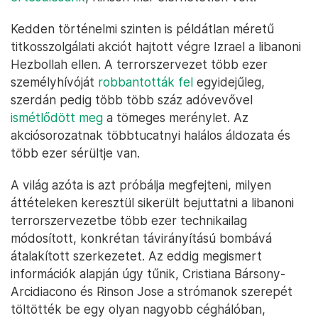
Kedden történelmi szinten is példátlan méretű
titkosszolgálati akciót hajtott végre Izrael a libanoni
Hezbollah ellen. A terrorszervezet több ezer
személyhívóját
robbantották fel
egyidejűleg,
szerdán pedig több több száz adóvevővel
ismétlődött meg
a tömeges merénylet. Az
akciósorozatnak többtucatnyi halálos áldozata és
több ezer sérültje van.
A világ azóta is azt próbálja megfejteni, milyen
áttételeken keresztül sikerült bejuttatni a libanoni
terrorszervezetbe több ezer technikailag
módosított, konkrétan távirányítású bombává
átalakított szerkezetet. Az eddig megismert
információk alapján úgy tűnik, Cristiana Bársony-
Arcidiacono és Rinson Jose a strómanok szerepét
töltötték be egy olyan nagyobb céghálóban,