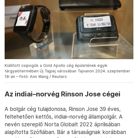
Kiállított csipogók a Gold Apollo cég épületének egyik
tárgyalótermében Új Tajpej városában Tajvanon 2024. szeptember
18-án – Fotó: Ann Wang / Reuters
Az indiai–norvég Rinson Jose cégei
A bolgár cég tulajdonosa, Rinson Jose 39 éves,
feltehetően kettős, indiai–norvég állampolgár. A
nevén szereplő Norta Globalt 2022 áprilisában
alapította Szófiában. Bár a társaságnak korábban