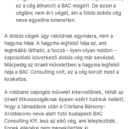
ez a cég állhatott a BAC mögött. De ezzel a
céglánc nem ért véget, ám a többi dobós cég
neve egyelőre ismeretlen.
A dobós cégek úgy rakódnak egymásra, mint a
hagyma héjai. A hagyma legfelső héja az, ami
leginkább látható, a hozzá – ilyen-olyan módon –
kapcsolódó következő dobós cég már kevésbé.
Márpedig az izraeli műveletben a hagyma legfelső
héja a BAC Consulting volt, ez a cég került most a
kirakatba.
A robbanó csipogós művelet kitervelőinek, tehát az
izraeli titkosszolgáknak éppen ezért tudniuk kellett,
hogy a támadások után a Cristiana Bársony-
Arcidiacono neve alatt futó budapesti BAC
Consulting Kft. lesz az első cég, ami lelepleződik.
Ennek ellenére nem menekítették ki