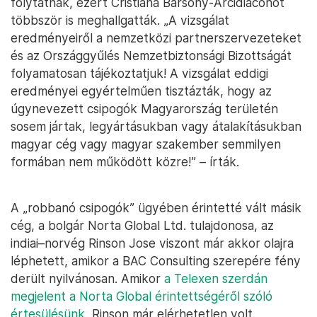
folytatnak, ezért Cristiana Bársony-Arcidiaconót
többször is meghallgatták. „A vizsgálat
eredményeiről a nemzetközi partnerszervezeteket
és az Országgyűlés Nemzetbiztonsági Bizottságát
folyamatosan tájékoztatjuk! A vizsgálat eddigi
eredményei egyértelműen tisztázták, hogy az
úgynevezett csipogók Magyarország területén
sosem jártak, legyártásukban vagy átalakításukban
magyar cég vagy magyar szakember semmilyen
formában nem működött közre!” – írták.
A „robbanó csipogók” ügyében érintetté vált másik
cég, a bolgár Norta Global Ltd. tulajdonosa, az
indiai–norvég Rinson Jose viszont már akkor olajra
léphetett, amikor a BAC Consulting szerepére fény
derült nyilvánosan. Amikor
a Telexen szerdán
megjelent a Norta Global érintettségéről szóló
értesülésünk
, Rinson már elérhetetlen volt.