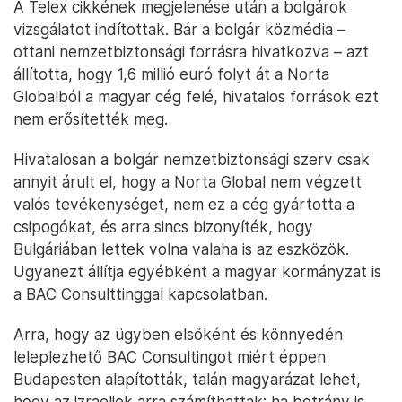
A Telex cikkének megjelenése után a bolgárok
vizsgálatot indítottak. Bár a bolgár közmédia –
ottani nemzetbiztonsági forrásra hivatkozva – azt
állította, hogy 1,6 millió euró folyt át a Norta
Globalból a magyar cég felé, hivatalos források ezt
nem erősítették meg.
Hivatalosan a bolgár nemzetbiztonsági szerv csak
annyit árult el, hogy a Norta Global nem végzett
valós tevékenységet, nem ez a cég gyártotta a
csipogókat, és arra sincs bizonyíték, hogy
Bulgáriában lettek volna valaha is az eszközök.
Ugyanezt állítja egyébként a magyar kormányzat is
a BAC Consulttinggal kapcsolatban.
Arra, hogy az ügyben elsőként és könnyedén
leleplezhető BAC Consultingot miért éppen
Budapesten alapították, talán magyarázat lehet,
hogy az izraeliek arra számíthattak: ha botrány is