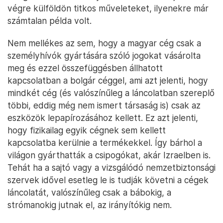
végre külföldön titkos műveleteket, ilyenekre már
számtalan példa volt.
Nem mellékes az sem, hogy a magyar cég csak a
személyhívók gyártására szóló jogokat vásárolta
meg és ezzel összefüggésben állhatott
kapcsolatban a bolgár céggel, ami azt jelenti, hogy
mindkét cég (és valószínűleg a láncolatban szereplő
többi, eddig még nem ismert társaság is) csak az
eszközök lepapírozásához kellett. Ez azt jelenti,
hogy fizikailag egyik cégnek sem kellett
kapcsolatba kerülnie a termékekkel. Így bárhol a
világon gyárthatták a csipogókat, akár Izraelben is.
Tehát ha a sajtó vagy a vizsgálódó nemzetbiztonsági
szervek idővel esetleg le is tudják követni a cégek
láncolatát, valószínűleg csak a bábokig, a
strómanokig jutnak el, az irányítókig nem.