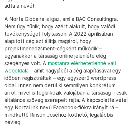
adta a nevét.
A Norta Globalra is igaz, ami a BAC Consultingra.
Nem úgy tűnik, hogy azért alakult, hogy valódi
tevékenységet folytasson. A 2022 áprilisában
alapított cég azt állítja magáról, hogy
projektmenedzsment-cégként működik –
ugyanakkor a társaság online jelenléte elég
szegényes volt. A
mostanra elérhetetlenné vált
weboldala
– amit nagyjából a cég alapításával egy
időben regisztráltak – egy egyszerű wordpress
oldal. Innen nem derül ki semmilyen konkrétum
arról, mivel is foglalkozik valójában a társaság – csak
általános szöveg szerepelt rajta. A kapcsolatfelvétel
egy NortaLink nevű Facebook-fiókra irányít rá –
mindkettő Rinson Joséhoz köthető, legalábbis
névleg.