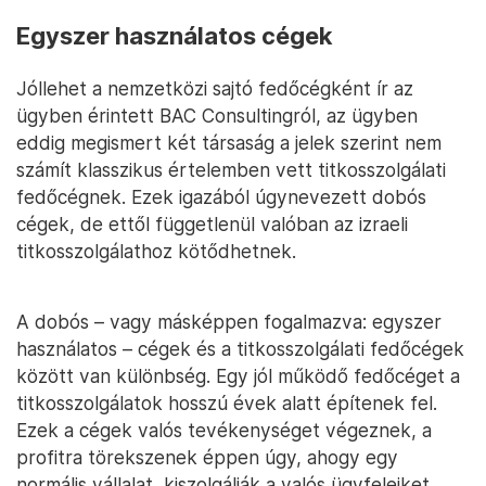
Egyszer használatos cégek
Jóllehet a nemzetközi sajtó fedőcégként ír az
ügyben érintett BAC Consultingról, az ügyben
eddig megismert két társaság a jelek szerint nem
számít klasszikus értelemben vett titkosszolgálati
fedőcégnek. Ezek igazából úgynevezett dobós
cégek, de ettől függetlenül valóban az izraeli
titkosszolgálathoz kötődhetnek.
A dobós – vagy másképpen fogalmazva: egyszer
használatos – cégek és a titkosszolgálati fedőcégek
között van különbség. Egy jól működő fedőcéget a
titkosszolgálatok hosszú évek alatt építenek fel.
Ezek a cégek valós tevékenységet végeznek, a
profitra törekszenek éppen úgy, ahogy egy
normális vállalat, kiszolgálják a valós ügyfeleiket,