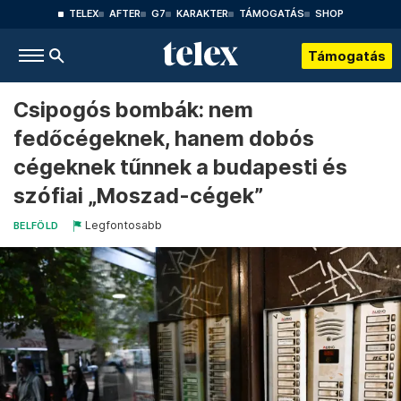
TELEX
AFTER
G7
KARAKTER
TÁMOGATÁS
SHOP
Támogatás
Csipogós bombák: nem
fedőcégeknek, hanem dobós
cégeknek tűnnek a budapesti és
szófiai „Moszad-cégek”
Legfontosabb
BELFÖLD