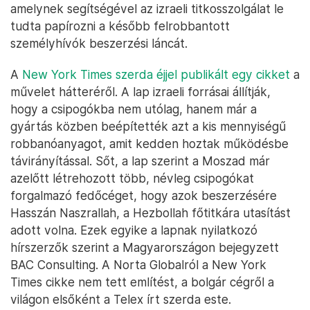
amelynek segítségével az izraeli titkosszolgálat le
tudta papírozni a később felrobbantott
személyhívók beszerzési láncát.
A
New York Times szerda éjjel publikált egy cikket
a
művelet hátteréről. A lap izraeli forrásai állítják,
hogy a csipogókba nem utólag, hanem már a
gyártás közben beépítették azt a kis mennyiségű
robbanóanyagot, amit kedden hoztak működésbe
távirányítással. Sőt, a lap szerint a Moszad már
azelőtt létrehozott több, névleg csipogókat
forgalmazó fedőcéget, hogy azok beszerzésére
Hasszán Naszrallah, a Hezbollah főtitkára utasítást
adott volna. Ezek egyike a lapnak nyilatkozó
hírszerzők szerint a Magyarországon bejegyzett
BAC Consulting. A Norta Globalról a New York
Times cikke nem tett említést, a bolgár cégről a
világon elsőként a Telex írt szerda este.