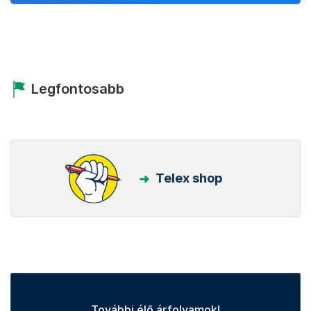
Legfontosabb
Telex shop
További élő árfolyamok!