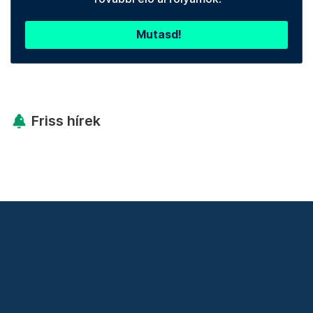
Mutasd!
Friss hírek
Támogatás
Adó 1% felajánlás
Hírlevelek
Telex Shop