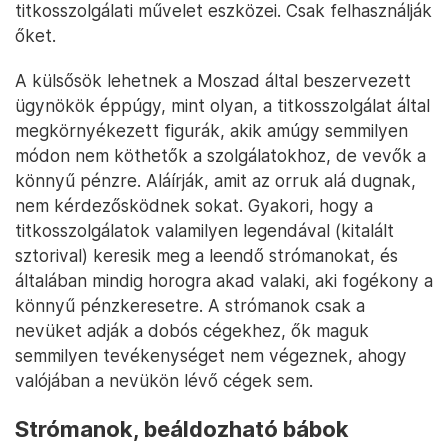
titkosszolgálati művelet eszközei. Csak felhasználják
őket.
A külsősök lehetnek a Moszad által beszervezett
ügynökök éppúgy, mint olyan, a titkosszolgálat által
megkörnyékezett figurák, akik amúgy semmilyen
módon nem köthetők a szolgálatokhoz, de vevők a
könnyű pénzre. Aláírják, amit az orruk alá dugnak,
nem kérdezősködnek sokat. Gyakori, hogy a
titkosszolgálatok valamilyen legendával (kitalált
sztorival) keresik meg a leendő strómanokat, és
általában mindig horogra akad valaki, aki fogékony a
könnyű pénzkeresetre. A strómanok csak a
nevüket adják a dobós cégekhez, ők maguk
semmilyen tevékenységet nem végeznek, ahogy
valójában a nevükön lévő cégek sem.
Strómanok,
beáldozható bábok