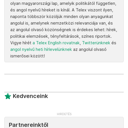
olyan magyarországi lap, amelyik politikától független,
és angol nyelvű híreket is kínál. A Telex viszont ilyen,
naponta többször közöljük minden olyan anyagunkat
angolul is, amelynek nemzetközi relevanciája van, és
az angolul olvasó közönségnek is érdekes lehet: hírek,
politikai elemzések, tényfeltárások, színes riportok.
Vigye hírét
a Telex English rovatnak
,
Twitterünknek
és
angol nyelvű heti hírlevelünknek
az angolul olvasó
ismerősei között!
Kedvenceink
Partnereinktől