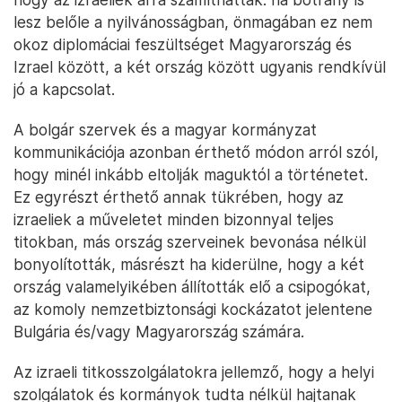
lesz belőle a nyilvánosságban, önmagában ez nem
okoz diplomáciai feszültséget Magyarország és
Izrael között, a két ország között ugyanis rendkívül
jó a kapcsolat.
A bolgár szervek és a magyar kormányzat
kommunikációja azonban érthető módon arról szól,
hogy minél inkább eltolják maguktól a történetet.
Ez egyrészt érthető annak tükrében, hogy az
izraeliek a műveletet minden bizonnyal teljes
titokban, más ország szerveinek bevonása nélkül
bonyolították, másrészt ha kiderülne, hogy a két
ország valamelyikében állították elő a csipogókat,
az komoly nemzetbiztonsági kockázatot jelentene
Bulgária és/vagy Magyarország számára.
Az izraeli titkosszolgálatokra jellemző, hogy a helyi
szolgálatok és kormányok tudta nélkül hajtanak