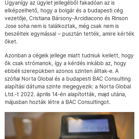
Ugyanígy az ügylet jellegéből fakadóan az is
elképzelhető, hogy a bolgár és a budapesti cég
vezetője, Cristiana Bársony-Arcidiacono és Rinson
Jose soha nem is találkoztak, még csak nem is
beszéltek egymással – pusztán tették, amire kérték
őket.
Azonban a cégeik jellege miatt tudniuk kellett, hogy
ők csak strómanok, így a kérdés inkább az, hogy
ebbéli szerepükben azonos szinten álltak-e. A
szófiai Norta Global és a budapesti BAC Consulting
alapítási dátuma szinte megegyezik: a Norta Global
Ltd.-t 2022. április 14-én alapították, majd utána,
májusban hozták létre a BAC Consultingot.