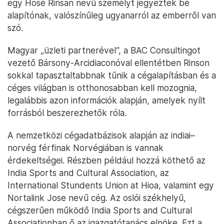
egy Hose Rinsan nevű személyt jegyeztek be
alapítónak, valószínűleg ugyanarról az emberről van
szó.
Magyar „üzleti partnerével”, a BAC Consultingot
vezető Bársony-Arcidiaconóval ellentétben Rinson
sokkal tapasztaltabbnak tűnik a cégalapításban és a
céges világban is otthonosabban kell mozognia,
legalábbis azon információk alapján, amelyek nyílt
forrásból beszerezhetők róla.
A nemzetközi cégadatbázisok alapján az indiai–
norvég férfinak Norvégiában is vannak
érdekeltségei. Részben például hozzá köthető az
India Sports and Cultural Association, az
International Stundents Union at Hioa, valamint egy
Nortalink Jose nevű cég. Az oslói székhelyű,
cégszerűen működő India Sports and Cultural
Associationban ő az igazgatótanács elnöke. Ezt a