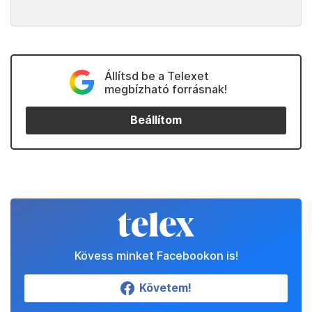
Állítsd be a Telexet
megbízható forrásnak!
Beállítom
Kövess minket Facebookon is!
Követem!