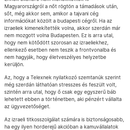
Magyarországról a nőt rögtön a támadások után,
sőt, még akkor sem, amikor a tajvani cég
információkat közölt a budapesti cégről. Ha az
izraeliek kimenekítették volna, akkor szerdán már
nem mozgott volna Budapesten. Ez is arra utal,
hogy nem kötődött szorosan az izraeliekhez,
ellenkező esetben nem teszik a frontvonalba és
nem hagyják, hogy életveszélyes helyzetbe
kerüljön.
Az, hogy a Telexnek nyilatkozó szemtanúk szerint
még szerdán láthatóan stresszes és feszült volt,
szintén arra utal, hogy ő csak egy egyszerű báb
lehetett ebben a történetben, aki pénzért vállalta
az ügyvezetőséget.
Az izraeli titkosszolgálat számára is biztonságosabb,
ha egy ilyen horderejű akcióban a kamuvállalatok