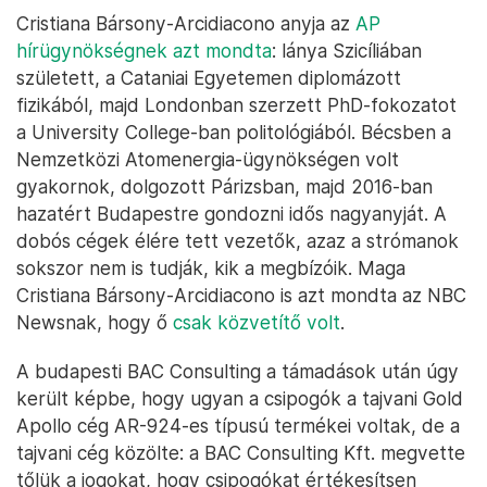
Cristiana Bársony-Arcidiacono anyja az
AP
hírügynökségnek azt mondta
: lánya Szicíliában
született, a Cataniai Egyetemen diplomázott
fizikából, majd Londonban szerzett PhD-fokozatot
a University College-ban politológiából. Bécsben a
Nemzetközi Atomenergia-ügynökségen volt
gyakornok, dolgozott Párizsban, majd 2016-ban
hazatért Budapestre gondozni idős nagyanyját. A
dobós cégek élére tett vezetők, azaz a strómanok
sokszor nem is tudják, kik a megbízóik. Maga
Cristiana Bársony-Arcidiacono is azt mondta az NBC
Newsnak, hogy ő
csak közvetítő volt
.
A budapesti BAC Consulting a támadások után úgy
került képbe, hogy ugyan a csipogók a tajvani Gold
Apollo cég AR-924-es típusú termékei voltak, de a
tajvani cég közölte: a BAC Consulting Kft. megvette
tőlük a jogokat, hogy csipogókat értékesítsen