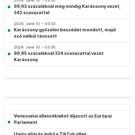
2024. June 10. – 03:50
99,93 százaléknál még mindig Karácsony vezet,
342 szavazattal
2024. June 10. – 03:33
Karácsony győzelmi beszédet mondott, majd
szó nélkül távozott
2024. June 10. – 03:30
99,85 százaléknál 324 szavazattal vezet
Karácsony
Venezuelai ellenzékieket díjazott az Európai
Parlament
Uniós eljárás indul a TikTok ellen