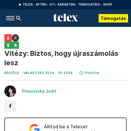
TELEX
AFTER
G7
KARAKTER
TÁMOGATÁS
SHOP
Támogatás
Vitézy: Biztos, hogy újraszámolás
lesz
frissítve
BELFÖLD
VÁLASZTÁS 2024
EP 2024
Presinszky Judit
Állítsd be a Telexet