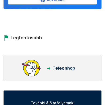
Legfontosabb
Telex shop
További élő árfolyamok!