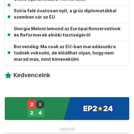
Szíria felé óvatosan nyit, a grúz diplomatákkal
szemben zár az EU
Giorgia Meloni lemond az Európai Konzervatívok
és Reformerek elnöki tisztségéről
Borvendég: Ma csak az EU-ban maradásunkra
tudnék voksolni, de előállhat olyan, hogy nem
marad más, mint kimenekülni
Kedvenceink