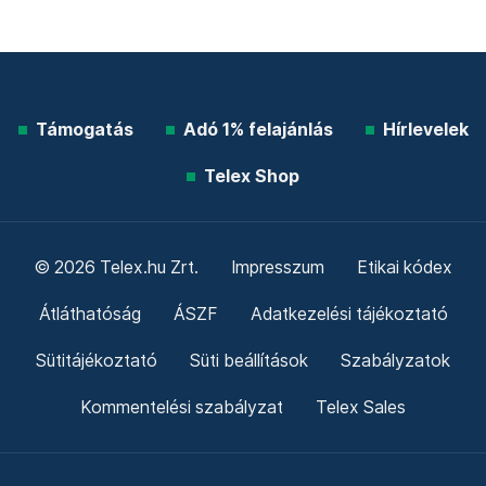
Támogatás
Adó 1% felajánlás
Hírlevelek
Telex Shop
© 2026 Telex.hu Zrt.
Impresszum
Etikai kódex
Átláthatóság
ÁSZF
Adatkezelési tájékoztató
Sütitájékoztató
Süti beállítások
Szabályzatok
Kommentelési szabályzat
Telex Sales