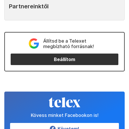
Partnereinktől
Állítsd be a Telexet
megbízható forrásnak!
Beállítom
Kövess minket Facebookon is!
Követem!