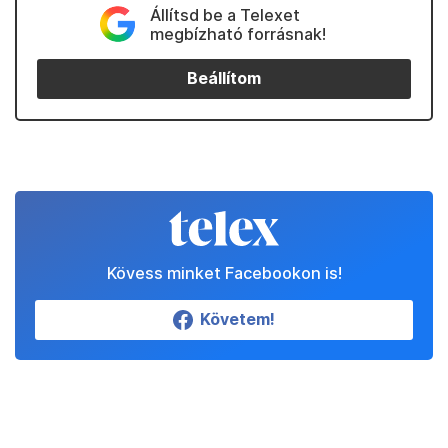
Állítsd be a Telexet
megbízható forrásnak!
Beállítom
Kövess minket Facebookon is!
Követem!