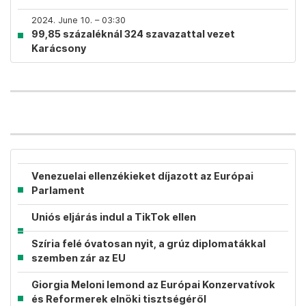
2024. June 10. – 03:30
99,85 százaléknál 324 szavazattal vezet
Karácsony
Venezuelai ellenzékieket díjazott az Európai
Parlament
Uniós eljárás indul a TikTok ellen
Szíria felé óvatosan nyit, a grúz diplomatákkal
szemben zár az EU
Giorgia Meloni lemond az Európai Konzervatívok
és Reformerek elnöki tisztségéről