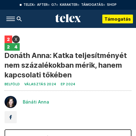
TELEX
AFTER
G7
KARAKTER
TÁMOGATÁS
SHOP
Támogatás
Donáth Anna: Katka teljesítményét
nem százalékokban mérik, hanem
kapcsolati tőkében
BELFÖLD
VÁLASZTÁS 2024
EP 2024
Bánáti Anna