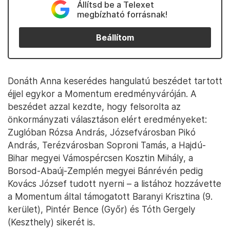
Állítsd be a Telexet
megbízható forrásnak!
Beállítom
Donáth Anna keserédes hangulatú beszédet tartott
éjjel egykor a Momentum eredményváróján. A
beszédet azzal kezdte, hogy felsorolta az
önkormányzati választáson elért eredményeket:
Zuglóban Rózsa András, Józsefvárosban Pikó
András, Terézvárosban Soproni Tamás, a Hajdú-
Bihar megyei Vámospércsen Kosztin Mihály, a
Borsod-Abaúj-Zemplén megyei Bánrévén pedig
Kovács József tudott nyerni – a listához hozzávette
a Momentum által támogatott Baranyi Krisztina (9.
kerület), Pintér Bence (Győr) és Tóth Gergely
(Keszthely) sikerét is.