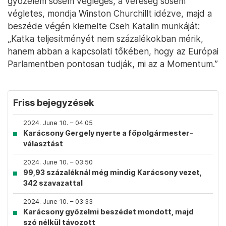
győzelem sosem végleges, a vereség sosem
végletes, mondja Winston Churchillt idézve, majd a
beszéde végén kiemelte Cseh Katalin munkáját:
„Katka teljesítményét nem százalékokban mérik,
hanem abban a kapcsolati tőkében, hogy az Európai
Parlamentben pontosan tudják, mi az a Momentum.”
Friss bejegyzések
2024. June 10. – 04:05
Karácsony Gergely nyerte a főpolgármester-
választást
2024. June 10. – 03:50
99,93 százaléknál még mindig Karácsony vezet,
342 szavazattal
2024. June 10. – 03:33
Karácsony győzelmi beszédet mondott, majd
szó nélkül távozott