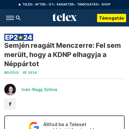
TELEX
AFTER
G7
KARAKTER
TÁMOGATÁS
SHOP
Támogatás
Semjén reagált Menczerre: Fel sem
mer ült, hogy a KDNP elhagyja a
Néppártot
BELFÖLD
EP 2024
Iván-Nagy Szilvia
Állítsd be a Telexet