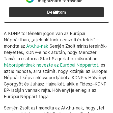
megbízható forrásnak!
Beállítom
A KDNP történelmi jogon van az Európai
Néppártban, „a jelenlétünk nemzeti érdek is” –
mondta az
Atv.hu-nak
Semjén Zsolt miniszterelnök-
helyettes, KDNP-elnök azután, hogy Menczer
Tamás a csatorna Start Szigorlat c. műsorában
háborúpártinak nevezte az Európai Néppártot,
és
azt is mondta, arra számít, hogy kizárják az Európai
Néppárt képviselőcsoportjából a KDNP-s Hölvényi
Györgyöt és Juhász Hajnalkát, akik a Fidesz–KDNP
EP-listáján vannak rajta. Hölvényi jelenleg is az
Európai Néppárt tagja.
Semjén Zsolt azt mondta az Atv.hu-nak, hogy „fel