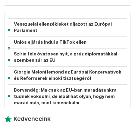
Venezuelai ellenzékieket díjazott az Európai
Parlament
Uniós eljárás indul a TikTok ellen
Szíria felé óvatosan nyit, a grúz diplomatákkal
szemben zár az EU
Giorgia Meloni lemond az Európai Konzervatívok
és Reformerek elnöki tisztségéről
Borvendég: Ma csak az EU-ban maradásunkra
tudnék voksolni, de előállhat olyan, hogy nem
marad más, mint kimenekülni
Kedvenceink