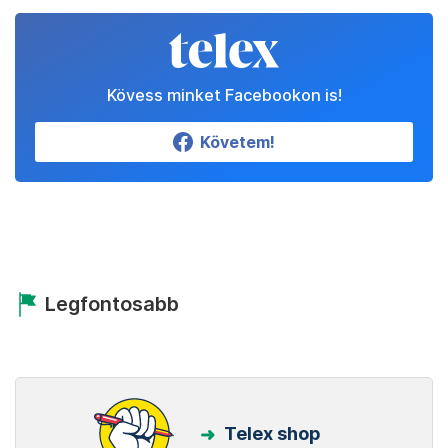
Kövess minket Facebookon is!
Követem!
Legfontosabb
Telex shop