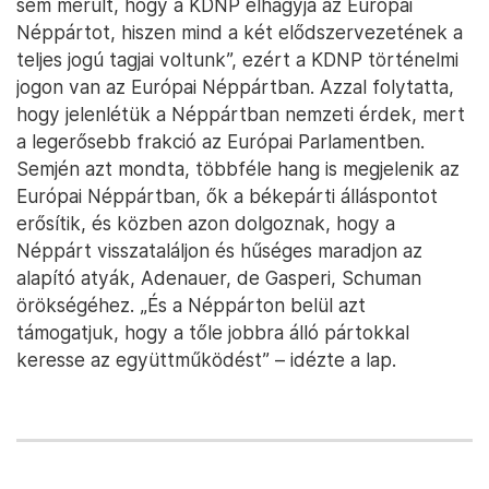
sem merült, hogy a KDNP elhagyja az Európai
Néppártot, hiszen mind a két elődszervezetének a
teljes jogú tagjai voltunk”, ezért a KDNP történelmi
jogon van az Európai Néppártban. Azzal folytatta,
hogy jelenlétük a Néppártban nemzeti érdek, mert
a legerősebb frakció az Európai Parlamentben.
Semjén azt mondta, többféle hang is megjelenik az
Európai Néppártban, ők a békepárti álláspontot
erősítik, és közben azon dolgoznak, hogy a
Néppárt visszataláljon és hűséges maradjon az
alapító atyák, Adenauer, de Gasperi, Schuman
örökségéhez. „És a Néppárton belül azt
támogatjuk, hogy a tőle jobbra álló pártokkal
keresse az együttműködést” – idézte a lap.