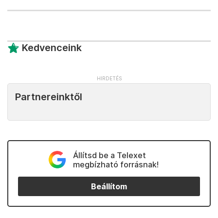
Kedvenceink
Partnereinktől
Állítsd be a Telexet
megbízható forrásnak!
Beállítom