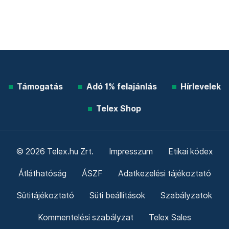
Támogatás
Adó 1% felajánlás
Hírlevelek
Telex Shop
© 2026 Telex.hu Zrt.
Impresszum
Etikai kódex
Átláthatóság
ÁSZF
Adatkezelési tájékoztató
Sütitájékoztató
Süti beállítások
Szabályzatok
Kommentelési szabályzat
Telex Sales