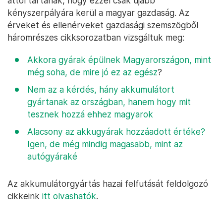
attól tartanak, hogy ezzel csak újabb
kényszerpályára kerül a magyar gazdaság. Az
érveket és ellenérveket gazdasági szemszögből
háromrészes cikksorozatban vizsgáltuk meg:
Akkora gyárak épülnek Magyarországon, mint
még soha, de mire jó ez az egész
?
Nem az a kérdés, hány akkumulátort
gyártanak az országban, hanem hogy mit
tesznek hozzá ehhez magyarok
Alacsony az akkugyárak hozzáadott értéke?
Igen, de még mindig magasabb, mint az
autógyáraké
Az akkumulátorgyártás hazai felfutását feldolgozó
cikkeink
itt olvashatók
.