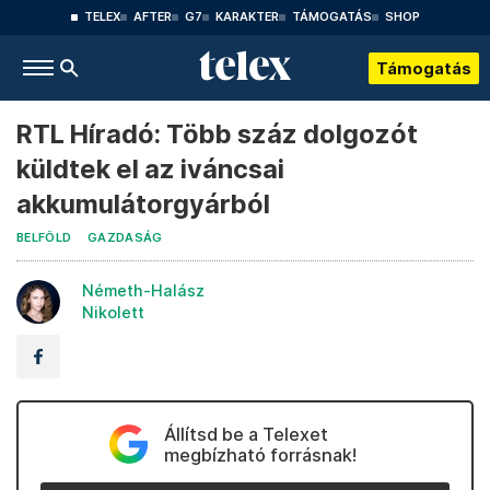
TELEX
AFTER
G7
KARAKTER
TÁMOGATÁS
SHOP
Támogatás
RTL Híradó: Több száz dolgozót
küldtek el az iváncsai
akkumulátorgyárból
BELFÖLD
GAZDASÁG
Németh-Halász
Nikolett
Állítsd be a Telexet
megbízható forrásnak!