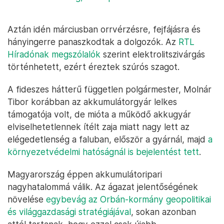
Aztán idén márciusban orrvérzésre, fejfájásra és
hányingerre panaszkodtak a dolgozók. Az
RTL
Híradónak megszólalók
szerint elektrolitszivárgás
történhetett, ezért éreztek szúrós szagot.
A fideszes hátterű független polgármester, Molnár
Tibor korábban az akkumulátorgyár lelkes
támogatója volt, de mióta a működő akkugyár
elviselhetetlennek ítélt zaja miatt nagy lett az
elégedetlenség a faluban, először a gyárnál, majd
a
környezetvédelmi hatóságnál is bejelentést tett
.
Magyarország éppen akkumulátoripari
nagyhatalommá válik. Az ágazat jelentőségének
növelése
egybevág az Orbán-kormány geopolitikai
és világgazdasági stratégiájával
, sokan azonban