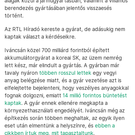
alágak közül a járműgyártásban, valamint a villamos
berendezés gyártásában jelentős visszaesés
történt.
Az RTL Híradó kereste a gyárat, de adásukig nem
kaptak választ a kérdéseikre.
Iváncsán közel 700 milliárd forintból épített
akkumulátorgyárat a koreai SK, az üzem nemrég
lett kész, már elindult a gyártás. A gyárban már
tavaly nyáron
többen rosszul lettek
egy vegyi
anyag belégzése miatt, és a gyár vezetése azt is
elfelejtette bejelenteni, hogy veszélyes anyagokkal
fognak dolgozni, emiatt
14 millió forintos büntetést
kaptak
. A gyár ennek ellenére megkapta a
környezethasználati engedélyét. Iváncsán még az
építkezés során többen meghaltak, az egyik ilyen
eset után elmentünk a helyszínre, és
ebben a
cikkben írtuk meg, mit tapasztaltunk
.