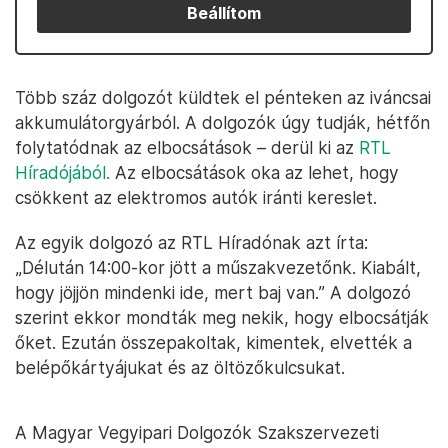
Beállítom
Több száz dolgozót küldtek el pénteken az iváncsai
akkumulátorgyárból. A dolgozók úgy tudják, hétfőn
folytatódnak az elbocsátások – derül ki az
RTL
Híradójából.
Az elbocsátások oka az lehet, hogy
csökkent az elektromos autók iránti kereslet.
Az egyik dolgozó az RTL Híradónak azt írta:
„Délután 14:00-kor jött a műszakvezetőnk. Kiabált,
hogy jöjjön mindenki ide, mert baj van.” A dolgozó
szerint ekkor mondták meg nekik, hogy elbocsátják
őket. Ezután összepakoltak, kimentek, elvették a
belépőkártyájukat és az öltözőkulcsukat.
A Magyar Vegyipari Dolgozók Szakszervezeti