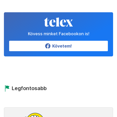
Kövess minket Facebookon is!
Követem!
Legfontosabb