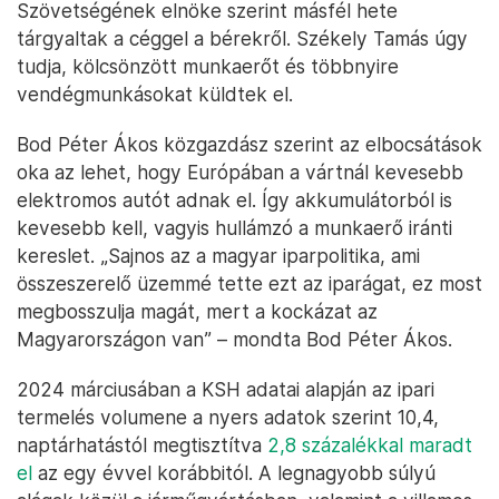
Szövetségének elnöke szerint másfél hete
tárgyaltak a céggel a bérekről. Székely Tamás úgy
tudja, kölcsönzött munkaerőt és többnyire
vendégmunkásokat küldtek el.
Bod Péter Ákos közgazdász szerint az elbocsátások
oka az lehet, hogy Európában a vártnál kevesebb
elektromos autót adnak el. Így akkumulátorból is
kevesebb kell, vagyis hullámzó a munkaerő iránti
kereslet. „Sajnos az a magyar iparpolitika, ami
összeszerelő üzemmé tette ezt az iparágat, ez most
megbosszulja magát, mert a kockázat az
Magyarországon van” – mondta Bod Péter Ákos.
2024 márciusában a KSH adatai alapján az ipari
termelés volumene a nyers adatok szerint 10,4,
naptárhatástól megtisztítva
2,8 százalékkal maradt
el
az egy évvel korábbitól. A legnagyobb súlyú