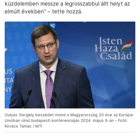
küzdelemben messze a legrosszabbul állt helyt az
elmúlt években” – tette hozzá.
Gulyás Gergely beszédet mond a Magyarország 20 éve az Európai
Unióban című budapesti konferenciáján 2024. május 6-án – Fotó:
Kovács Tamás / MTI