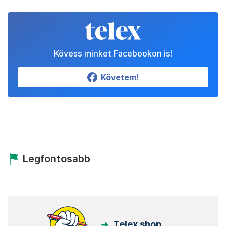
Kövess minket Facebookon is!
Követem!
Legfontosabb
Telex shop