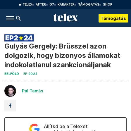
TELEX
AFTER
G7
KARAKTER
TÁMOGATÁS
SHOP
Támogatás
Gulyás Gergely: Brüsszel azon
dolgozik, hogy bizonyos államokat
indokolatlanul szankcionáljanak
BELFÖLD
EP 2024
Pál Tamás
Állítsd be a Telexet