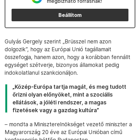
megbízható forrásnak!
Beállítom
Gulyás Gergely szerint „Brüsszel nem azon
dolgozik”, hogy az Európai Unió tagállamait
összefogja, hanem azon, hogy a korábban fennállt
egységet szétverje, bizonyos államokat pedig
indokolatlanul szankcionáljon.
„Közép-Európa tartja magát, és meg tudott
őrizni olyan előnyöket, mint a szociális
ellátások, a jóléti rendszer, a magas
fizetések vagy a gazdag kultúra”
– mondta a Miniszterelnökséget vezető miniszter a
Magyarország 20 éve az Európai Unióban című
konferencián hétfőn Budapesten.