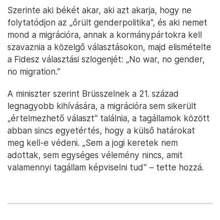
Szerinte aki békét akar, aki azt akarja, hogy ne
folytatódjon az „őrült genderpolitika”, és aki nemet
mond a migrációra, annak a kormánypártokra kell
szavaznia a közelgő választásokon, majd elismételte
a Fidesz választási szlogenjét: „No war, no gender,
no migration.”
A miniszter szerint Brüsszelnek a 21. század
legnagyobb kihívására, a migrációra sem sikerült
„értelmezhető választ” találnia, a tagállamok között
abban sincs egyetértés, hogy a külső határokat
meg kell-e védeni. „Sem a jogi keretek nem
adottak, sem egységes vélemény nincs, amit
valamennyi tagállam képviselni tud” – tette hozzá.