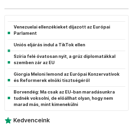
Venezuelai ellenzékieket díjazott az Európai
Parlament
Uniós eljárás indul a TikTok ellen
Szíria felé óvatosan nyit, a grúz diplomatákkal
szemben zár az EU
Giorgia Meloni lemond az Európai Konzervatívok
és Reformerek elnöki tisztségéről
Borvendég: Ma csak az EU-ban maradásunkra
tudnék voksolni, de előállhat olyan, hogy nem
marad más, mint kimenekülni
Kedvenceink