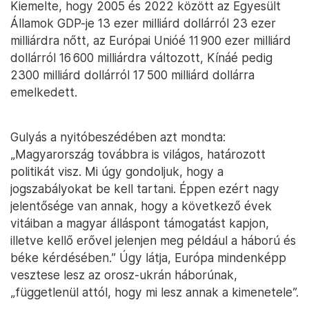
Kiemelte, hogy 2005 és 2022 között az Egyesült
Államok GDP-je 13 ezer milliárd dollárról 23 ezer
milliárdra nőtt, az Európai Unióé 11 900 ezer milliárd
dollárról 16 600 milliárdra változott, Kínáé pedig
2300 milliárd dollárról 17 500 milliárd dollárra
emelkedett.
Gulyás a nyitóbeszédében azt mondta:
„Magyarország továbbra is világos, határozott
politikát visz. Mi úgy gondoljuk, hogy a
jogszabályokat be kell tartani. Éppen ezért nagy
jelentősége van annak, hogy a következő évek
vitáiban a magyar álláspont támogatást kapjon,
illetve kellő erővel jelenjen meg például a háború és
béke kérdésében.” Úgy látja, Európa mindenképp
vesztese lesz az orosz-ukrán háborúnak,
„függetlenül attól, hogy mi lesz annak a kimenetele”.