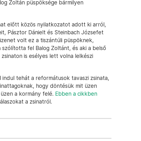
alog Zoltán püspöksége bármilyen
 előtt közös nyilatkozatot adott ki arról,
t, Pásztor Dánielt és Steinbach Józsefet
 üzenet volt ez a tiszántúli püspöknek,
zólította fel Balog Zoltánt, és aki a belső
sinaton is esélyes lett volna lelkészi
 indul tehát a reformátusok tavaszi zsinata,
sinattagoknak, hogy döntésük mit üzen
t üzen a kormány felé.
Ebben a cikkben
laszokat a zsinatról.