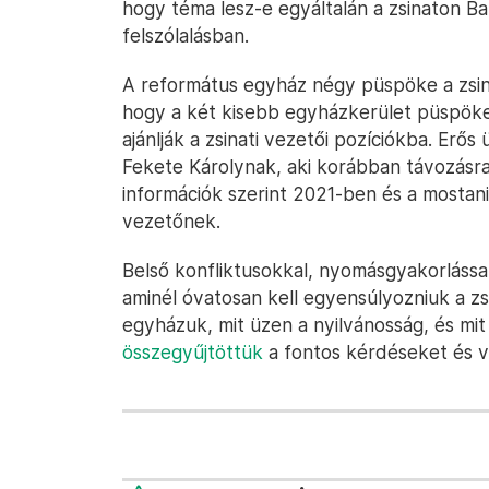
hogy téma lesz-e egyáltalán a zsinaton B
felszólalásban.
A református egyház négy püspöke a zsinat
hogy a két kisebb egyházkerület püspökei
ajánlják a zsinati vezetői pozíciókba. Erős
Fekete Károlynak, aki korábban távozásra s
információk szerint 2021-ben és a mostani z
vezetőnek.
Belső konfliktusokkal, nyomásgyakorlással
aminél óvatosan kell egyensúlyozniuk a z
egyházuk, mit üzen a nyilvánosság, és mi
összegyűjtöttük
a fontos kérdéseket és vá