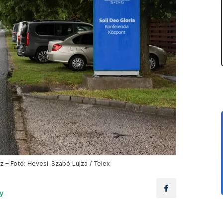
 – Fotó: Hevesi-Szabó Lujza / Telex
y