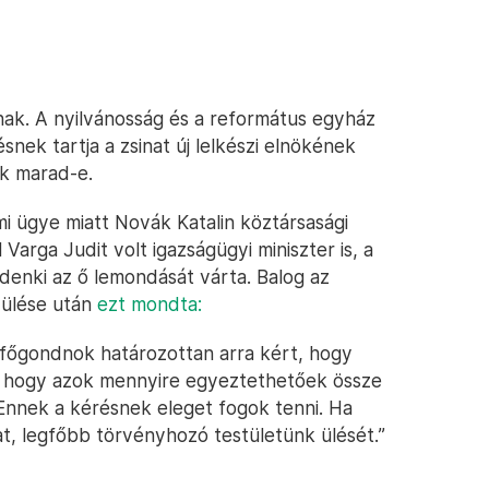
ak. A nyilvánosság és a református egyház
snek tartja a zsinat új lelkészi elnökének
ök marad-e.
 ügye miatt Novák Katalin köztársasági
Varga Judit volt igazságügyi miniszter is, a
ndenki az ő lemondását várta. Balog az
 ülése után
ezt mondta:
 főgondnok határozottan arra kért, hogy
t, hogy azok mennyire egyeztethetőek össze
 Ennek a kérésnek eleget fogok tenni. Ha
at, legfőbb törvényhozó testületünk ülését.”