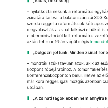
„Áldás, békesség”
– nyilatkozta nekünk a református egyház
zsinatára tartva, a balatonszárszói SDG K
szerda reggel a reformátusok kétnapos zs
megválasztják a zsinat lelkészi elnökét is
emberminiszterből lett református vezető
aztán február 16-án végül mégis
lemondott
„Dolgozni jöttünk. Minden zsinat font
– mondták szűkszavúan azok, akik az esős
központ főbejáratához. A tömör fakerítés
konferenciaközponton belül, illetve az el
már kora reggel, igazi mozgás azonban csa
utcában.
„A zsinati tagok ebben nem annyira