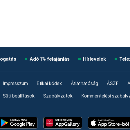
ogatás
Adó 1% felajánlás
Hírlevelek
Tele
Impresszum
Etikai kódex
Átláthatóság
ÁSZF
A
Süti beállítások
Szabályzatok
Kommentelési szabály