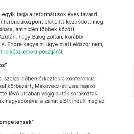
 egyik tagja a reformátusok éves tavaszi
onferenciaközpont előtt. Itt kezdődött meg
inata, amin idén többek között
. Azután, hogy Balog Zoltán, korábbi
 K. Endre kegyelmi ügye miatt először nem,
 lelkészi elnöki posztjáról
.
os”
, szeles időben érkeztek a konferencia-
sel körbezárt, Makovecz-stílusra hajazó
őtte lévő utcában végig autók sorakoztak
k negyedórával a zsinat előtt indult meg az
 kompetensek”