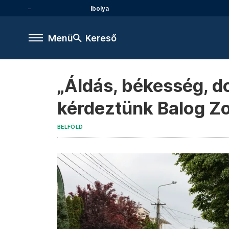
Ibolya
Menü
Kereső
„Áldás, békesség, do
kérdeztünk Balog Zo
BELFÖLD