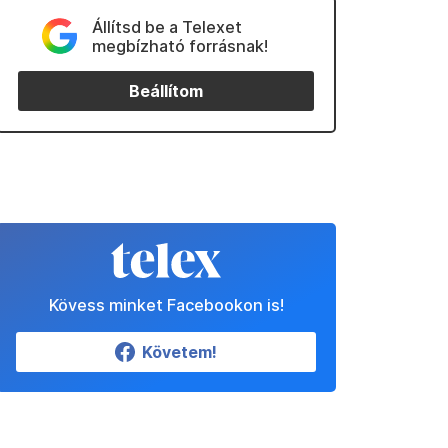
Állítsd be a Telexet
megbízható forrásnak!
Beállítom
Kövess minket Facebookon is!
Követem!