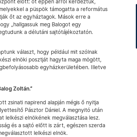
központ előtt: őt éppen arról kérdeztük,
amelyekkel a püspök támogatta a református
tják őt az egyháztagok. Mások erre a
hogy „hallgassuk meg Balogot egy
egtudunk a délutáni sajtótájékoztatón.
ptunk választ, hogy például mit szólnak
lkészi elnöki posztját hagyta maga mögött,
egbefolyásosabb egyházkerületében. Illetve
alog Zoltán.”
tt zsinati napirend alapján mégis ő nyitja
lyettesítő Pásztor Dániel. A megnyitó után
at lelkészi elnökének megválasztása lesz.
sság és a sajtó előtt is zárt, egészen szerda
 megválasztott lelkészi elnök.