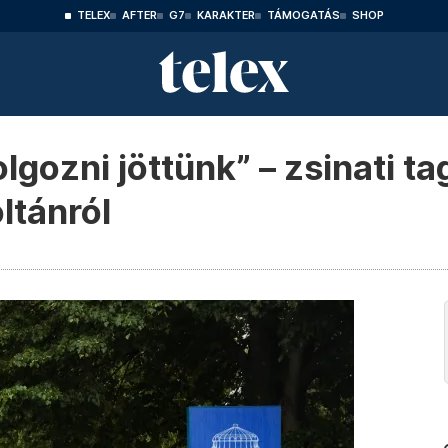
TELEX
AFTER
G7
KARAKTER
TÁMOGATÁS
SHOP
lgozni jöttünk” – zsinati t
ltánról