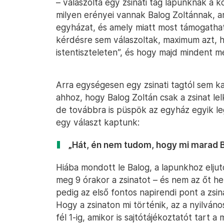
– válaszolta egy zsinati tag lapunknak a 
milyen erényei vannak Balog Zoltánnak, 
egyházat, és amely miatt most támogatha
kérdésre sem válaszoltak, maximum azt, 
istentiszteleten”, és hogy majd mindent m
Arra egységesen egy zsinati tagtól sem ka
ahhoz, hogy Balog Zoltán csak a zsinat le
de továbbra is püspök az egyház egyik l
egy választ kaptunk:
„Hát, én nem tudom, hogy mi marad B
Hiába mondott le Balog, a lapunkhoz eljuto
meg 9 órakor a zsinatot – és nem az őt he
pedig az első fontos napirendi pont a zsin
Hogy a zsinaton mi történik, az a nyilváno
fél 1-ig, amikor is sajtótájékoztatót tart a