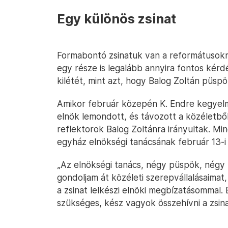
Egy különös zsinat
Formabontó zsinatuk van a reformátusokn
egy része is legalább annyira fontos kérdé
kilétét, mint azt, hogy Balog Zoltán püsp
Amikor február közepén K. Endre kegyelmi
elnök lemondott, és távozott a közéletből 
reflektorok Balog Zoltánra irányultak. Mi
egyház elnökségi tanácsának február 13-i
„Az elnökségi tanács, négy püspök, négy
gondoljam át közéleti szerepvállalásaima
a zsinat lelkészi elnöki megbízatásommal.
szükséges, kész vagyok összehívni a zsin