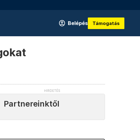
Belépés
Támogatás
agokat
Partnereinktől