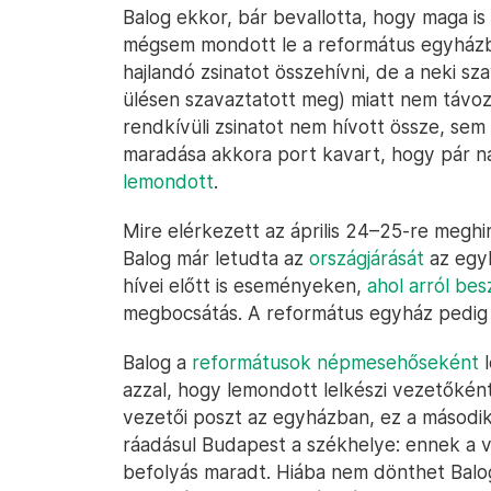
Balog ekkor, bár bevallotta, hogy maga i
mégsem mondott le a református egyházban
hajlandó zsinatot összehívni, de a neki sz
ülésen szavaztatott meg) miatt nem távozi
rendkívüli zsinatot nem hívott össze, sem
maradása akkora port kavart, hogy pár n
lemondott
.
Mire elérkezett az április 24–25-re meghir
Balog már letudta az
országjárását
az egyh
hívei előtt is eseményeken,
ahol arról bes
megbocsátás. A református egyház pedig 
Balog a
reformátusok népmesehőseként
l
azzal, hogy lemondott lelkészi vezetőként
vezetői poszt az egyházban, ez a másodi
ráadásul Budapest a székhelye: ennek a 
befolyás maradt. Hiába nem dönthet Balog