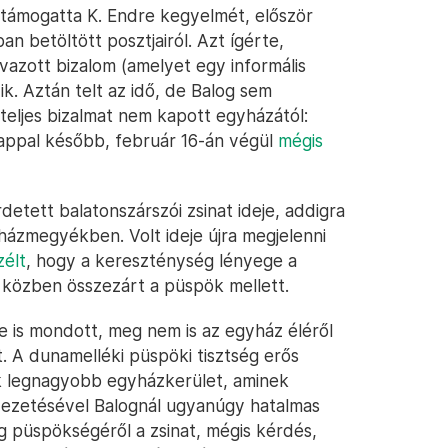
s támogatta K. Endre kegyelmét, először
 betöltött posztjairól. Azt ígérte,
avazott bizalom (amelyet egy informális
k. Aztán telt az idő, de Balog sem
 teljes bizalmat nem kapott egyházától:
appal később, február 16-án végül
mégis
detett balatonszárszói zsinat ideje, addigra
ázmegyékben. Volt ideje újra megjelenni
zélt
, hogy a kereszténység lényege a
közben összezárt a püspök mellett.
e is mondott, meg nem is az egyház éléről
. A dunamelléki püspöki tisztség erős
k legnagyobb egyházkerület, aminek
vezetésével Balognál ugyanúgy hatalmas
 püspökségéről a zsinat, mégis kérdés,