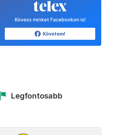
Kövess minket Facebookon is!
Követem!
Legfontosabb