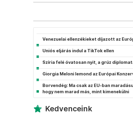
Venezuelai ellenzékieket díjazott az Eur
Uniós eljárás indul a TikTok ellen
Szíria felé óvatosan nyit, a grúz diplom
Giorgia Meloni lemond az Európai Konzer
Borvendég: Ma csak az EU-ban maradásunk
hogy nem marad más, mint kimenekülni
Kedvenceink