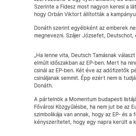
Szerinte a Fidesz most nagyon keresi a lá
hogy Orbán Viktort állították a kampány
Donáth szerint egyébként az emberek ne
megnevezni. Szájer Józsefet, Deutschot, 
„Ha lenne vita, Deutsch Tamásnak választ k
elmúlt időszakban az EP-ben. Mert ha nin
csinál az EP-ben. Két éve az adófizetők p
csináljanak semmit. Épp ezért nem is tud
Donáth.
A pártelnök a Momentum budapesti listáját
Fővárosi Közgyűlésbe, ha nem jut be az E
szimbolikája van annak, hogy az EP- és a fő
kényszerítetet, hogy egy napra került a k