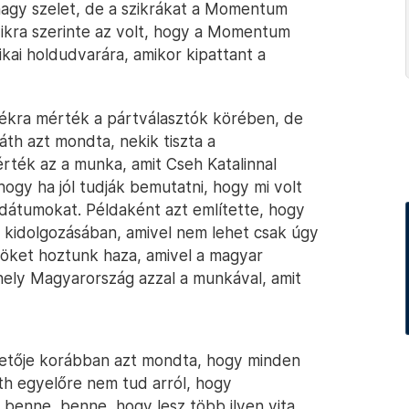
nagy szelet, de a szikrákat a Momentum
zikra szerinte az volt, hogy a Momentum
ikai holdudvarára, amikor kipattant a
kra mérték a pártválasztók körében, de
th azt mondta, nekik tiszta a
rték az a munka, amit Cseh Katalinnal
ogy ha jól tudják bemutatni, hogy mi volt
dátumokat. Példaként azt említette, hogy
 kidolgozásában, amivel nem lehet csak úgy
zöket hoztunk haza, amivel a magyar
hely Magyarország azzal a munkával, amit
ezetője korábban azt mondta, hogy minden
áth egyelőre nem tud arról, hogy
 benne, benne, hogy lesz több ilyen vita.