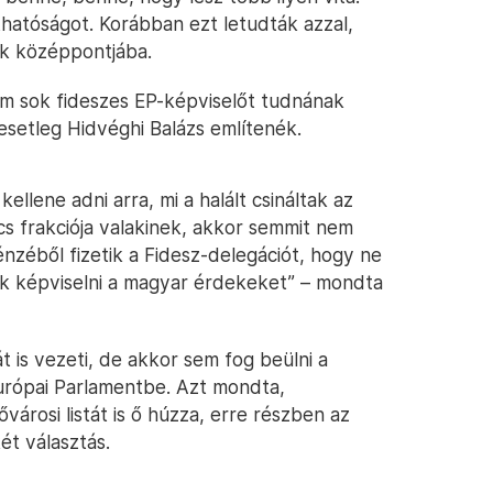
thatóságot. Korábban ezt letudták azzal,
uk középpontjába.
m sok fideszes EP-képviselőt tudnának
esetleg Hidvéghi Balázs említenék.
ellene adni arra, mi a halált csináltak az
cs frakciója valakinek, akkor semmit nem
énzéből fizetik a Fidesz-delegációt, hogy ne
ják képviselni a magyar érdekeket” – mondta
 is vezeti, de akkor sem fog beülni a
urópai Parlamentbe. Azt mondta,
városi listát is ő húzza, erre részben az
ét választás.