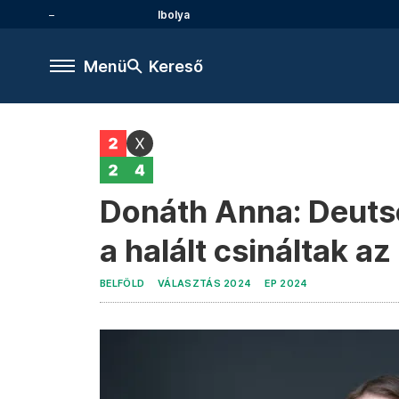
Ibolya
Menü
Kereső
Donáth Anna: Deutsc
a halált csináltak a
BELFÖLD
VÁLASZTÁS 2024
EP 2024