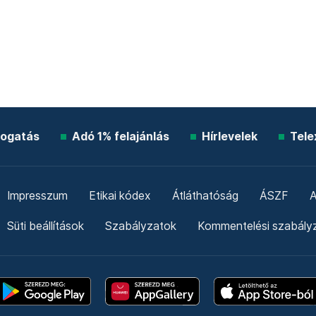
ogatás
Adó 1% felajánlás
Hírlevelek
Tele
Impresszum
Etikai kódex
Átláthatóság
ÁSZF
A
Süti beállítások
Szabályzatok
Kommentelési szabály