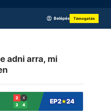
Belépés
Támogatás
 adni arra, mi
en