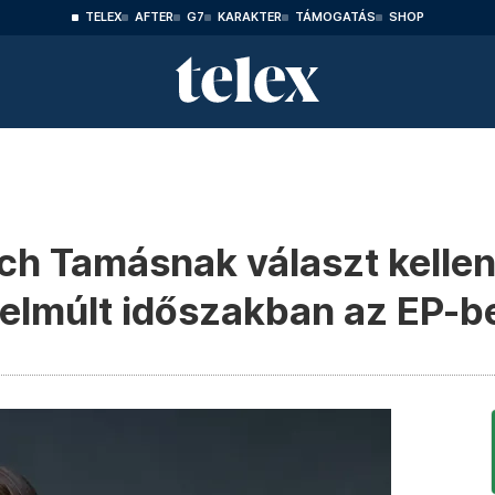
TELEX
AFTER
G7
KARAKTER
TÁMOGATÁS
SHOP
h Tamásnak választ kellene
z elmúlt időszakban az EP-b