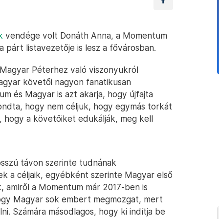
k
vendége volt Donáth Anna, a Momentum
 párt listavezetője is lesz a fővárosban.
 a Magyar Péterhez való viszonyukról
agyar követői nagyon fanatikusan
m és Magyar is azt akarja, hogy újfajta
 mondta, hogy nem céljuk, hogy egymás torkát
, hogy a követőiket edukálják, meg kell
szú távon szerinte tudnának
 a céljaik, egyébként szerinte Magyar első
ak, amiről a Momentum már 2017-ben is
hogy Magyar sok embert megmozgat, mert
élni. Számára másodlagos, hogy ki indítja be