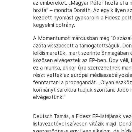
az embereket. „Magyar Péter hozta el a 
hozta” – mondta Donáth. Az egyik ilyen s
kezdett nyomást gyakorolni a Fidesz polit
kegyelmi botrány.
A Momentumot márciusban még 10 százalé
azóta visszaesett a támogatottságuk. Doná
lelkiismeretük, mert szerinte önmagában é
közösen elvégeztek az EP-ben. Úgy véli, h
ez a munka, akkor újra szerezhetnek man
részt vettek az európai médiaszabályozás
fenntartani a propagandát. „Olyan eszkö
kormányt sarokba tudjuk szorítani. Jobb 
elvégeztünk.”
Deutsch Tamás, a Fidesz EP-listájának v
listavezetővel szívesen vitázik majd. Don
szerveződne-e egy ilyen alkalom, de bízik