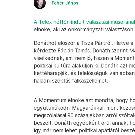
Fehér János
A Telex hétfőn indult választási műsorána
elnöke, aki az önkormányzati választáson a
Donáthot először a Tisza Pártról, illetve
kérdezte Fábián Tamás. Donáth szerint M
viselkednek, ami nem jó, hiszen a Momentu
politikai kultúra alakuljon ki. Donáth azt
kettéharapják, és felelősségük van abban
haladni szektás falkaszellemet.
A Momentum elnöke azt mondta, hogy hos
együttműködni Magyarékkal, mert közösek
megszólalásai 90 százalékban arról szólt
beszélt. Donáth egyébként örül annak, 
így már nem lehet politikai apátiáról besz