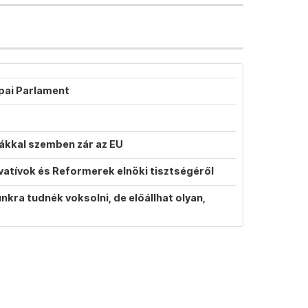
ópai Parlament
atákkal szemben zár az EU
vatívok és Reformerek elnöki tisztségéről
ra tudnék voksolni, de előállhat olyan,