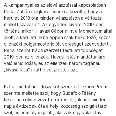
A kampánnyal és az előválasztással kapcsolatban
Perlai Zoltán megkeresésünkre közölte, hogy a
kerület 2018 óta minden választáson a változás
mellett szavazott. Az egyetlen kivétel 2019-ben
történt, mikor „Havasi Gábor mint a Momentum által
jelölt, a kerületünkbe éppen csak beköltöző, közös
ellenzéki polgármesterjelölt vereséget szenvedett”.
Perlai szerint hiába szerzett testületi többséget
2019-ben az ellenzék, Havasi listás mandátumáról
való lemondása, és az ellenzék három tagjának
„kivásárlása” miatt elvesztették azt.
Ezt a „méltatlan” időszakot szeretné lezárni Perlai:
szerinte mellette szól, hogy Budafok-Tétény
lakossága olyan vezetőt érdemel, „akinek minden
napja évtizedek óta a helyi közösség szolgálatáról
szól, és nem olyan jelölt, aki csak egy választás