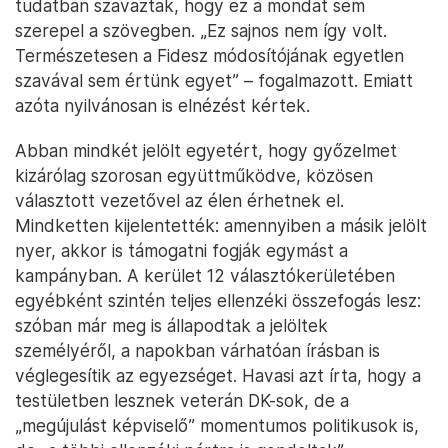
tudatban szavaztak, hogy ez a mondat sem
szerepel a szövegben. „Ez sajnos nem így volt.
Természetesen a Fidesz módosítójának egyetlen
szavával sem értünk egyet” – fogalmazott. Emiatt
azóta nyilvánosan is elnézést kértek.
Abban mindkét jelölt egyetért, hogy győzelmet
kizárólag szorosan együttműködve, közösen
választott vezetővel az élen érhetnek el.
Mindketten kijelentették: amennyiben a másik jelölt
nyer, akkor is támogatni fogják egymást a
kampányban. A kerület 12 választókerületében
egyébként szintén teljes ellenzéki összefogás lesz:
szóban már meg is állapodtak a jelöltek
személyéről, a napokban várhatóan írásban is
véglegesítik az egyezséget. Havasi azt írta, hogy a
testületben lesznek veterán DK-sok, de a
„megújulást képviselő” momentumos politikusok is,