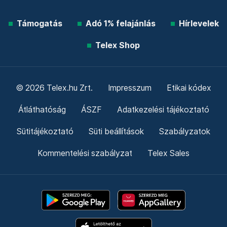
Támogatás
Adó 1% felajánlás
Hírlevelek
Telex Shop
© 2026 Telex.hu Zrt.
Impresszum
Etikai kódex
Átláthatóság
ÁSZF
Adatkezelési tájékoztató
Sütitájékoztató
Süti beállítások
Szabályzatok
Kommentelési szabályzat
Telex Sales