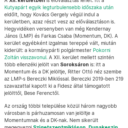
A
XII. kerületben
is előválasztás lehet. Itt a
Kutyapárt egyik legturbulensebb időszaka után
eldőlt, hogy Kovács Gergely végül indul a
kerületben, azaz részt vesz az előválasztáson is.
Hegyvidéken versenyben van még Kendernay
János (LMP) és Farkas Csaba (Momentum, DK). A
kerület egyébként izgalmas tereppé vált, miután
kiderült: a kormánypárti polgármester
Pokorni
Zoltán visszavonul.
A XII. kerület mellett szintén
több ellenzéki jelölt van
Soroksáron
is: itt a
Momentum és a DK jelöltje, Ritter Ottó néz szembe
az LMP-s Bereczki Miklóssal. Bereczki 2019-ben 219
szavazattal kapott ki a Fidesz által támogatott
jelölttől, Bese Ferenctől.
Az ország többi települése közül három nagyobb
városban is párhuzamosan van jelöltje a
Momentumnak és a DK-nak. Nem sikerült
megegyezni
Szigetszentmiklóson
,
Dunakeszin