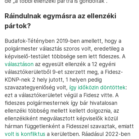
de „a többi ellenzéki pártra is gondoltak”.
Ráindulnak egymásra az ellenzéki
pártok?
Budafok-Tétényben 2019-ben amellett, hogy a
polgármester választás szoros volt, eredetileg a
képviselő-testület többsége sem lett fideszes. A
választáson
az egyesült ellenzék a 12 egyéni
választókerületből 9-et szerzett meg, a Fidesz-
KDNP-nek 2 hely jutott, 1 helyen pedig
szavazategyenlőség volt,
így időközin döntöttek
:
ezt a választókerületet végül a Fidesz vitte. A
fideszes polgármesternek így bár hivatalosan
ellenzéki többség mellett kellett dolgoznia, az
ellenzékiként megválasztott képviselők közül
hárman függetlenként a Fidesszel szavaztak, emiatt
volt is konfliktus
a kerületben. Ráadásul 2022-ben