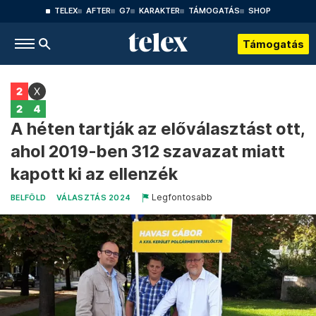
TELEX
AFTER
G7
KARAKTER
TÁMOGATÁS
SHOP
Támogatás
A héten tartják az előválasztást ott,
ahol 2019-ben 312 szavazat miatt
kapott ki az ellenzék
Legfontosabb
BELFÖLD
VÁLASZTÁS 2024