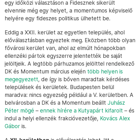
egy időközi választáson a Fidesznek sikerült
elvennie még egy helyet, a momentumos képviselő
helyére egy fideszes politikus ülhetett be.
Eddig a XXII. kerület az egyetlen település, ahol
előválasztásban egyeztek meg. Eközben több olyan
fővárosi kerület van, ahol az elmúlt hónapokban
ellenzéki pártok egyszerre jelentették be saját
jelöltjeik. A legtöbb párhuzamos jelölttel rendelkező
DK és Momentum március elején
több helyen is
megegyezett
, de így is bőven maradtak kérdéses
települések és kerületek. Budapesten belül
maradva: nincs egyezség például a V. kerületben. A
belvárosban a DK és a Momentum beállt
Juhász
Péter mögé
–
ennek hírére a Kutyapárt kifarolt
– és
indul a helyi ellenzék frakcióvezetője,
Kovács Alex
Gábor
is.