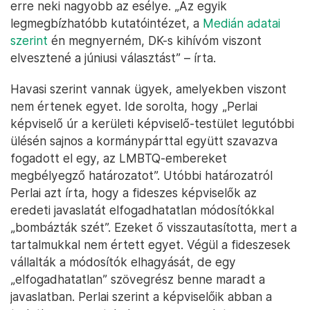
erre neki nagyobb az esélye. „Az egyik
legmegbízhatóbb kutatóintézet, a
Medián adatai
szerint
én megnyerném, DK-s kihívóm viszont
elvesztené a júniusi választást” – írta.
Havasi szerint vannak ügyek, amelyekben viszont
nem értenek egyet. Ide sorolta, hogy „Perlai
képviselő úr a kerületi képviselő-testület legutóbbi
ülésén sajnos a kormánypárttal együtt szavazva
fogadott el egy, az LMBTQ-embereket
megbélyegző határozatot”. Utóbbi határozatról
Perlai azt írta, hogy a fideszes képviselők az
eredeti javaslatát elfogadhatatlan módosítókkal
„bombázták szét”. Ezeket ő visszautasította, mert a
tartalmukkal nem értett egyet. Végül a fideszesek
vállalták a módosítók elhagyását, de egy
„elfogadhatatlan” szövegrész benne maradt a
javaslatban. Perlai szerint a képviselőik abban a