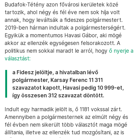
Budafok-Tétény azon fővárosi kerületek közé
tartozik, ahol négy és fél éve nem sok híja volt
annak, hogy leváltsák a fideszes polgármestert.
2019-ben hárman indultak a polgármesterségért.
Egyikük a momentumos Havasi Gábor, aki mögé
akkor az ellenzék egységesen felsorakozott. A
politikus nem sokkal maradt le arról, hogy
ő nyerje a
választást:
a Fidesz jelöltje, a hivatalban lévő
polgármester, Karsay Ferenc 11 311
szavazatot kapott, Havasi pedig 10 999-et,
így összesen 312 szavazat döntött.
Indult egy harmadik jelölt is, ő 1181 vokssal zárt.
Amennyiben a polgármesternek az elmúlt négy és
fél évben nem sikerült több választót maga mögé
állítania, illetve az ellenzék tud mozgósítani, az is