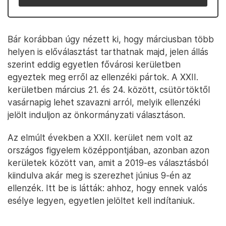
Bár korábban úgy nézett ki, hogy márciusban több
helyen is előválasztást tarthatnak majd, jelen állás
szerint eddig egyetlen fővárosi kerületben
egyeztek meg erről az ellenzéki pártok. A XXII.
kerületben március 21. és 24. között, csütörtöktől
vasárnapig lehet szavazni arról, melyik ellenzéki
jelölt induljon az önkormányzati választáson.
Az elmúlt években a XXII. kerület nem volt az
országos figyelem középpontjában, azonban azon
kerületek között van, amit a 2019-es választásból
kiindulva akár meg is szerezhet június 9-én az
ellenzék. Itt be is látták: ahhoz, hogy ennek valós
esélye legyen, egyetlen jelöltet kell indítaniuk.