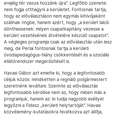
erejéig tér vissza hozzánk újra”. Legfőbb üzenete:
nem fogja otthagyni a kerületet. Fontosnak tartja,
hogy az előválasztáson nem egymás kihívójaként
szállnak ringbe, hanem azért, hogy „a kerület lakói
dönthessenek: milyen csapatkapitány vezesse a
kerület vezetésének átvételére készülő csapatot”.
A végleges programja csak az előválasztás után lesz
meg, de Perlai fontosnak tartja a kerületi
óvodapedagógus-hiány csökkentését és a szociális
ellátórendszer megerősítését is.
Havasi Gábor azt emelte ki, hogy a legfontosabb
céljuk közös: mindketten a regnáló polgármestert
szeretnénk leváltani. Szerinte az előválasztás
legfontosabb kérdése nem az, hogy miben más a
programjuk, hanem az: ki tudja nagyobb eséllyel
legyőzni a Fidesz „kerületi helytartóját”. Havasi
közvélemény-kutatásokra hivatkozva azt állítja,