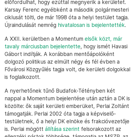
előfordulhat, hogy ezúttal megnyerik a kerületet.
Karsay Ferenc egyébként a második polgármesteri
ciklusát tölti, de már 1998 óta a helyi testület tagja.
Újraindulását nemrég
hivatalosan is bejelentették
.
A XXII. kerületben a Momentum
elsők közt, már
tavaly márciusban bejelentette
, hogy ismét Havasi
Gábort indítják. A korábban mentőápolóként
dolgozó politikus az elmúlt négy és fél évben a
Fővárosi Közgyűlés tagja volt, de kerületi dolgokkal
is foglalkozott.
A nyerhetőnek tűnő Budafok-Tétényben két
nappal a Momentum bejelentése után aztán a DK is
közölte: ők saját kerületi emberüket, Perlai Zoltánt
támogatják. Perlai 2002 óta tagja a képviselő-
testületnek, ő a helyi DK elnöke és frakcióvezetője
is. Perlai mögött
állítása szerint
felsorakozott az
ellenzéki pártok többsége, támogatja az MSZP, az