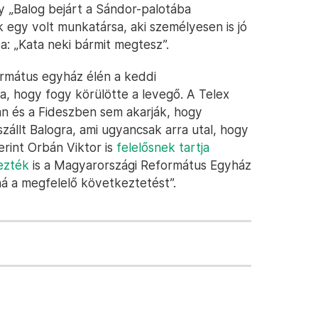
y „Balog bejárt a Sándor-palotába
 egy volt munkatársa, aki személyesen is jó
a: „Kata neki bármit megtesz”.
ormátus egyház élén a keddi
ra, hogy fogy körülötte a levegő. A Telex
an és a Fideszben sem akarják, hogy
szállt Balogra, ami ugyancsak arra utal, hogy
erint Orbán Viktor is
felelősnek tartja
lezték
is a Magyarországi Református Egyház
ná a megfelelő következtetést”.