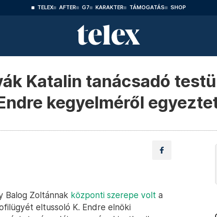
TELEX
AFTER
G7
KARAKTER
TÁMOGATÁS
SHOP
ák Katalin tanácsadó testü
 Endre kegyelméről egyezte
ogy Balog Zoltánnak
központi szerepe volt
a
ilügyét eltussoló K. Endre elnöki