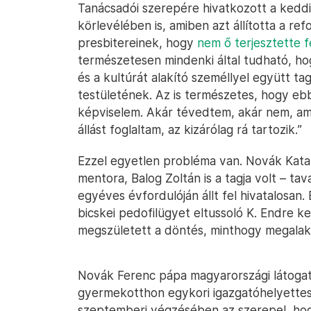
Tanácsadói szerepére hivatkozott a keddi
körlevélében is, amiben azt állította a re
presbitereinek, hogy
nem ő terjesztette 
természetesen mindenki által tudható, ho
és a kultúrát alakító személlyel együtt t
testületének. Az is természetes, hogy 
képviselem. Akár tévedtem, akár nem, a
állást foglaltam, az kizárólag rá tartozik.”
Ezzel egyetlen probléma van. Novák Katali
mentora, Balog Zoltán is a tagja volt – tav
egyéves évfordulóján állt fel hivatalosan. 
bicskei pedofilügyet eltussoló K. Endre k
megszületett a döntés, minthogy megalakul
Novák Ferenc pápa magyarországi látogat
gyermekotthon egykori igazgatóhelyettesén
szeptemberi végzésében az szerepel, hogy