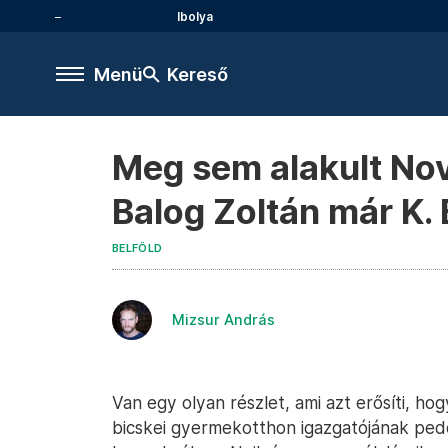
Ibolya
Menü
Kereső
Meg sem alakult Nov
Balog Zoltán már K.
BELFÖLD
Mizsur András
Van egy olyan részlet, ami azt erősíti, h
bicskei gyermekotthon igazgatójának pedof