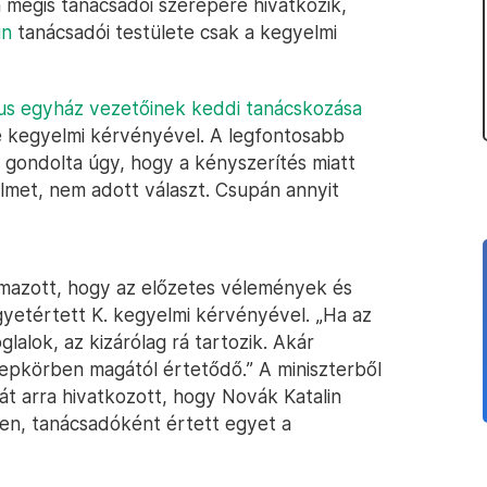
mégis tanácsadói szerepére hivatkozik,
in
tanácsadói testülete csak a kegyelmi
us egyház vezetőinek keddi tanácskozása
re kegyelmi kérvényével. A legfontosabb
 gondolta úgy, hogy a kényszerítés miatt
elmet, nem adott választ. Csupán annyit
mazott, hogy az előzetes vélemények és
yetértett K. kegyelmi kérvényével. „Ha az
lalok, az kizárólag rá tartozik. Akár
epkörben magától értetődő.” A miniszterből
t arra hivatkozott, hogy Novák Katalin
en, tanácsadóként értett egyet a