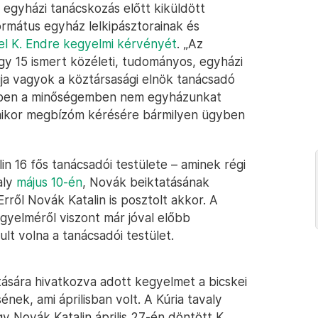
 egyházi tanácskozás előtt kiküldött
formátus egyház lelkipásztorainak és
fel K. Endre kegyelmi kérvényét
. „Az
gy 15 ismert közéleti, tudományos, egyházi
agja vagyok a köztársasági elnök tanácsadó
ebben a minőségemben nem egyházunkat
mikor megbízóm kérésére bármilyen ügyben
n 16 fős tanácsadói testülete – aminek régi
aly
május 10-én
, Novák beiktatásának
Erről Novák Katalin is posztolt akkor. A
egyelméről viszont már jóval előbb
t volna a tanácsadói testület.
ására hivatkozva adott kegyelmet a bicskei
ek, ami áprilisban volt. A Kúria tavaly
 Novák Katalin április 27-én döntött K.