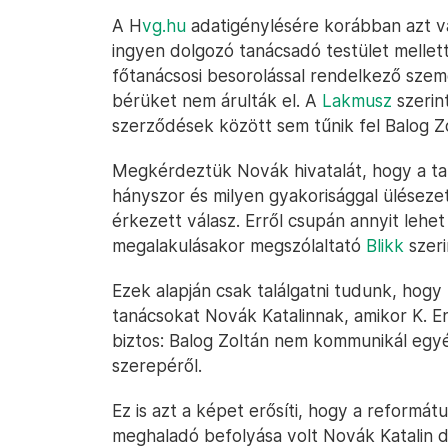
A H
vg.hu
adatigénylésére korábban azt vá
ingyen dolgozó tanácsadó testület mellet
főtanácsosi besorolással rendelkező szem
bérüket nem árulták el. A
Lakmusz
szerint
szerződések között sem tűnik fel Balog Z
Megkérdeztük Novák hivatalát, hogy a tan
hányszor és milyen gyakorisággal üléseze
érkezett válasz. Erről csupán annyit lehe
megalakulásakor megszólaltató
Blikk
szeri
Ezek alapján csak találgatni tudunk, hog
tanácsokat Novák Katalinnak, amikor K. E
biztos: Balog Zoltán nem kommunikál egy
szerepéről.
Ez is azt a képet erősíti, hogy a reformát
meghaladó befolyása volt Novák Katalin 