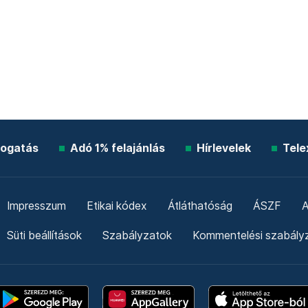
ogatás
Adó 1% felajánlás
Hírlevelek
Tele
Impresszum
Etikai kódex
Átláthatóság
ÁSZF
A
Süti beállítások
Szabályzatok
Kommentelési szabály