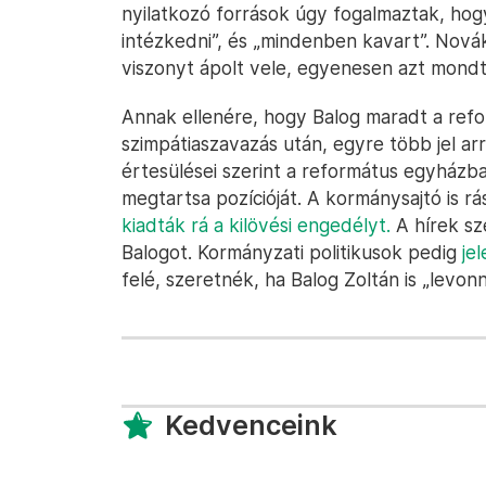
nyilatkozó források úgy fogalmaztak, hog
intézkedni”, és „mindenben kavart”. Novák
viszonyt ápolt vele, egyenesen azt mondt
Annak ellenére, hogy Balog maradt a ref
szimpátiaszavazás után, egyre több jel ar
értesülései szerint a református egyházb
megtartsa pozícióját. A kormánysajtó is rá
kiadták rá a kilövési engedélyt.
A hírek sz
Balogot. Kormányzati politikusok pedig
je
felé, szeretnék, ha Balog Zoltán is „levon
Kedvenceink