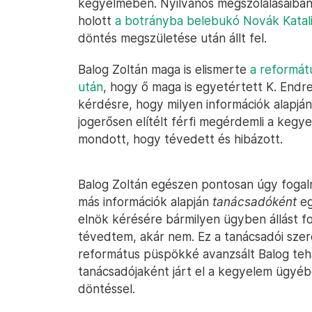
kegyelmében. Nyilvános megszólalásaiban 
holott
a botrányba belebukó Novák Katal
döntés megszületése után állt fel.
Balog Zoltán maga is elismerte
a reformát
után
, hogy ő maga is egyetértett K. End
kérdésre, hogy milyen információk alapján
jogerősen elítélt férfi megérdemli a kegy
mondott, hogy tévedett és hibázott.
Balog Zoltán egészen pontosan úgy fogal
más információk alapján
tanácsadóként
eg
elnök kérésére bármilyen ügyben állást fog
tévedtem, akár nem. Ez a tanácsadói szer
református püspökké avanzsált Balog tehá
tanácsadójaként járt el a kegyelem ügyéb
döntéssel.