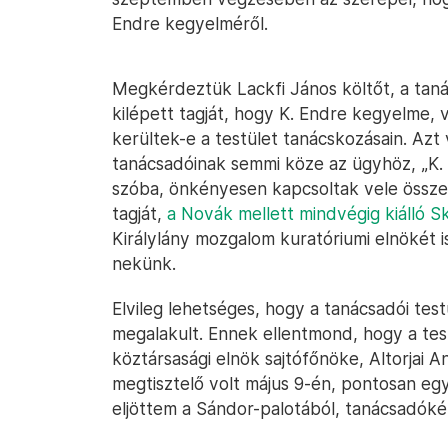
Endre kegyelméről.
Megkérdeztük Lackfi János költőt, a tanác
kilépett tagját, hogy K. Endre kegyelme,
kerültek-e a testület tanácskozásain. Azt
tanácsadóinak semmi köze az ügyhöz, „K
szóba, önkényesen kapcsoltak vele össze”
tagját,
a Novák mellett mindvégig kiálló S
Királylány mozgalom kuratóriumi elnökét i
nekünk.
Elvileg lehetséges, hogy a tanácsadói test
megalakult. Ennek ellentmond, hogy a tes
köztársasági elnök sajtófőnöke, Altorjai A
megtisztelő volt május 9-én, pontosan eg
eljöttem a Sándor-palotából, tanácsadókén