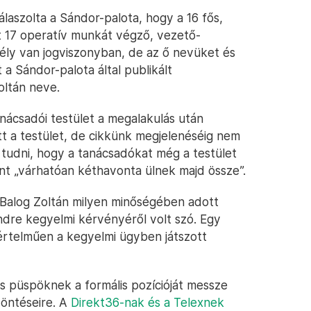
laszolta a Sándor-palota, hogy a 16 fős,
t 17 operatív munkát végző, vezető-
ély van jogviszonyban, de az ő nevüket és
 a Sándor-palota által publikált
oltán neve.
ácsadói testület a megalakulás után
tt a testület, de cikkünk megjelenéséig nem
t tudni, hogy a tanácsadókat még a testület
nt „várhatóan kéthavonta ülnek majd össze”.
y Balog Zoltán milyen minőségében adott
ndre kegyelmi kérvényéről volt szó. Egy
értelműen a kegyelmi ügyben játszott
us püspöknek a formális pozícióját messze
döntéseire. A
Direkt36-nak és a Telexnek