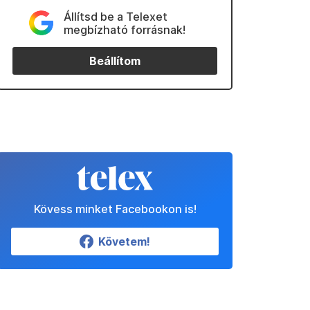
Állítsd be a Telexet
megbízható forrásnak!
Beállítom
Kövess minket Facebookon is!
Követem!