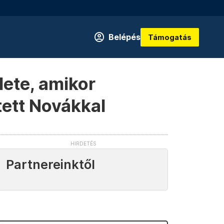
Belépés
Támogatás
lete, amikor
tett Novákkal
Partnereinktől