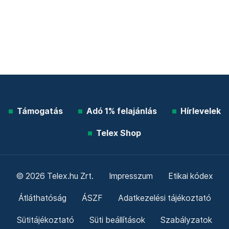
Támogatás
Adó 1% felajánlás
Hírlevelek
Telex Shop
© 2026 Telex.hu Zrt.
Impresszum
Etikai kódex
Átláthatóság
ÁSZF
Adatkezelési tájékoztató
Sütitájékoztató
Süti beállítások
Szabályzatok