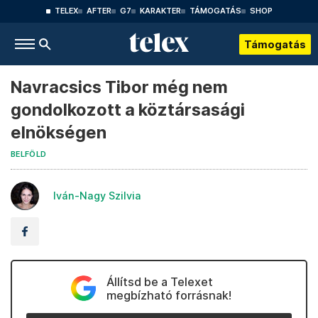
TELEX
AFTER
G7
KARAKTER
TÁMOGATÁS
SHOP
Támogatás
Navracsics Tibor még nem
gondolkozott a köztársasági
elnökségen
BELFÖLD
Iván-Nagy Szilvia
Állítsd be a Telexet
megbízható forrásnak!