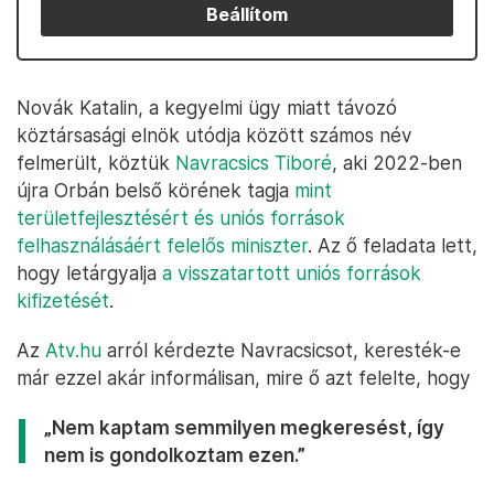
Beállítom
Novák Katalin, a kegyelmi ügy miatt távozó
köztársasági elnök utódja között számos név
felmerült, köztük
Navracsics Tiboré
, aki 2022-ben
újra Orbán belső körének tagja
mint
területfejlesztésért és uniós források
felhasználásáért felelős miniszter
. Az ő feladata lett,
hogy letárgyalja
a visszatartott uniós források
kifizetését
.
Az
Atv.hu
arról kérdezte Navracsicsot, keresték-e
már ezzel akár informálisan, mire ő azt felelte, hogy
„Nem kaptam semmilyen megkeresést, így
nem is gondolkoztam ezen.”