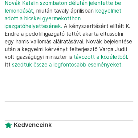
Novák Katalin szombaton délután jelentette be
lemondását
, miután tavaly áprilisban
kegyelmet
adott a bicskei gyermekotthon
igazgatóhelyettesének.
A kényszerítésért elítélt K.
Endre a pedofil igazgató tettét akarta eltussolni
egy hamis vallomás aláíratásával. Novák bejelentése
után a kegyelmi kérvényt felterjesztő Varga Judit
volt igazságügyi miniszter is
távozott a közéletből
.
Itt
szedtük össze a legfontosabb eseményeket.
Kedvenceink