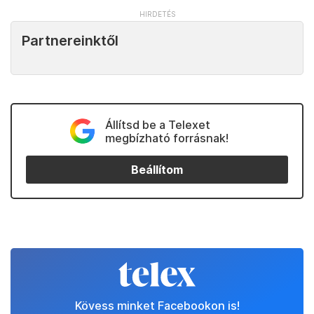
Partnereinktől
Állítsd be a Telexet
megbízható forrásnak!
Beállítom
Kövess minket Facebookon is!