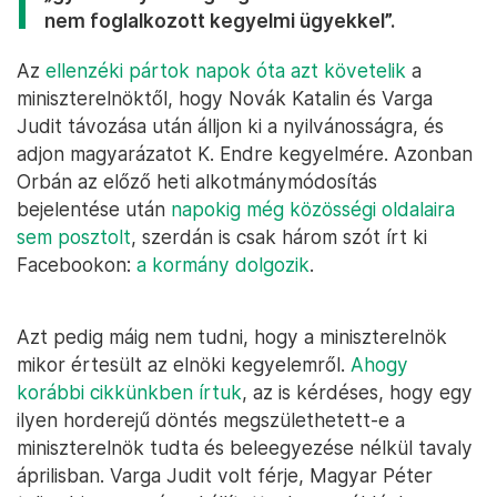
nem foglalkozott kegyelmi ügyekkel”.
Az
ellenzéki pártok napok óta azt követelik
a
miniszterelnöktől, hogy Novák Katalin és Varga
Judit távozása után álljon ki a nyilvánosságra, és
adjon magyarázatot K. Endre kegyelmére. Azonban
Orbán az előző heti alkotmánymódosítás
bejelentése után
napokig még közösségi oldalaira
sem posztolt
, szerdán is csak három szót írt ki
Facebookon:
a kormány dolgozik
.
Azt pedig máig nem tudni, hogy a miniszterelnök
mikor értesült az elnöki kegyelemről.
Ahogy
korábbi cikkünkben írtuk
, az is kérdéses, hogy egy
ilyen horderejű döntés megszülethetett-e a
miniszterelnök tudta és beleegyezése nélkül tavaly
áprilisban. Varga Judit volt férje, Magyar Péter