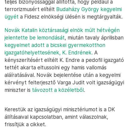
teljes bizonyossággal állította, hogy például a
terrorizmusért elítélt
Budaházy György kegyelmi
ügyét
a Fidesz elnökségi ülésén is megtárgyalták.
Novák Katalin köztársasági elnök múlt hétvégén
jelentette be lemondását
, miután tavaly áprilisban
kegyelmet adott a bicskei gyermekotthon
igazgatóhelyettesének, K. Endrének.
A
kényszerítésért elítélt K. Endre a pedofil igazgató
tettét akarta eltussolni egy hamis vallomás
aláíratásával. Novák bejelentése után a kegyelmi
kérvényt felterjesztő Varga Judit volt igazságügyi
miniszter is
távozott a közéletből
.
Kerestük az igazságügyi minisztériumot is a DK
állításaival kapcsolatban, amint válaszolnak,
frissítjük a cikket.