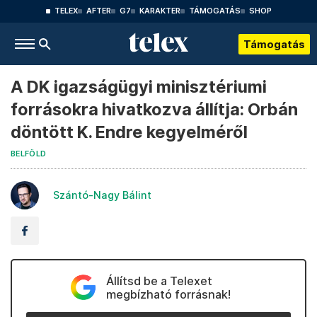
TELEX
AFTER
G7
KARAKTER
TÁMOGATÁS
SHOP
Támogatás
A DK igazságügyi minisztériumi
forrásokra hivatkozva állítja: Orbán
döntött K. Endre kegyelméről
BELFÖLD
Szántó-Nagy Bálint
Állítsd be a Telexet
megbízható forrásnak!