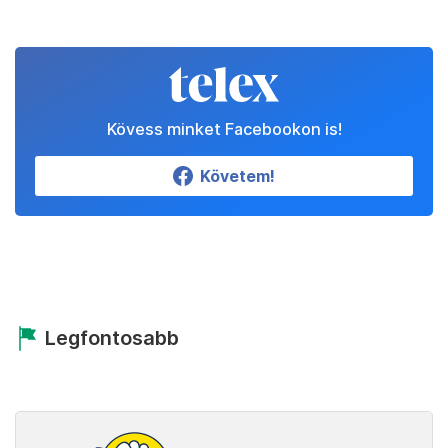
Kövess minket Facebookon is!
Követem!
Legfontosabb