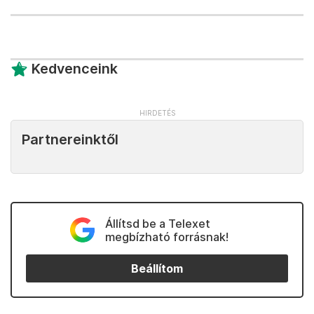
Kedvenceink
Partnereinktől
Állítsd be a Telexet
megbízható forrásnak!
Beállítom