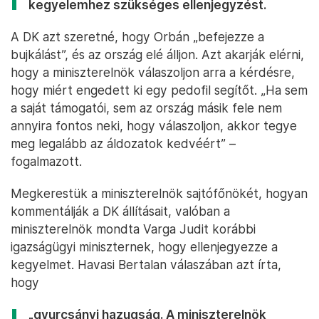
kegyelemhez szükséges ellenjegyzést.
A DK azt szeretné, hogy Orbán „befejezze a
bujkálást”, és az ország elé álljon. Azt akarják elérni,
hogy a miniszterelnök válaszoljon arra a kérdésre,
hogy miért engedett ki egy pedofil segítőt. „Ha sem
a saját támogatói, sem az ország másik fele nem
annyira fontos neki, hogy válaszoljon, akkor tegye
meg legalább az áldozatok kedvéért” –
fogalmazott.
Megkerestük a miniszterelnök sajtófőnökét, hogyan
kommentálják a DK állításait, valóban a
miniszterelnök mondta Varga Judit korábbi
igazságügyi miniszternek, hogy ellenjegyezze a
kegyelmet. Havasi Bertalan válaszában azt írta,
hogy
„gyurcsányi hazugság. A miniszterelnök