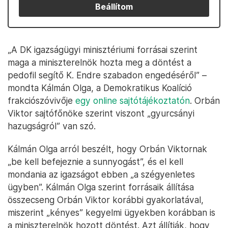
Beállítom
„A DK igazságügyi minisztériumi forrásai szerint
maga a miniszterelnök hozta meg a döntést a
pedofil segítő K. Endre szabadon engedéséről” –
mondta Kálmán Olga, a Demokratikus Koalíció
frakciószóvivője
egy online sajtótájékoztatón
. Orbán
Viktor sajtófőnöke szerint viszont „gyurcsányi
hazugságról” van szó.
Kálmán Olga arról beszélt, hogy Orbán Viktornak
„be kell befejeznie a sunnyogást”, és el kell
mondania az igazságot ebben „a szégyenletes
ügyben”. Kálmán Olga szerint forrásaik állítása
összecseng Orbán Viktor korábbi gyakorlatával,
miszerint „kényes” kegyelmi ügyekben korábban is
a miniszterelnök hozott döntést. Azt állítják, hogy