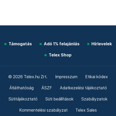
Támogatás
Adó 1% felajánlás
Hírlevelek
Telex Shop
© 2026 Telex.hu Zrt.
Impresszum
Etikai kódex
Átláthatóság
ÁSZF
Adatkezelési tájékoztató
Sütitájékoztató
Süti beállítások
Szabályzatok
Kommentelési szabályzat
Telex Sales