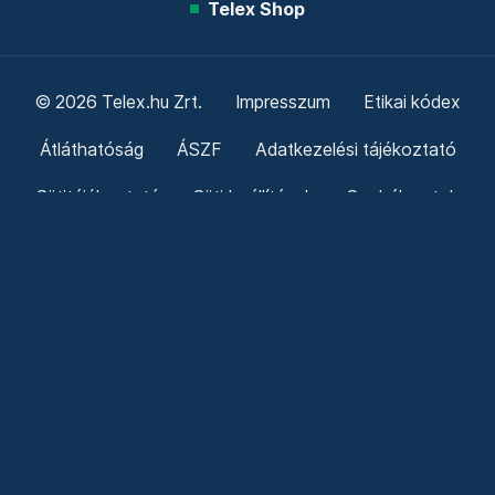
Telex Shop
© 2026 Telex.hu Zrt.
Impresszum
Etikai kódex
Átláthatóság
ÁSZF
Adatkezelési tájékoztató
Sütitájékoztató
Süti beállítások
Szabályzatok
Kommentelési szabályzat
Telex Sales