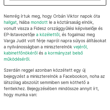
Nemrég írtuk meg, hogy Orbán Viktor napok óta
hallgat
, hiába
mondott
le a köztársaság elnök,
vonult vissza a Fidesz országgyűlési képviselője és
EP-listavezetője
a közélettől
, és fogalmaz meg
Varga Judit volt férje napról napra súlyos állításokat
a nyilvánosságban a miniszterelnök
vejéről,
kabinetfőnökéről
és
a kormányzat belső
működéséről.
Szerdán reggel azonban közzétett egy új
bejegyzést a miniszterelnök a Facebookon, noha az
látszólag abszolút semmiben sem köthető a
fentiekhez. Bejegyzésében mindössze annyit írt,
hogy munka van: