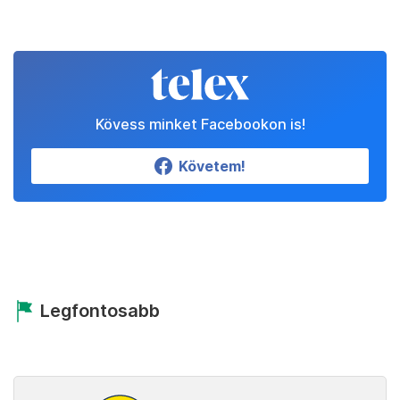
Kövess minket Facebookon is!
Követem!
Legfontosabb