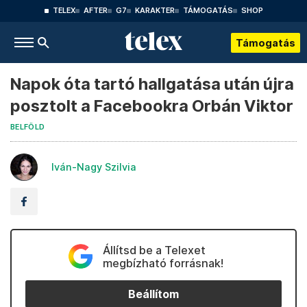
TELEX
AFTER
G7
KARAKTER
TÁMOGATÁS
SHOP
Támogatás
Napok óta tartó hallgatása után újra
posztolt a Facebookra Orbán Viktor
BELFÖLD
Iván-Nagy Szilvia
Állítsd be a Telexet
megbízható forrásnak!
Beállítom