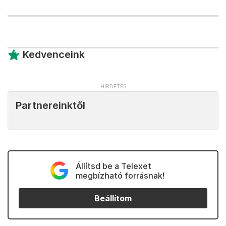
Kedvenceink
Partnereinktől
Állítsd be a Telexet
megbízható forrásnak!
Beállítom