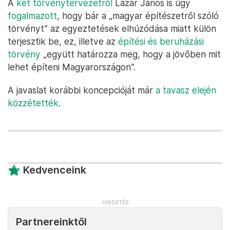
A
két törvénytervezetről
Lázár János is úgy
fogalmazott
, hogy bár a „magyar építészetről szóló
törvényt” az egyeztetések elhúzódása miatt külön
terjesztik be, ez, illetve az
építési és beruházási
törvény
„együtt határozza meg, hogy a jövőben mit
lehet építeni Magyarországon”.
A javaslat korábbi koncepcióját már
a tavasz elején
közzétették.
Kedvenceink
Partnereinktől