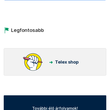
Legfontosabb
Telex shop
További élő árfolyamok!