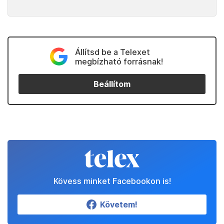
Állítsd be a Telexet
megbízható forrásnak!
Beállítom
Kövess minket Facebookon is!
Követem!