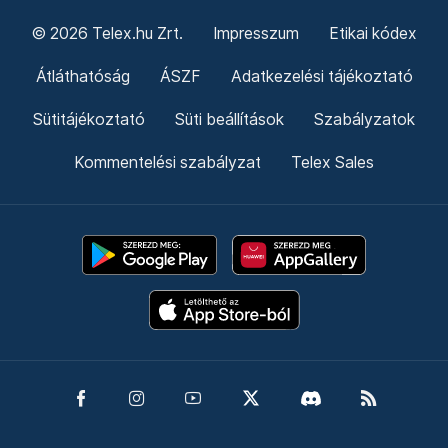
© 2026 Telex.hu Zrt.
Impresszum
Etikai kódex
Átláthatóság
ÁSZF
Adatkezelési tájékoztató
Sütitájékoztató
Süti beállítások
Szabályzatok
Kommentelési szabályzat
Telex Sales