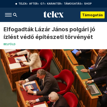
TELEX
AFTER
G7
KARAKTER
TÁMOGATÁS
SHOP
Támogatás
Elfogadták Lázár János polgári jó
ízlést védő építészeti törvényét
BELFÖLD