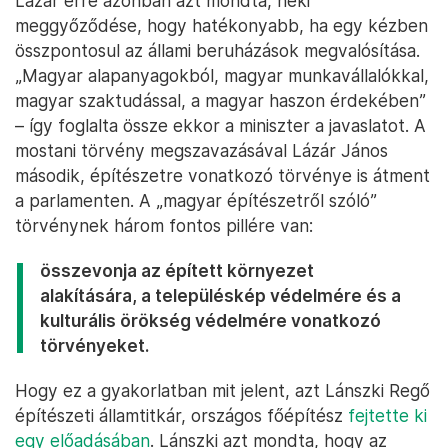
Lázár erre azonban azt mondta, neki
meggyőződése, hogy hatékonyabb, ha egy kézben
összpontosul az állami beruházások megvalósítása.
„Magyar alapanyagokból, magyar munkavállalókkal,
magyar szaktudással, a magyar haszon érdekében”
– így foglalta össze ekkor a miniszter a javaslatot. A
mostani törvény megszavazásával Lázár János
második, építészetre vonatkozó törvénye is átment
a parlamenten. A „magyar építészetről szóló”
törvénynek három fontos pillére van:
összevonja az épített környezet
alakítására, a településkép védelmére és a
kulturális örökség védelmére vonatkozó
törvényeket.
Hogy ez a gyakorlatban mit jelent, azt Lánszki Regő
építészeti államtitkár, országos főépítész
fejtette ki
egy előadásában
. Lánszki azt mondta, hogy az