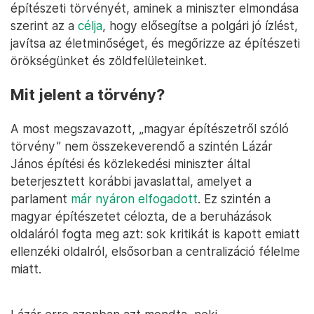
építészeti törvényét, aminek a miniszter elmondása
szerint az a
célja
, hogy elősegítse a polgári jó ízlést,
javítsa az életminőséget, és megőrizze az építészeti
örökségünket és zöldfelületeinket.
Mit jelent a törvény?
A most megszavazott, „magyar építészetről szóló
törvény” nem összekeverendő a szintén Lázár
János építési és közlekedési miniszter által
beterjesztett korábbi javaslattal, amelyet a
parlament
már nyáron elfogadott
. Ez szintén a
magyar építészetet célozta, de a beruházások
oldaláról fogta meg azt: sok kritikát is kapott emiatt
ellenzéki oldalról, elsősorban a centralizáció félelme
miatt.