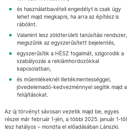
és használatbavételi engedélyt is csak úgy
lehet majd megkapni, ha arra az építész is
rábólint.
Valamint lesz zöldterületi tanúsítási rendszer,
megszűnik az egyszerűsített bejelentés,
egyszerűsítik a HÉSZ fogalmát, szigorodik a
szabályozás a reklámhordozókkal
kapcsolatban,
és műemlékeknél illetékmentességgel,
jövedelemadó-kedvezménnyel segítik majd a
felújításokat.
Az új törvényt sávosan vezetik majd be, egyes
részei már február 1-jén, a többi 2025. január 1-től
lesz hatályos – mondta el előadásában Lánszki.