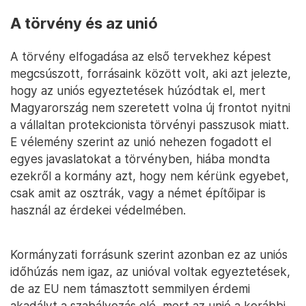
A törvény és az unió
A törvény elfogadása az első tervekhez képest
megcsúszott, forrásaink között volt, aki azt jelezte,
hogy az uniós egyeztetések húzódtak el, mert
Magyarország nem szeretett volna új frontot nyitni
a vállaltan protekcionista törvényi passzusok miatt.
E vélemény szerint az unió nehezen fogadott el
egyes javaslatokat a törvényben, hiába mondta
ezekről a kormány azt, hogy nem kérünk egyebet,
csak amit az osztrák, vagy a német építőipar is
használ az érdekei védelmében.
Kormányzati forrásunk szerint azonban ez az uniós
időhúzás nem igaz, az unióval voltak egyeztetések,
de az EU nem támasztott semmilyen érdemi
akadályt a szabályozás elé, mert az unió a korábbi