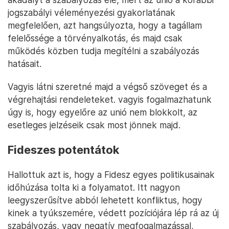
jogszabályi véleményezési gyakorlatának
megfelelően, azt hangsúlyozta, hogy a tagállam
felelőssége a törvényalkotás, és majd csak
működés közben tudja megítélni a szabályozás
hatásait.
Vagyis látni szeretné majd a végső szöveget és a
végrehajtási rendeleteket. vagyis fogalmazhatunk
úgy is, hogy egyelőre az unió nem blokkolt, az
esetleges jelzéseik csak most jönnek majd.
Fideszes potentátok
Hallottuk azt is, hogy a Fidesz egyes politikusainak
időhúzása tolta ki a folyamatot. Itt nagyon
leegyszerűsítve abból lehetett konfliktus, hogy
kinek a tyúkszemére, védett pozíciójára lép rá az új
szabályozás, vagy negatív megfogalmazással,