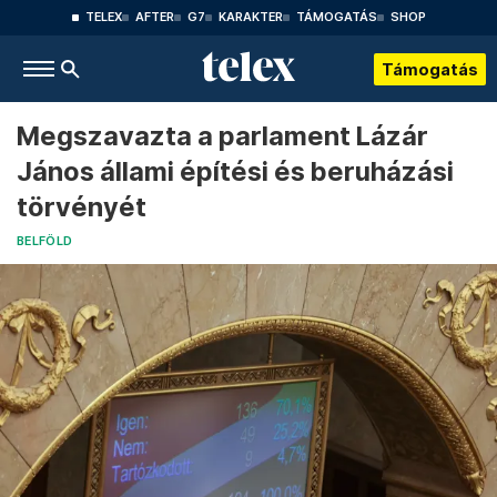
TELEX
AFTER
G7
KARAKTER
TÁMOGATÁS
SHOP
Támogatás
Megszavazta a parlament Lázár
János állami építési és beruházási
törvényét
BELFÖLD