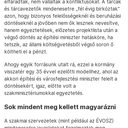
elfáradtak, nem vállalták a konfliktusokat. A tárcák
és tárcavezetők mindenesetre „fél évig birkóztak”
azon, hogy bizonyos felelősségeknél és beruházási
döntéseknél a jövőben nem ők lesznek nevesítve,
hanem egyeztetések, előzetes projektlista után a
végső döntés az építési miniszter hatásköre, ha
tetszik, az állami költségvetésből végső soron ő
költheti el a pénzt.
Ahogy egyik forrásunk utalt rá, ezzel a kormány
visszatér egy 35 évvel ezelőtti modellhez, ahol az
akkori építési és városfejlesztési miniszter felelt a
döntésekért, igaz, előtte volt a
szakminisztériumokkal egyeztetés.
Sok mindent meg kellett magyarázni
A szakmai szervezetek (mint például az ÉVOSZ)
mindenesetre javaslatokat fogalmaztak meg,