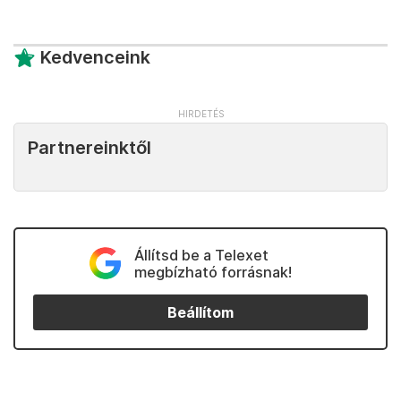
Kedvenceink
Partnereinktől
Állítsd be a Telexet
megbízható forrásnak!
Beállítom