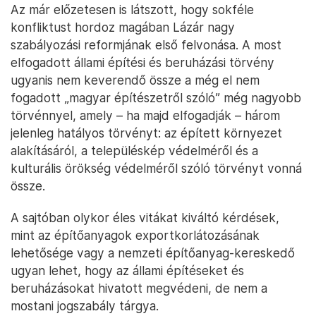
Az már előzetesen is látszott, hogy sokféle
konfliktust hordoz magában Lázár nagy
szabályozási reformjának első felvonása. A most
elfogadott állami építési és beruházási törvény
ugyanis nem keverendő össze a még el nem
fogadott „magyar építészetről szóló” még nagyobb
törvénnyel, amely – ha majd elfogadják – három
jelenleg hatályos törvényt: az épített környezet
alakításáról, a településkép védelméről és a
kulturális örökség védelméről szóló törvényt vonná
össze.
A sajtóban olykor éles vitákat kiváltó kérdések,
mint az építőanyagok exportkorlátozásának
lehetősége vagy a nemzeti építőanyag-kereskedő
ugyan lehet, hogy az állami építéseket és
beruházásokat hivatott megvédeni, de nem a
mostani jogszabály tárgya.