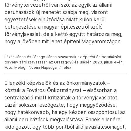
törvénytervezetről van szó: az egyik az állami
beruházások új menetét szabja meg, viszont
egyeztetések elhúzódása miatt külön kerül
beterjesztése a magyar építészetről szóló
törvényjavaslat, de a kettő együtt határozza meg,
hogy a jövőben mit lehet építeni Magyarországon.
Lázár János és Fónagy János szavaznak az építési és beruházási
törvény zárószavazásán az Országgyűlés ülésén 2023. július 4-én –
Fotó: Melegh Noémi Napsugár / Telex
Ellenzéki képviselők és az önkormányzatok –
köztük a Fővárosi Önkormányzat – elsősorban a
centralizáció miatt kritizálták a törvényjavaslatot.
Lázár sokszor leszögezte, hogy meggyőződése,
hogy hatékonyabb, ha egy kézben összpontosul az
állami beruházások megvalósítása. Ennek ellenére
kidolgozott egy több pontból álló javaslatcsomagot,