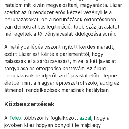
hatalom mit kíván megvalósítani, magyarázta. Lázár
szerint az új rendszer erős kézzel vezényli le a
beruházásokat, de a beruházások eldöntésében
van demokratikus legitimáció, több száz javaslatot
mérlegeltek a törvényjavaslat kidolgozása során.
A hatályba lépés viszont nyitott kérdés maradt,
ezért Lázár azt kérte a parlamenttől, hogy
halasszák el a zárószavazást, mivel a két javaslat
tárgyalása és elfogadása kettévált. Az állami
beruházások rendjéről szóló javaslat előbb lépne
életbe, mint a magyar építészetről szóló, addig az
átmeneti rendelkezések maradnak hatályban.
Közbeszerzések
A
Telex
többször is foglalkozott
azzal
, hogy a
jövőben ki és hogyan bonyolít le majd egy