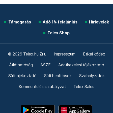
Támogatás
Adó 1% felajánlás
Hírlevelek
Telex Shop
© 2026 Telex.hu Zrt.
Impresszum
Etikai kódex
Átláthatóság
ÁSZF
Adatkezelési tájékoztató
Sütitájékoztató
Süti beállítások
Szabályzatok
Kommentelési szabályzat
Telex Sales