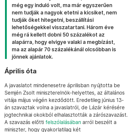
még egy induló volt, ma már egyszerűen
nem tudják a nagyok etetni a kicsiket, nem
tudják őket hitegetni, beszállítási
lehetőségekkel visszatartani. Három éve
még rá kellett dobni 50 százalékot az
alapárra, hogy elvigye valaki a megbízást,
ma az alapár 70 százalékánál olcsóbban is
jönnek ajánlatok.
Április óta
A javaslatot mindenesetre áprilisban nyújtotta be
Semjén Zsolt miniszterelnök-helyettes, az általános
vitája május végén kezdődött. Eredetileg június 13-
án szavaztak volna a javaslatról, de Lázár kérésére
jogtechnikai okokból elhalasztották a zárószavazást.
A szavazás előtti
felszólalásában
arról beszélt a
miniszter, hogy gyakorlatilag két