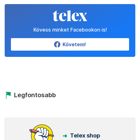
Kövess minket Facebookon is!
Követem!
Legfontosabb
Telex shop