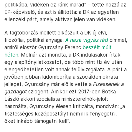
politikába, vidéken ez ránk marad” – tette hozzá az
EP-képviselő, és azt is állította: a DK az egyetlen
ellenzéki párt, amely aktívan jelen van vidéken.
A tagtoborzás mellett elkészült a DK új elvi,
filozófiai, politikai anyaga:
A haza vigyáz rád
címmel,
amiről először Gyurcsány Ferenc
beszélt múlt
héten
. Molnár azt mondta, a DK indulásakor írtak
egy alapítónyilatkozatot, de több mint tíz év után
elengedhetetlen volt annak felülvizsgálata. A párt a
jövőben jobban kidomborítja a szociáldemokrata
jellegét, Gyurcsány már elő is vette a
Fizessenek a
gazdagot
szlogent. Amikor ezt 2017-ben Botka
László akkori szocialista miniszterelnök-jelölt
használta, Gyurcsány élesen kritizálta, mondván: „a
tisztességes középosztályt nem illik fenyegetni,
őket inkább támogatni kell”.