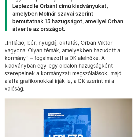
Leplezd le Orbánt
című kiadványukat,
amelyben Molnár szavai szerint
bemutatnak 15 hazugságot, amellyel Orbán
átverte az országot.
„Infláció, bér, nyugdíj, oktatás, Orbán Viktor
vagyona. Olyan témák, amelyekben hazudott a
kormány” – fogalmazott a DK alelnöke. A
kiadványban egy-egy oldalon hazugságként
szerepelnek a kormányzati megszólalások, majd
alatta grafikonokkal írják le, a DK szerint mi a
valóság.