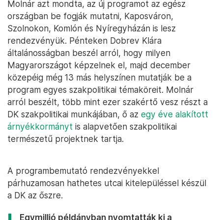
Molnár azt mondta, az új programot az egész
országban be fogják mutatni, Kaposváron,
Szolnokon, Komlón és Nyíregyházán is lesz
rendezvényük. Pénteken Dobrev Klára
általánosságban beszél arról, hogy milyen
Magyarországot képzelnek el, majd december
közepéig még 13 más helyszínen mutatják be a
program egyes szakpolitikai témaköreit. Molnár
arról beszélt, több mint ezer szakértő vesz részt a
DK szakpolitikai munkájában, ő az
egy éve alakított
árnyékkormányt
is alapvetően szakpolitikai
természetű projektnek tartja.
A programbemutató rendezvényekkel
párhuzamosan hathetes utcai kitelepüléssel készül
a DK az őszre.
Egymillió példányban nyomtatták ki a