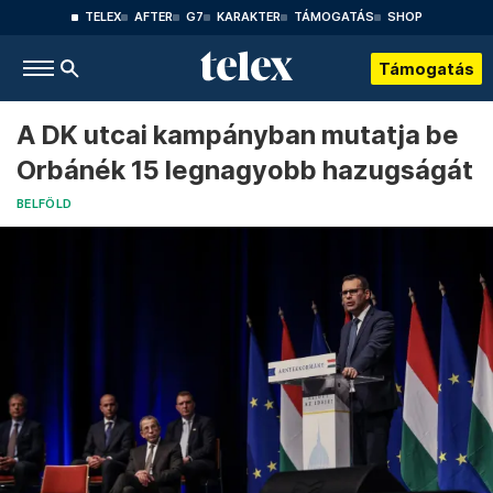
TELEX
AFTER
G7
KARAKTER
TÁMOGATÁS
SHOP
Támogatás
A DK utcai kampányban mutatja be
Orbánék 15 legnagyobb hazugságát
BELFÖLD