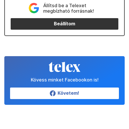
Állítsd be a Telexet
megbízható forrásnak!
Beállítom
Kövess minket Facebookon is!
Követem!