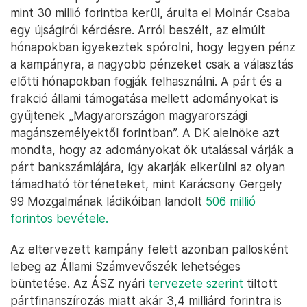
mint 30 millió forintba kerül, árulta el Molnár Csaba
egy újságírói kérdésre. Arról beszélt, az elmúlt
hónapokban igyekeztek spórolni, hogy legyen pénz
a kampányra, a nagyobb pénzeket csak a választás
előtti hónapokban fogják felhasználni. A párt és a
frakció állami támogatása mellett adományokat is
gyűjtenek „Magyarországon magyarországi
magánszemélyektől forintban”. A DK alelnöke azt
mondta, hogy az adományokat ők utalással várják a
párt bankszámlájára, így akarják elkerülni az olyan
támadható történeteket, mint Karácsony Gergely
99 Mozgalmának ládikóiban landolt
506 millió
forintos bevétele.
Az eltervezett kampány felett azonban pallosként
lebeg az Állami Számvevőszék lehetséges
büntetése. Az ÁSZ nyári
tervezete szerint
tiltott
pártfinanszírozás miatt akár 3,4 milliárd forintra is