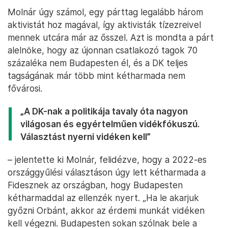
Molnár úgy számol, egy párttag legalább három
aktivistát hoz magával, így aktivisták tízezreivel
mennek utcára már az ősszel. Azt is mondta a párt
alelnöke, hogy az újonnan csatlakozó tagok 70
százaléka nem Budapesten él, és a DK teljes
tagságának már több mint kétharmada nem
fővárosi.
„A DK-nak a politikája tavaly óta nagyon
világosan és egyértelműen vidékfókuszú.
Választást nyerni vidéken kell”
– jelentette ki Molnár, felidézve, hogy a 2022-es
országgyűlési választáson úgy lett kétharmada a
Fidesznek az országban, hogy Budapesten
kétharmaddal az ellenzék nyert. „Ha le akarjuk
győzni Orbánt, akkor az érdemi munkát vidéken
kell végezni. Budapesten sokan szólnak bele a