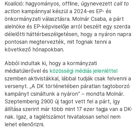
Koalíció: hagyományos, offline, úgynevezett
call to
action
kampánnyal készül a 2024-es EP- és
önkormányzati választásra. Molnár Csaba, a párt
alelnöke és EP-képviselője arról beszélt egy szerda
délelőtti háttérbeszélgetésen, hogy a nyáron napra
pontosan megtervezték, mit fognak tenni a
következő hónapokban.
Abból indultak ki, hogy a kormányzati
médiatúlerővel és
közösségi médiás jelenléttel
szemben aktivistákkal, lábbal tudják csak felvenni a
versenyt. „A DK történetében páratlan tagtoborzó
kampányt csináltunk a nyáron” – mondta Molnár.
Szeptemberig 2900 új tagot vett fel a párt, így
állítása szerint már több mint 17 ezer tagja van a DK-
nak. Igaz, a taglétszámot hivatalosan sehol nem
lehet ellenőrizni.