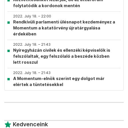
folytatódik a kordonok mentén
2022. July 18. – 22:00
Rendkívüli parlamenti ülésnapot kezdeményez a
Momentum a katatörvény újratárgyalása
érdekében
2022. July 18. – 21:43
Nyíregyházán civilek és ellenzéki képviselők is
felszólaltak, egy felszólaló a beszéde közben
lett rosszul
2022. July 18. – 21:43
A Momentum-elnök szerint egy dolgot már
elértek a tüntetésekkel
Kedvenceink