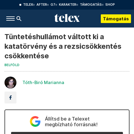
TELEX
AFTER
G7
KARAKTER
TÁMOGATÁS
SHOP
Támogatás
Tüntetéshullámot váltott ki a
katatörvény és a rezsicsökkentés
csökkentése
BELFÖLD
Tóth-Biró Marianna
Állítsd be a Telexet
megbízható forrásnak!