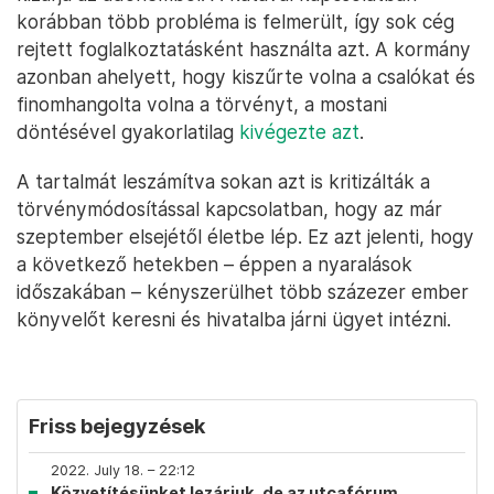
korábban több probléma is felmerült, így sok cég
rejtett foglalkoztatásként használta azt. A kormány
azonban ahelyett, hogy kiszűrte volna a csalókat és
finomhangolta volna a törvényt, a mostani
döntésével gyakorlatilag
kivégezte azt
.
A tartalmát leszámítva sokan azt is kritizálták a
törvénymódosítással kapcsolatban, hogy az már
szeptember elsejétől életbe lép. Ez azt jelenti, hogy
a következő hetekben – éppen a nyaralások
időszakában – kényszerülhet több százezer ember
könyvelőt keresni és hivatalba járni ügyet intézni.
Friss bejegyzések
2022. July 18. – 22:12
Közvetítésünket lezárjuk, de az utcafórum