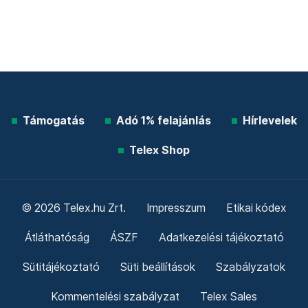
Támogatás
Adó 1% felajánlás
Hírlevelek
Telex Shop
© 2026 Telex.hu Zrt.
Impresszum
Etikai kódex
Átláthatóság
ÁSZF
Adatkezelési tájékoztató
Sütitájékoztató
Süti beállítások
Szabályzatok
Kommentelési szabályzat
Telex Sales