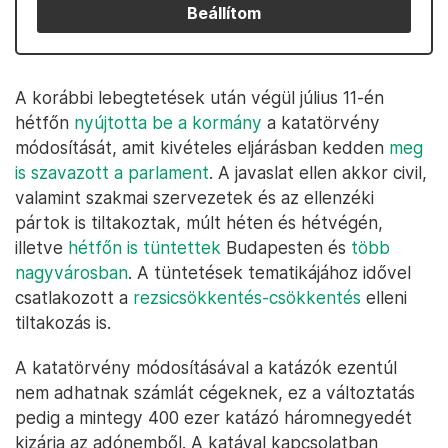
Beállítom
A korábbi lebegtetések után végül július 11-én
hétfőn
nyújtotta be a kormány
a katatörvény
módosítását, amit kivételes eljárásban kedden
meg
is szavazott a parlament
. A javaslat ellen akkor civil,
valamint szakmai szervezetek és az ellenzéki
pártok is tiltakoztak, múlt héten és hétvégén,
illetve
hétfőn is tüntettek
Budapesten és
több
nagyvárosban
. A tüntetések tematikájához idővel
csatlakozott a
rezsicsökkentés-csökkentés
elleni
tiltakozás is.
A katatörvény módosításával a katázók ezentúl
nem adhatnak számlát cégeknek, ez a változtatás
pedig a mintegy 400 ezer katázó háromnegyedét
kizárja az adónemből. A katával kapcsolatban