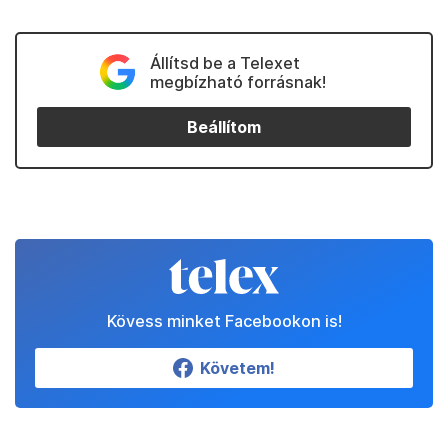
Állítsd be a Telexet
megbízható forrásnak!
Beállítom
Kövess minket Facebookon is!
Követem!