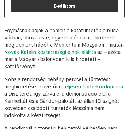
Beállítom
Egymásnak adják a bömbit a katatüntetők a budai
Várban, ahova este, egyetlen óra alatt hirdetett
meg demonstrációt a Momentum Mozgalom, miután
N
ovák Katalin köztársasági elnök aláírta
az – azóta
már a Magyar Közlönyben ki is hirdetett –
katatörvényt.
Noha a rendőrség néhány perccel a tüntetést
meghirdetését követően
teljesen körbekordonozta
a Dísz teret, így zárva el a demonstráció elől a
Karmelitát és a Sándor-palotát, az államfői szignót
követően csalódott tüntetők létszáma nem
indokolta a készültséget.
A rendkívüli biztonsági helyzetről vélhetően nem