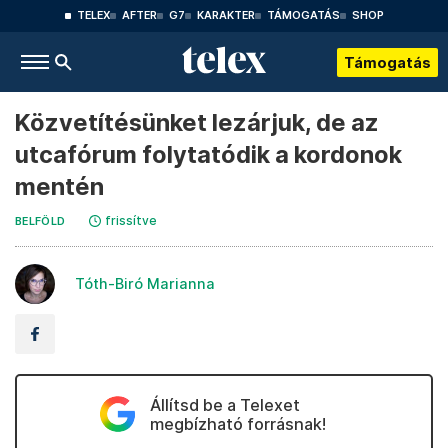
TELEX
AFTER
G7
KARAKTER
TÁMOGATÁS
SHOP
Támogatás
Közvetítésünket lezárjuk, de az
utcafórum folytatódik a kordonok
mentén
frissítve
BELFÖLD
Tóth-Biró Marianna
Állítsd be a Telexet
megbízható forrásnak!