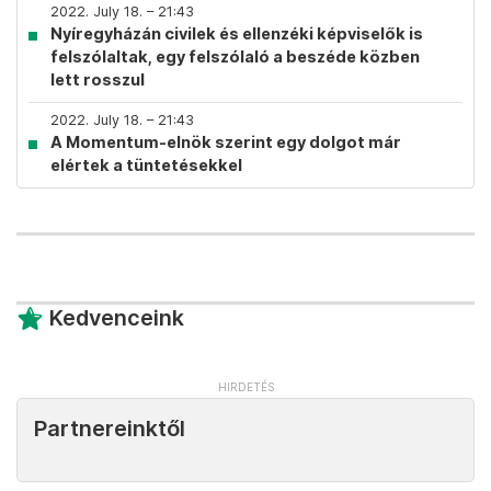
2022. July 18. – 21:43
Nyíregyházán civilek és ellenzéki képviselők is
felszólaltak, egy felszólaló a beszéde közben
lett rosszul
2022. July 18. – 21:43
A Momentum-elnök szerint egy dolgot már
elértek a tüntetésekkel
Kedvenceink
Partnereinktől