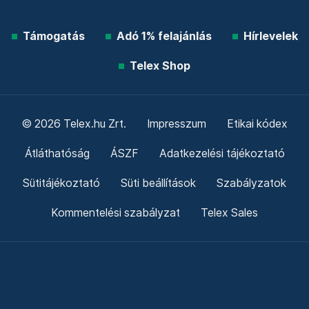
Támogatás
Adó 1% felajánlás
Hírlevelek
Telex Shop
© 2026 Telex.hu Zrt.
Impresszum
Etikai kódex
Átláthatóság
ÁSZF
Adatkezelési tájékoztató
Sütitájékoztató
Süti beállítások
Szabályzatok
Kommentelési szabályzat
Telex Sales