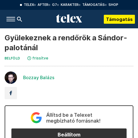
TELEX
AFTER
G7
KARAKTER
TÁMOGATÁS
SHOP
Támogatás
Gyülekeznek a rendőrök a Sándor-
palotánál
frissítve
BELFÖLD
Bozzay Balázs
Állítsd be a Telexet
megbízható forrásnak!
Beállítom