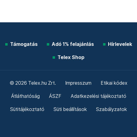
Támogatás
Adó 1% felajánlás
Hírlevelek
Telex Shop
© 2026 Telex.hu Zrt.
Impresszum
Etikai kódex
Átláthatóság
ÁSZF
Adatkezelési tájékoztató
Sütitájékoztató
Süti beállítások
Szabályzatok
Kommentelési szabályzat
Telex Sales