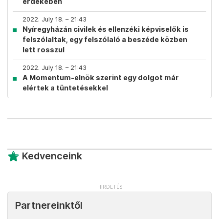
érdekében
2022. July 18. – 21:43
Nyíregyházán civilek és ellenzéki képviselők is
felszólaltak, egy felszólaló a beszéde közben
lett rosszul
2022. July 18. – 21:43
A Momentum-elnök szerint egy dolgot már
elértek a tüntetésekkel
Kedvenceink
Partnereinktől