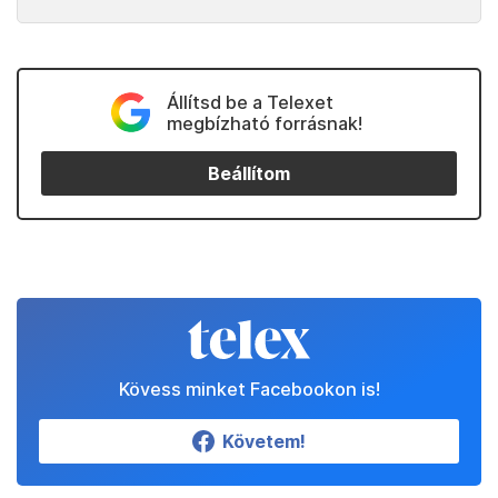
Állítsd be a Telexet
megbízható forrásnak!
Beállítom
Kövess minket Facebookon is!
Követem!