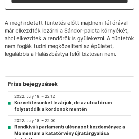
A meghirdetett tüntetés előtt majdnem fél órával
már elkezdték lezárni a Sándor-palota környékét,
ahol elkezdtek a rendőrök is gyülekezni. A tüntetők
nem fogják tudni megközelíteni az épületet,
legalábbis a Halászbástya felől biztosan nem.
Friss bejegyzések
2022. July 18. – 22:12
Közvetítésünket lezárjuk, de az utcafórum
folytatódik a kordonok mentén
2022. July 18. – 22:00
Rendkívüli parlamenti ülésnapot kezdeményez a
Momentum a katatörvény újratárgyalása