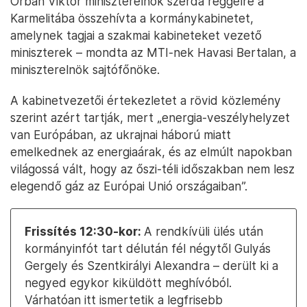
Orbán Viktor miniszterelnök szerda reggelre a
Karmelitába összehívta a kormánykabinetet,
amelynek tagjai a szakmai kabineteket vezető
miniszterek – mondta az MTI-nek Havasi Bertalan, a
miniszterelnök sajtófőnöke.
A kabinetvezetői értekezletet a rövid közlemény
szerint azért tartják, mert „energia-veszélyhelyzet
van Európában, az ukrajnai háború miatt
emelkednek az energiaárak, és az elmúlt napokban
világossá vált, hogy az őszi-téli időszakban nem lesz
elegendő gáz az Európai Unió országaiban”.
Frissítés 12:30-kor:
A rendkívüli ülés után
kormányinfót tart délután fél négytől Gulyás
Gergely és Szentkirályi Alexandra – derült ki a
negyed egykor kiküldött meghívóból.
Várhatóan itt ismertetik a legfrisebb