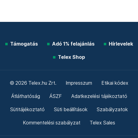
Támogatás
Adó 1% felajánlás
Hírlevelek
Telex Shop
© 2026 Telex.hu Zrt.
Impresszum
Etikai kódex
Átláthatóság
ÁSZF
Adatkezelési tájékoztató
Sütitájékoztató
Süti beállítások
Szabályzatok
Kommentelési szabályzat
Telex Sales