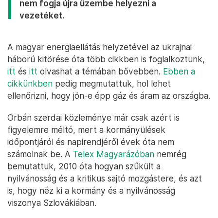
nem fogja újra üzembe helyezni a
vezetéket.
A magyar energiaellátás helyzetével az ukrajnai
háború kitörése óta több cikkben is foglalkoztunk,
itt
és
itt
olvashat a témában bővebben.
Ebben a
cikkünkben
pedig megmutattuk, hol lehet
ellenőrizni, hogy jön-e épp gáz és áram az országba.
Orbán szerdai közleménye már csak azért is
figyelemre méltó, mert a kormányülések
időpontjáról és napirendjéről évek óta nem
számolnak be. A
Telex Magyarázóban
nemrég
bemutattuk, 2010 óta hogyan szűkült a
nyilvánosság és a kritikus sajtó mozgástere, és azt
is, hogy néz ki a kormány és a nyilvánosság
viszonya Szlovákiában.