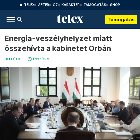
TELEX
AFTER
G7
KARAKTER
TÁMOGATÁS
SHOP
Támogatás
Energia-veszélyhelyzet miatt
összehívta a kabinetet Orbán
frissítve
BELFÖLD