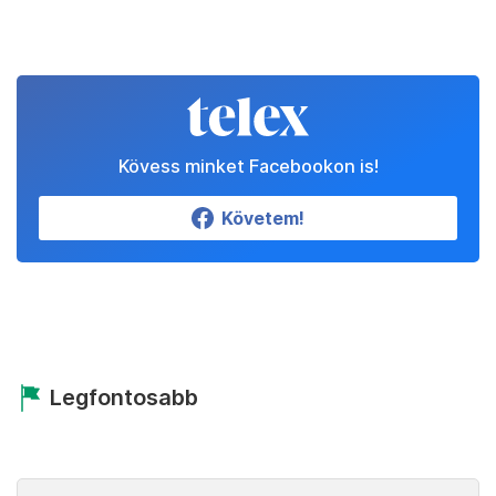
Kövess minket Facebookon is!
Követem!
Legfontosabb