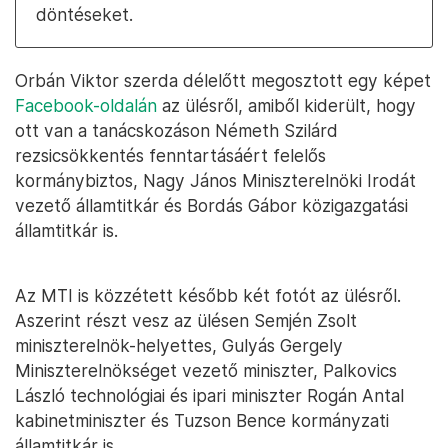
döntéseket.
Orbán Viktor szerda délelőtt megosztott egy képet
Facebook-oldalán
az ülésről, amiből kiderült, hogy
ott van a tanácskozáson Németh Szilárd
rezsicsökkentés fenntartásáért felelős
kormánybiztos, Nagy János Miniszterelnöki Irodát
vezető államtitkár és Bordás Gábor közigazgatási
államtitkár is.
Az MTI is közzétett később két fotót az ülésről.
Aszerint részt vesz az ülésen Semjén Zsolt
miniszterelnök-helyettes, Gulyás Gergely
Miniszterelnökséget vezető miniszter, Palkovics
László technológiai és ipari miniszter Rogán Antal
kabinetminiszter és Tuzson Bence kormányzati
államtitkár is.