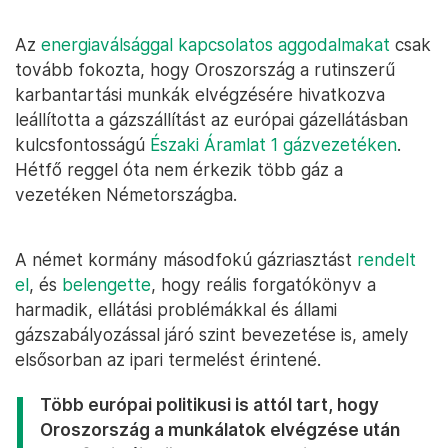
Az
energiaválsággal kapcsolatos aggodalmakat
csak
tovább fokozta, hogy Oroszország a rutinszerű
karbantartási munkák elvégzésére hivatkozva
leállította a gázszállítást az európai gázellátásban
kulcsfontosságú
Északi Áramlat 1 gázvezetéken
.
Hétfő reggel óta nem érkezik több gáz a
vezetéken Németországba.
A német kormány másodfokú gázriasztást
rendelt
el
, és
belengette
, hogy reális forgatókönyv a
harmadik, ellátási problémákkal és állami
gázszabályozással járó szint bevezetése is, amely
elsősorban az ipari termelést érintené.
Több európai politikusi is attól tart, hogy
Oroszország a munkálatok elvégzése után