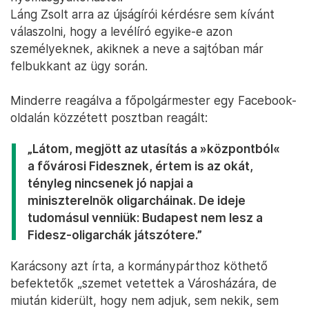
Láng Zsolt arra az újságírói kérdésre sem kívánt
válaszolni, hogy a levélíró egyike-e azon
személyeknek, akiknek a neve a sajtóban már
felbukkant az ügy során.
Minderre reagálva a főpolgármester egy Facebook-
oldalán közzétett posztban reagált:
„Látom, megjött az utasítás a »központból«️
a fővárosi Fidesznek, értem is az okát,
tényleg nincsenek jó napjai a
miniszterelnök oligarcháinak. De ideje
tudomásul venniük: Budapest nem lesz a
Fidesz-oligarchák játszótere.”
Karácsony azt írta, a kormánypárthoz köthető
befektetők „szemet vetettek a Városházára, de
miután kiderült, hogy nem adjuk, sem nekik, sem