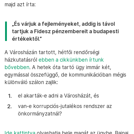
majd azt írta:
„És várjuk a fejleményeket, addig is távol
tartjuk a Fidesz pénzembereit a budapesti
értékektől.”
A Városházán tartott, hétfői rendőrségi
házkutatásról
ebben a cikkünkben írtunk
bővebben
. A hetek óta tartó ügy immár két,
egymással összefüggő, de kommunikációban mégis
különváló szálon zajlik:
el akarták-e adni a Városházát, és
van-e korrupciós-jutalékos rendszer az
önkormányzatnál?
Ide kattintva
olvashatja bele magát az ügybe. Bajnai