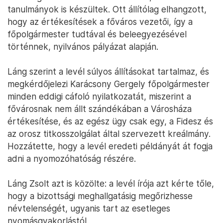
tanulmányok is készültek. Ott állítólag elhangzott,
hogy az értékesítések a főváros vezetői, így a
főpolgármester tudtával és beleegyezésével
történnek, nyilvános pályázat alapján.
Láng szerint a levél súlyos állításokat tartalmaz, és
megkérdőjelezi Karácsony Gergely főpolgármester
minden eddigi cáfoló nyilatkozatát, miszerint a
fővárosnak nem állt szándékában a Városháza
értékesítése, és az egész ügy csak egy, a Fidesz és
az orosz titkosszolgálat által szervezett kreálmány.
Hozzátette, hogy a levél eredeti példányát át fogja
adni a nyomozóhatóság részére.
Láng Zsolt azt is közölte: a levél írója azt kérte tőle,
hogy a bizottsági meghallgatásig megőrizhesse
névtelenségét, ugyanis tart az esetleges
nyomásgyakorlástól.