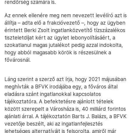
rendőrség számára is.
Az ennek ellenére meg nem nevezett levélíró azt is
állítja – adta elő a frakcióvezető –, hogy az ügyben
érintett Berki Zsolt ingatlanközvetítő tízszázalékos
tiszteletdíjat kért az ügylet lebonyolításáért, a
szokatlanul magas jutalékot pedig azzal indokolta,
hogy abból magasabb körök is részesülnek a
fővárosnál.
Láng szerint a szerző azt írja, hogy 2021 májusában
meghívták a BFVK irodájába egy, a főváros által
eladásra szánt ingatlanokkal kapcsolatos
tájékoztatóra. A befektetésre ajánlott tételek
között szerepelt a Városháza is, 40 milliárd forintos
ajánlati árral. A tájékoztatón Barts J. Balázs, a BFVK
vezetője beszélt, aki az ingatlanfejlesztés
lehetséges alternatíváit is felsorolta, amiről már