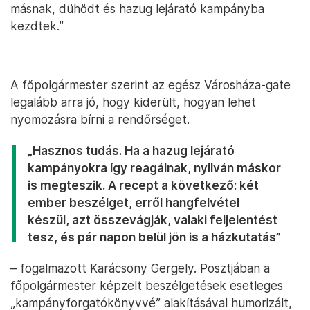
másnak, dühödt és hazug lejárató kampányba
kezdtek.”
A főpolgármester szerint az egész Városháza-gate
legalább arra jó, hogy kiderült, hogyan lehet
nyomozásra bírni a rendőrséget.
„Hasznos tudás. Ha a hazug lejárató
kampányokra így reagálnak, nyilván máskor
is megteszik. A recept a következő: két
ember beszélget, erről hangfelvétel
készül, azt összevágják, valaki feljelentést
tesz, és pár napon belül jön is a házkutatás”
– fogalmazott Karácsony Gergely. Posztjában a
főpolgármester képzelt beszélgetések esetleges
„kampányforgatókönyvvé” alakításával humorizált,