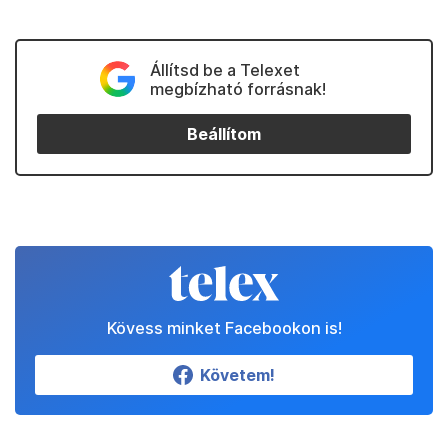
Állítsd be a Telexet
megbízható forrásnak!
Beállítom
Kövess minket Facebookon is!
Követem!