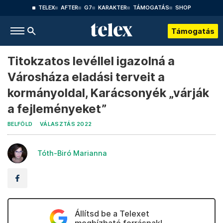
TELEX
AFTER
G7
KARAKTER
TÁMOGATÁS
SHOP
Támogatás
Titokzatos levéllel igazolná a
Városháza eladási terveit a
kormányoldal, Karácsonyék „várják
a fejleményeket”
BELFÖLD
VÁLASZTÁS 2022
Tóth-Biró Marianna
Állítsd be a Telexet