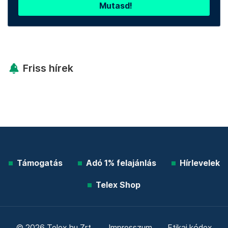
Mutasd!
Friss hírek
Támogatás
Adó 1% felajánlás
Hírlevelek
Telex Shop
© 2026 Telex.hu Zrt.
Impresszum
Etikai kódex