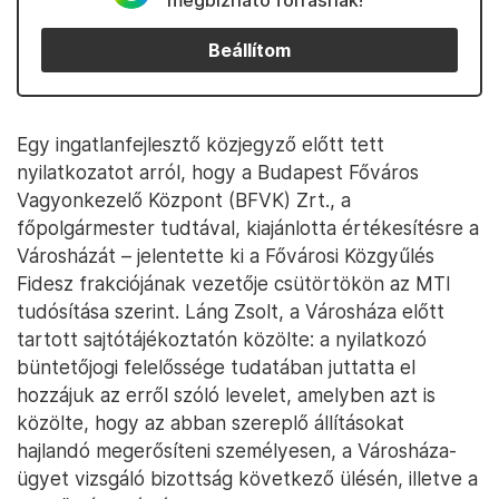
megbízható forrásnak!
Beállítom
Egy ingatlanfejlesztő közjegyző előtt tett
nyilatkozatot arról, hogy a Budapest Főváros
Vagyonkezelő Központ (BFVK) Zrt., a
főpolgármester tudtával, kiajánlotta értékesítésre a
Városházát – jelentette ki a Fővárosi Közgyűlés
Fidesz frakciójának vezetője csütörtökön az MTI
tudósítása szerint. Láng Zsolt, a Városháza előtt
tartott sajtótájékoztatón közölte: a nyilatkozó
büntetőjogi felelőssége tudatában juttatta el
hozzájuk az erről szóló levelet, amelyben azt is
közölte, hogy az abban szereplő állításokat
hajlandó megerősíteni személyesen, a Városháza-
ügyet vizsgáló bizottság következő ülésén, illetve a