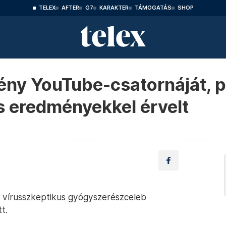
TELEX
AFTER
G7
KARAKTER
TÁMOGATÁS
SHOP
ény YouTube-csatornáját, p
 eredményekkel érvelt
 vírusszkeptikus gyógyszerészceleb
t.