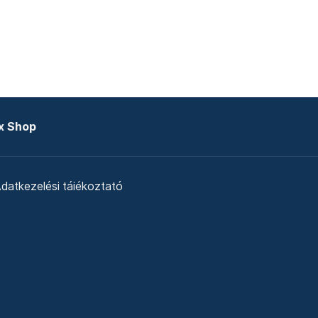
x Shop
datkezelési tájékoztató
zat
Telex Sales