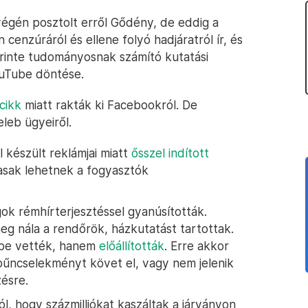
végén posztolt erről Gődény, de eddig a
cenzúráról és ellene folyó hadjáratról ír, és
erinte tudományosnak számító kutatási
ouTube döntése.
cikk
miatt rakták ki Facebookról. De
leb ügyeiről.
készült reklámjai miatt
ősszel indított
masak lehetnek a fogyasztók
k rémhírterjesztéssel gyanúsították.
eg nála a rendőrök, házkutatást tartottak.
tbe vették, hanem
előállították
. Erre akkor
s bűncselekményt követ el, vagy nem jelenik
ésre.
ól, hogy százmilliókat kaszáltak a járványon