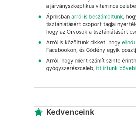
a járványszkeptikus vitaminos celeb
Áprilisban
arról is beszámoltunk
, ho
tisztánlátásért csoport tagjai nyerték 
hogy az Orvosok a tisztánlátásért c
Arról is közöltünk cikket, hogy
elind
Facebookon, és Gődény egyik posztja
Arról, hogy miért számít szinte érin
gyógyszerészceleb,
itt írtunk bőve
Kedvenceink