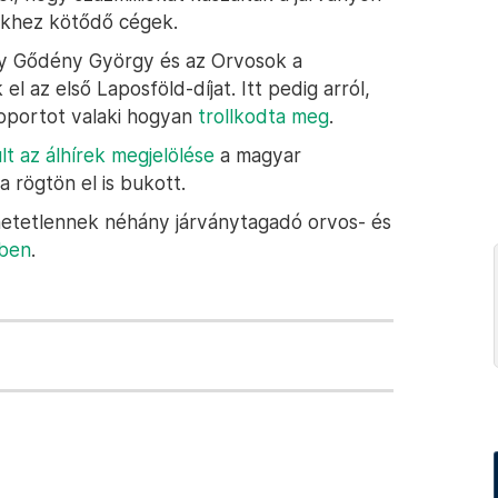
ekhez kötődő cégek.
gy Gődény György és az Orvosok a
el az első Laposföld-díjat. Itt pedig arról,
soportot valaki hogyan
trollkodta meg
.
ult az álhírek megjelölése
a magyar
 rögtön el is bukott.
thetetlennek néhány járványtagadó orvos- és
bben
.