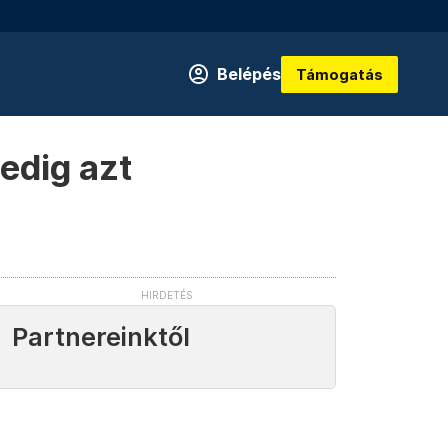
Belépés
Támogatás
edig azt
Partnereinktől