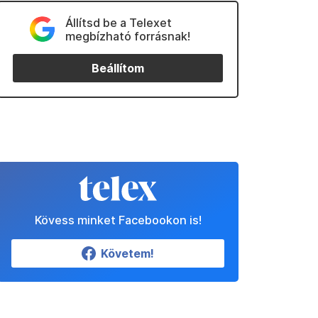
Állítsd be a Telexet
megbízható forrásnak!
Beállítom
Kövess minket Facebookon is!
Követem!