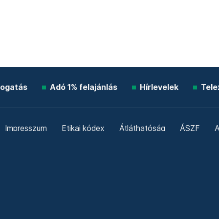
ogatás
Adó 1% felajánlás
Hírlevelek
Tele
Impresszum
Etikai kódex
Átláthatóság
ÁSZF
A
Süti beállítások
Szabályzatok
Kommentelési szabály