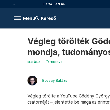
Berta, Bettina
Menü
Kereső
Végleg törölték Gőd
mondja, tudományos
frissítve
BELFÖLD
Bozzay Balázs
Végleg törölte a YouTube Gődény György
csatornáját – jelentette be maga az érintet