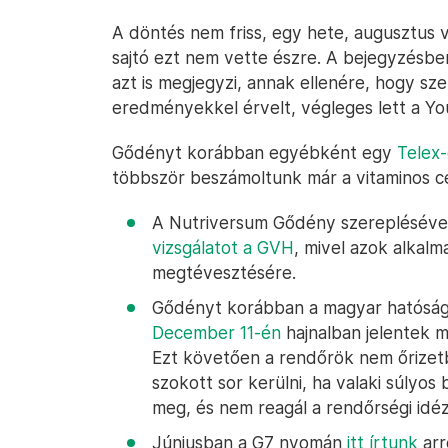
A döntés nem friss, egy hete, augusztus 
sajtó ezt nem vette észre. A bejegyzésben 
azt is megjegyzi, annak ellenére, hogy sz
eredményekkel érvelt, végleges lett a Y
Gődényt korábban egyébként egy
Telex-
többször beszámoltunk már a vitaminos ce
A Nutriversum Gődény szereplésével 
vizsgálatot a GVH
, mivel azok alkal
megtévesztésére.
Gődényt korábban a magyar hatóságo
December 11-én
hajnalban jelentek m
Ezt követően a rendőrök nem őrize
szokott sor kerülni, ha valaki súlyo
meg, és nem reagál a rendőrségi idéz
Júniusban a G7 nyomán
itt írtunk
arr