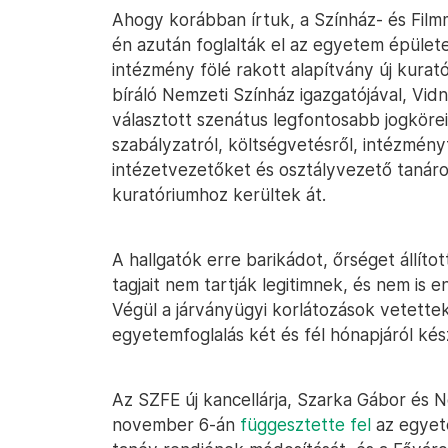
Ahogy korábban írtuk, a Színház- és Film
én azután foglalták el az egyetem épület
intézmény fölé rakott alapítvány új kura
bíráló Nemzeti Színház igazgatójával, Vid
választott szenátus legfontosabb jogköre
szabályzatról, költségvetésről, intézmény
intézetvezetőket és osztályvezető tanáro
kuratóriumhoz kerültek át.
A hallgatók erre barikádot, őrséget állíto
tagjait nem tartják legitimnek, és nem is
Végül a járványügyi korlátozások vetettek
egyetemfoglalás két és fél hónapjáról ké
Az SZFE új kancellárja, Szarka Gábor és N
november 6-án
függesztette fel
az egyete