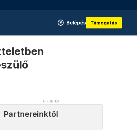
Belépés
Támogatás
zteletben
észülő
Partnereinktől