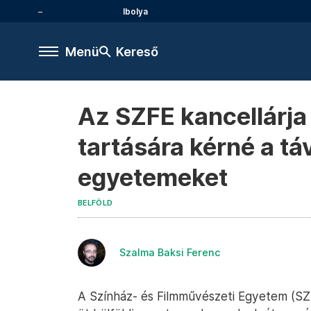
Ibolya
Menü
Kereső
Az SZFE kancellárja
tartására kérné a tá
egyetemeket
BELFÖLD
Szalma Baksi Ferenc
A Színház- és Filmművészeti Egyetem (SZFE