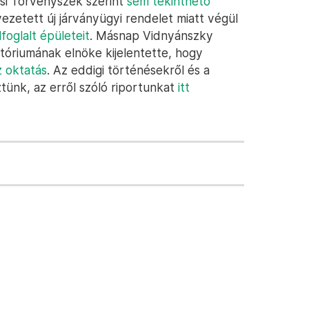
si Törvényszék szerint
sem tekinthető
vezetett új járványügyi rendelet miatt végül
foglalt épületeit
. Másnap Vidnyánszky
atóriumának elnöke kijelentette, hogy
z oktatás
. Az eddigi történésekről és a
ztünk, az erről szóló riportunkat
itt