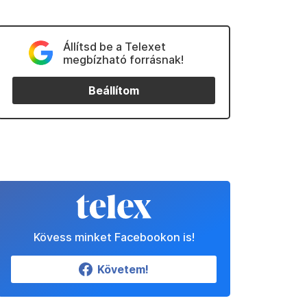
Állítsd be a Telexet
megbízható forrásnak!
Beállítom
Kövess minket Facebookon is!
Követem!