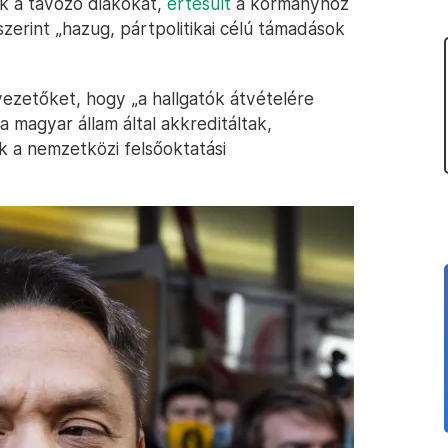
k a távozó diákokat,
értesült
a kormányhoz
zerint „hazug, pártpolitikai célú támadások
ezetőket, hogy „a hallgatók átvételére
 magyar állam által akkreditáltak,
k a nemzetközi felsőoktatási