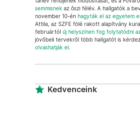
tanév rendjének módosítását, és a Főváro
semmisnek
az őszi félév. A hallgatók a be
november 10-én
hagyták el az egyetem el
Attila, az SZFE fölé rakott alapítvány kur
februártól
új helyszínen fog folytatódni a
jövőbeli tervekről több hallgatót is kérde
olvashatják el
.
Kedvenceink