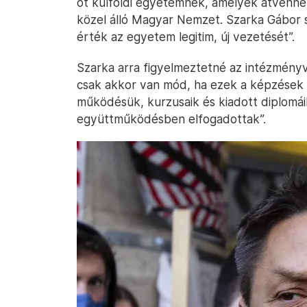
öt külföldi egyetemnek, amelyek átvenné
közel álló Magyar Nemzet. Szarka Gábor s
érték az egyetem legitim, új vezetését”.
Szarka arra figyelmeztetné az intézményv
csak akkor van mód, ha ezek a képzések a
működésük, kurzusaik és kiadott diplomái
együttműködésben elfogadottak”.