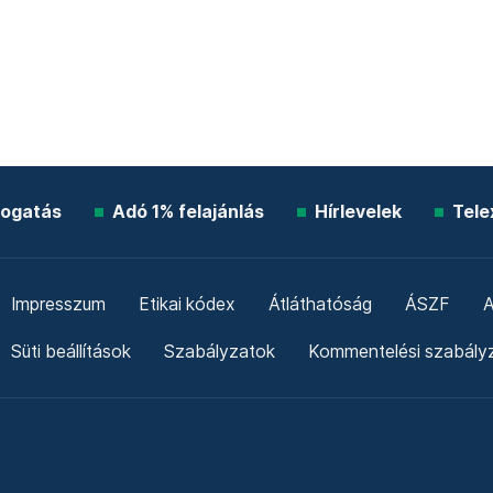
ogatás
Adó 1% felajánlás
Hírlevelek
Tele
Impresszum
Etikai kódex
Átláthatóság
ÁSZF
A
Süti beállítások
Szabályzatok
Kommentelési szabály