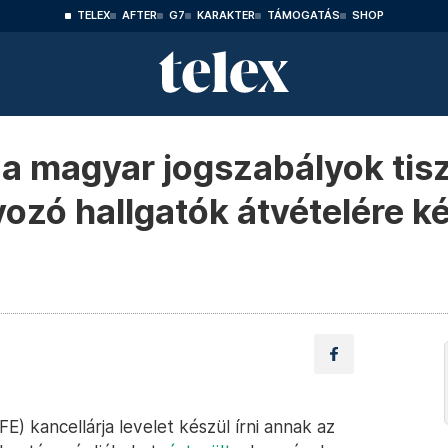
TELEX
AFTER
G7
KARAKTER
TÁMOGATÁS
SHOP
 a magyar jogszabályok tis
vozó hallgatók átvételére k
) kancellárja levelet készül írni annak az