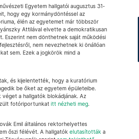
művészeti Egyetem hallgatói augusztus 31-
eit, hogy egy kormánydöntéssel az
tóriuma, élén az egyetemet már többször
nyánszky Attilával elvette a demokratikusan
it. Eszerint nem dönthetnek saját működési
fejlesztésről, nem nevezhetnek ki önállóan
kat sem. Ezek a jogkörök mind a
ttak, és kijelentették, hogy a kuratórium
 engedik be őket az egyetem épületeibe.
 véget a hallgatók blokádjának. Az
szült fotóriportunkat
itt nézheti meg
.
ovák Emil általános rektorhelyettes
m őszi félévét. A hallgatók
elutasították
a