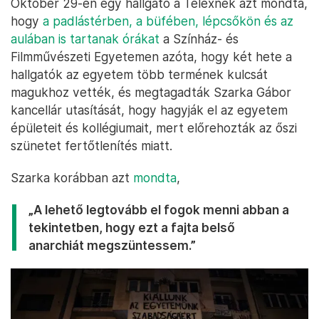
Október 29-én egy hallgató a Telexnek azt mondta,
hogy
a padlástérben, a büfében, lépcsőkön és az
aulában is tartanak órákat
a Színház- és
Filmművészeti Egyetemen azóta, hogy két hete a
hallgatók az egyetem több termének kulcsát
magukhoz vették, és megtagadták Szarka Gábor
kancellár utasítását, hogy hagyják el az egyetem
épületeit és kollégiumait, mert előrehozták az őszi
szünetet fertőtlenítés miatt.
Szarka korábban azt
mondta
,
„A lehető legtovább el fogok menni abban a
tekintetben, hogy ezt a fajta belső
anarchiát megszüntessem.”