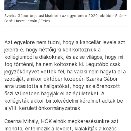
Szarka Gábor bejutási kísérlete az egyetemre 2020. október 8-án –
Fotó: Huszti István / Telex
Azt egyelőre nem tudni, hogy a kancellár levele azt
jelenti-e, hogy hétfőig ki kell költözniük a
kollégiumból a diákoknak, és az se világos, hogy mi
fog történni, ha nem költöznek ki. Legutóbb csak
jegyzőkönyvet vettek fel, ha valaki nem hagyta el a
szobáját, amikor október közepén Szarka Gábor
arra utasította a hallgatókat, hogy az előrehozott
őszi szünetben hagyják el az épületeket. A
kollégisták akkor birtokvédelmi kérelmet adtak be
a VIII. kerületi önkormányzatnak.
Csernai Mihály, HÖK elnök megkeresésünkre azt
mondta, értelmezik a levelet, kialakítják a közös