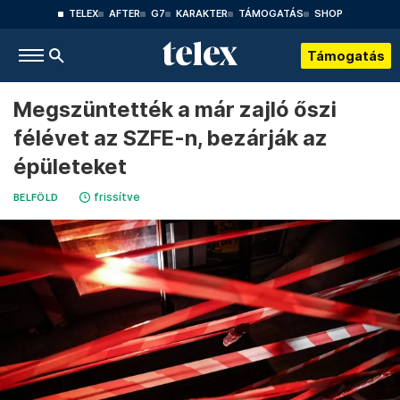
TELEX
AFTER
G7
KARAKTER
TÁMOGATÁS
SHOP
Támogatás
Megszüntették a már zajló őszi
félévet az SZFE-n, bezárják az
épületeket
frissítve
BELFÖLD