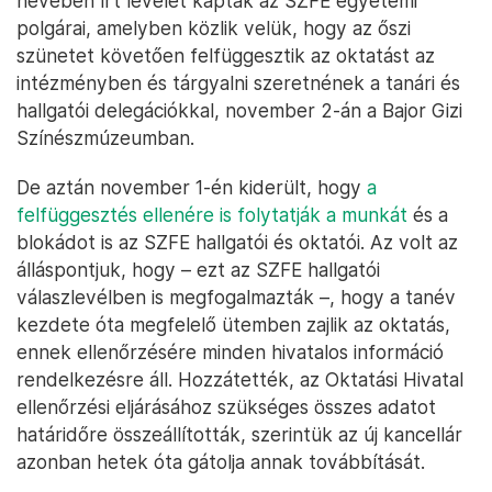
nevében írt levelet kaptak az SZFE egyetemi
polgárai, amelyben közlik velük, hogy az őszi
szünetet követően felfüggesztik az oktatást az
intézményben és tárgyalni szeretnének a tanári és
hallgatói delegációkkal, november 2-án a Bajor Gizi
Színészmúzeumban.
De aztán november 1-én kiderült, hogy
a
felfüggesztés ellenére is folytatják a munkát
és a
blokádot is az SZFE hallgatói és oktatói. Az volt az
álláspontjuk, hogy – ezt az SZFE hallgatói
válaszlevélben is megfogalmazták –, hogy a tanév
kezdete óta megfelelő ütemben zajlik az oktatás,
ennek ellenőrzésére minden hivatalos információ
rendelkezésre áll. Hozzátették, az Oktatási Hivatal
ellenőrzési eljárásához szükséges összes adatot
határidőre összeállították, szerintük az új kancellár
azonban hetek óta gátolja annak továbbítását.