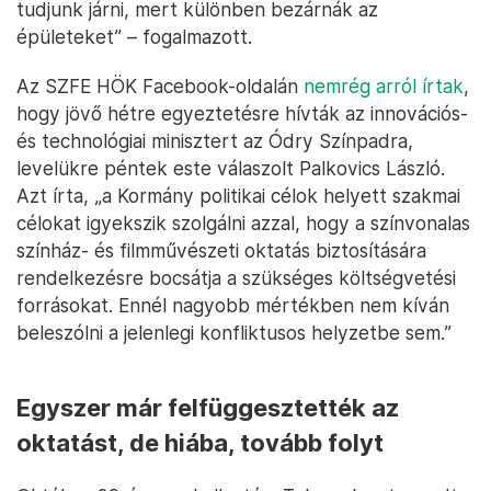
tudjunk járni, mert különben bezárnák az
épületeket” – fogalmazott.
Az SZFE HÖK Facebook-oldalán
nemrég arról írtak
,
hogy jövő hétre egyeztetésre hívták az innovációs-
és technológiai minisztert az Ódry Színpadra,
levelükre péntek este válaszolt Palkovics László.
Azt írta, „a Kormány politikai célok helyett szakmai
célokat igyekszik szolgálni azzal, hogy a színvonalas
színház- és filmművészeti oktatás biztosítására
rendelkezésre bocsátja a szükséges költségvetési
forrásokat. Ennél nagyobb mértékben nem kíván
beleszólni a jelenlegi konfliktusos helyzetbe sem.”
Egyszer már felfüggesztették az
oktatást, de hiába, tovább folyt