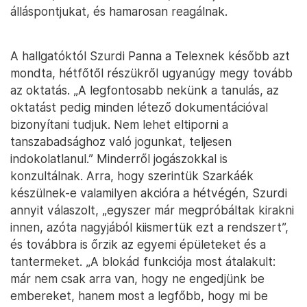
álláspontjukat, és hamarosan reagálnak.
A hallgatóktól Szurdi Panna a Telexnek később azt
mondta, hétfőtől részükről ugyanúgy megy tovább
az oktatás. „A legfontosabb nekünk a tanulás, az
oktatást pedig minden létező dokumentációval
bizonyítani tudjuk. Nem lehet eltiporni a
tanszabadsághoz való jogunkat, teljesen
indokolatlanul.” Minderről jogászokkal is
konzultálnak. Arra, hogy szerintük Szarkáék
készülnek-e valamilyen akcióra a hétvégén, Szurdi
annyit válaszolt, „egyszer már megpróbáltak kirakni
innen, azóta nagyjából kiismertük ezt a rendszert”,
és továbbra is őrzik az egyemi épületeket és a
tantermeket. „A blokád funkciója most átalakult:
már nem csak arra van, hogy ne engedjünk be
embereket, hanem most a legfőbb, hogy mi be