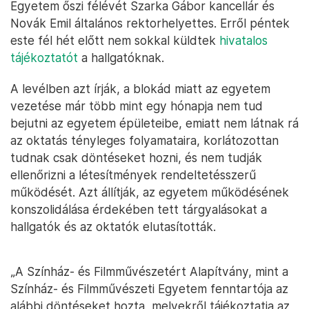
Egyetem őszi félévét Szarka Gábor kancellár és
Novák Emil általános rektorhelyettes. Erről péntek
este fél hét előtt nem sokkal küldtek
hivatalos
tájékoztatót
a hallgatóknak.
A levélben azt írják, a blokád miatt az egyetem
vezetése már több mint egy hónapja nem tud
bejutni az egyetem épületeibe, emiatt nem látnak rá
az oktatás tényleges folyamataira, korlátozottan
tudnak csak döntéseket hozni, és nem tudják
ellenőrizni a létesítmények rendeltetésszerű
működését. Azt állítják, az egyetem működésének
konszolidálása érdekében tett tárgyalásokat a
hallgatók és az oktatók elutasították.
„A Színház- és Filmművészetért Alapítvány, mint a
Színház- és Filmművészeti Egyetem fenntartója az
alábbi döntéseket hozta, melyekről tájékoztatja az