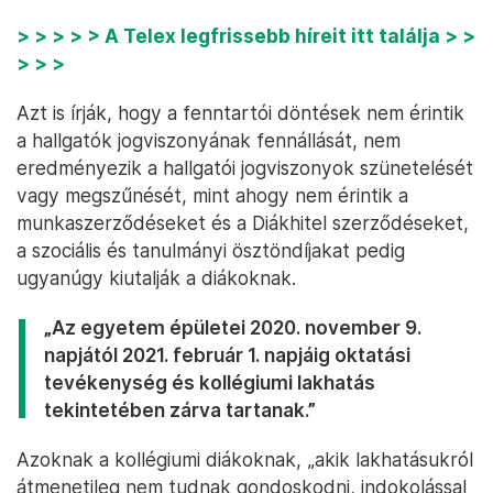
> > > > > A Telex legfrissebb híreit itt találja > >
> > >
Azt is írják, hogy a fenntartói döntések nem érintik
a hallgatók jogviszonyának fennállását, nem
eredményezik a hallgatói jogviszonyok szünetelését
vagy megszűnését, mint ahogy nem érintik a
munkaszerződéseket és a Diákhitel szerződéseket,
a szociális és tanulmányi ösztöndíjakat pedig
ugyanúgy kiutalják a diákoknak.
„Az egyetem épületei 2020. november 9.
napjától 2021. február 1. napjáig oktatási
tevékenység és kollégiumi lakhatás
tekintetében zárva tartanak.”
Azoknak a kollégiumi diákoknak, „akik lakhatásukról
átmenetileg nem tudnak gondoskodni, indokolással